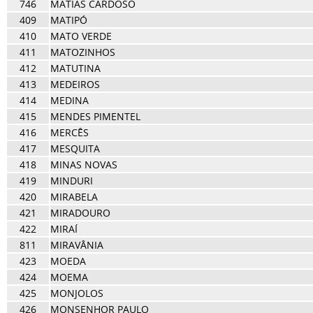
746
MATIAS CARDOSO
409
MATIPÓ
410
MATO VERDE
411
MATOZINHOS
412
MATUTINA
413
MEDEIROS
414
MEDINA
415
MENDES PIMENTEL
416
MERCÊS
417
MESQUITA
418
MINAS NOVAS
419
MINDURI
420
MIRABELA
421
MIRADOURO
422
MIRAÍ
811
MIRAVÂNIA
423
MOEDA
424
MOEMA
425
MONJOLOS
426
MONSENHOR PAULO