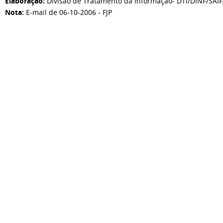
Elaboração:
Divisão de Tratamento da Informação- DTI/DINF/SAI
Nota:
E-mail de 06-10-2006 - FJP