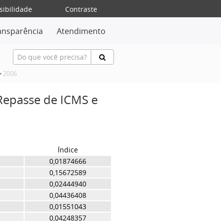
sibilidade
Contraste
ansparência
Atendimento
>
2006
 Repasse de ICMS e
Índice
0,01874666
0,15672589
0,02444940
0,04436408
0,01551043
0,04248357