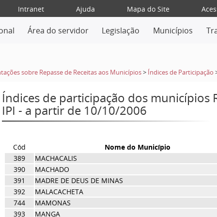
Intranet
Ajuda
Mapa do Site
Aces
ional
Área do servidor
Legislação
Municípios
Tr
tações sobre Repasse de Receitas aos Municípios
>
Índices de Participação
Índices de participação dos municípios
IPI - a partir de 10/10/2006
Cód
Nome do Município
389
MACHACALIS
390
MACHADO
391
MADRE DE DEUS DE MINAS
392
MALACACHETA
744
MAMONAS
393
MANGA