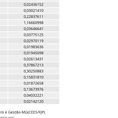
0,02436152
0,03021410
0,22837611
1,16660998
0,03646641
0,03775125
0,02970119
0,01983636
0,01945098
0,02613431
0,37867213
0,30250883
0,15831810
0,01872658
0,13673976
0,04032221
0,02142120
to e Gestão-MG(CEES/FJP).