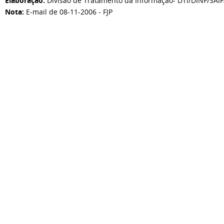
Elaboração:
Divisão de Tratamento da Informação- DTI/DINF/SAI
Nota:
E-mail de 08-11-2006 - FJP