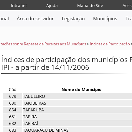
Intranet
Ajuda
Mapa do Site
Aces
ional
Área do servidor
Legislação
Municípios
Tr
tações sobre Repasse de Receitas aos Municípios
>
Índices de Participação
Índices de participação dos municípios
IPI - a partir de 14/11/2006
Cód
Nome do Município
679
TABULEIRO
680
TAIOBEIRAS
854
TAPARUBA
681
TAPIRA
682
TAPIRAÍ
683
TAQUARAÇU DE MINAS