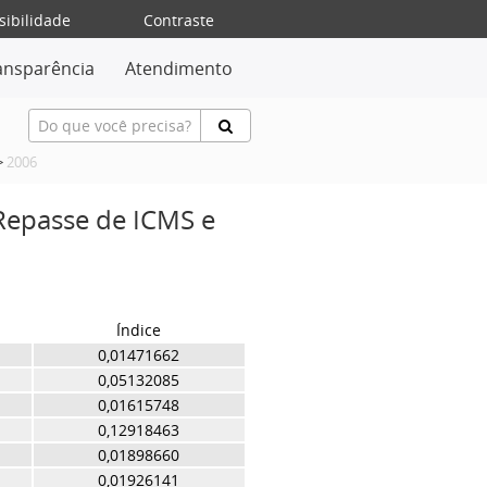
sibilidade
Contraste
ansparência
Atendimento
>
2006
 Repasse de ICMS e
Índice
0,01471662
0,05132085
0,01615748
0,12918463
0,01898660
0,01926141