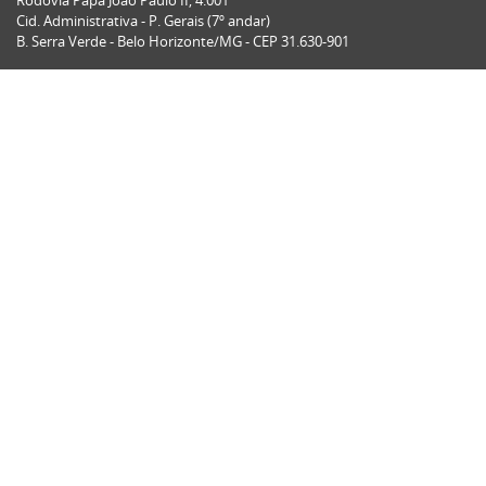
Rodovia Papa João Paulo II, 4.001
Cid. Administrativa - P. Gerais (7º andar)
B. Serra Verde - Belo Horizonte/MG - CEP 31.630-901