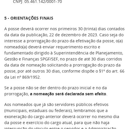
CNPJ: 05.461.142/0001-70
5 - ORIENTAÇÕES FINAIS
A posse deverá ocorrer nos primeiros 30 (trinta) dias contados
da data da publicação, 22 de dezembro de 2023. Caso seja do
interesse a prorrogação do prazo da efetivação da posse, o(a)
nomeado(a) deverá enviar requerimento escrito e
fundamentado dirigido à Superintendência de Planejamento,
Gestão e Finanças SPGF/SEF, no prazo de até 30 dias corridos
da data de nomeação solicitando a prorrogação do prazo da
posse, por até outros 30 dias, conforme dispõe o §1º do art. 66
da Lei nº 869/1952.
Se a posse não se der dentro do prazo inicial e no da
prorrogação,
a nomeação será declarada sem efeito
.
Aos nomeados que já são servidores públicos efetivos
(municipais, estaduais ou federais), lembramos que a
exoneração do cargo anterior deverá ocorrer no mesmo dia
da posse e exercício do cargo atual, para que não haja
interrupção do vínculo entre o servidor e a Administração