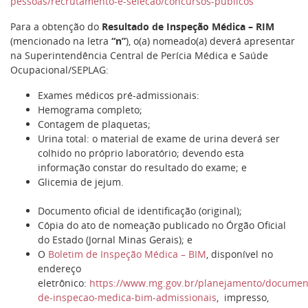
pessoas/recrutamento-e-selecao/concursos-publicos
Para a obtenção do
Resultado de Inspeção Médica – RIM
(mencionado na letra
“n”
), o(a) nomeado(a) deverá apresentar
na Superintendência Central de Perícia Médica e Saúde
Ocupacional/SEPLAG:
Exames médicos pré-admissionais:
Hemograma completo;
Contagem de plaquetas;
Urina total: o material de exame de urina deverá ser
colhido no próprio laboratório; devendo esta
informação constar do resultado do exame; e
Glicemia de jejum.
Documento oficial de identificação (original);
Cópia do ato de nomeação publicado no Órgão Oficial
do Estado (Jornal Minas Gerais); e
O
Boletim de Inspeção Médica – BIM
, disponível no
endereço
eletrônico:
https://www.mg.gov.br/planejamento/documen
de-inspecao-medica-bim-admissionais
, impresso,