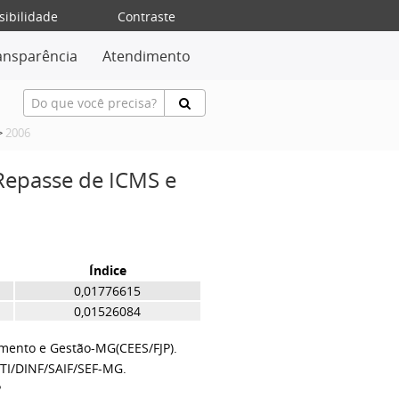
sibilidade
Contraste
ansparência
Atendimento
>
2006
 Repasse de ICMS e
Índice
0,01776615
0,01526084
amento e Gestão-MG(CEES/FJP).
TI/DINF/SAIF/SEF-MG.
P