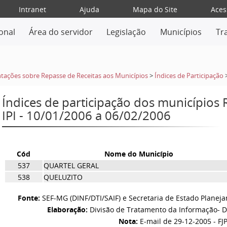
Intranet
Ajuda
Mapa do Site
Aces
ional
Área do servidor
Legislação
Municípios
Tr
tações sobre Repasse de Receitas aos Municípios
>
Índices de Participação
Índices de participação dos municípios
IPI - 10/01/2006 a 06/02/2006
Cód
Nome do Município
537
QUARTEL GERAL
538
QUELUZITO
Fonte:
SEF-MG (DINF/DTI/SAIF) e Secretaria de Estado Planej
Elaboração:
Divisão de Tratamento da Informação- D
Nota:
E-mail de 29-12-2005 - FJ