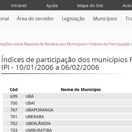
Intranet
Ajuda
Mapa do Site
Aces
ional
Área do servidor
Legislação
Municípios
Tr
tações sobre Repasse de Receitas aos Municípios
>
Índices de Participação
Índices de participação dos municípios
IPI - 10/01/2006 a 06/02/2006
Cód
Nome do Município
699
UBÁ
700
UBAÍ
767
UBAPORANGA
701
UBERABA
702
UBERLÂNDIA
703
UMBURATIBA