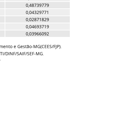
0,48739779
0,04329771
0,02871829
0,04693719
0,03966092
amento e Gestão-MG(CEES/FJP).
TI/DINF/SAIF/SEF-MG.
P