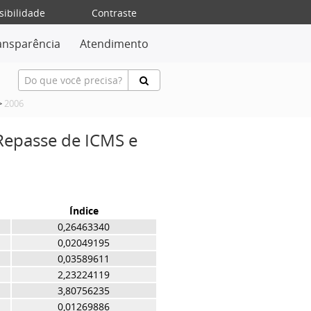
sibilidade
Contraste
ansparência
Atendimento
>
2006
 Repasse de ICMS e
Índice
0,26463340
0,02049195
0,03589611
2,23224119
3,80756235
0,01269886