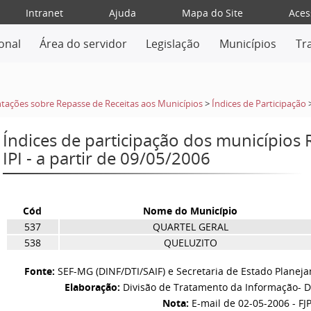
Intranet
Ajuda
Mapa do Site
Aces
ional
Área do servidor
Legislação
Municípios
Tr
tações sobre Repasse de Receitas aos Municípios
>
Índices de Participação
Índices de participação dos municípios
IPI - a partir de 09/05/2006
Cód
Nome do Município
537
QUARTEL GERAL
538
QUELUZITO
Fonte:
SEF-MG (DINF/DTI/SAIF) e Secretaria de Estado Planej
Elaboração:
Divisão de Tratamento da Informação- D
Nota:
E-mail de 02-05-2006 - FJ