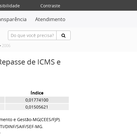
sibilidade
Contraste
ansparência
Atendimento
>
2006
 Repasse de ICMS e
Índice
0,01774100
0,01505621
amento e Gestão-MG(CEES/FJP).
TI/DINF/SAIF/SEF-MG.
P