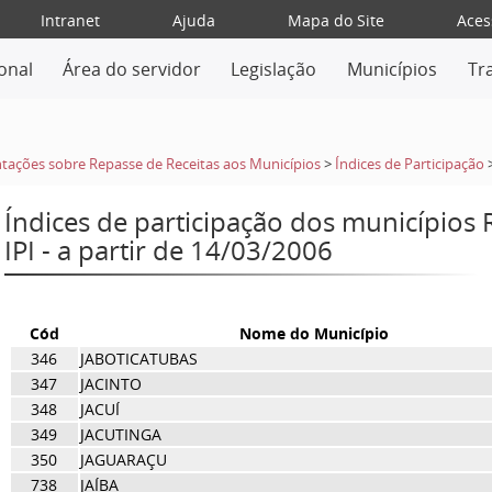
Intranet
Ajuda
Mapa do Site
Aces
ional
Área do servidor
Legislação
Municípios
Tr
tações sobre Repasse de Receitas aos Municípios
>
Índices de Participação
Índices de participação dos municípios
IPI - a partir de 14/03/2006
Cód
Nome do Município
346
JABOTICATUBAS
347
JACINTO
348
JACUÍ
349
JACUTINGA
350
JAGUARAÇU
738
JAÍBA