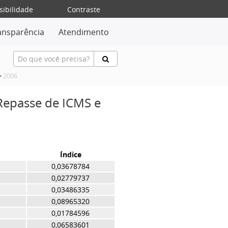
sibilidade
Contraste
ansparência
Atendimento
>
2006
 Repasse de ICMS e
Índice
0,03678784
0,02779737
0,03486335
0,08965320
0,01784596
0,06583601