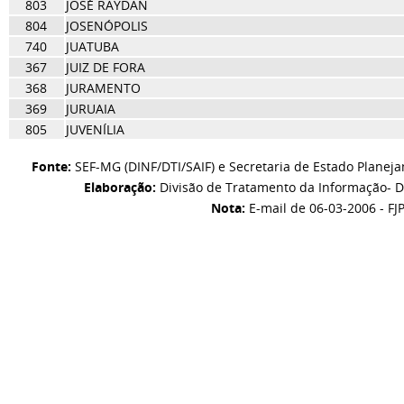
803
JOSÉ RAYDAN
804
JOSENÓPOLIS
740
JUATUBA
367
JUIZ DE FORA
368
JURAMENTO
369
JURUAIA
805
JUVENÍLIA
Fonte:
SEF-MG (DINF/DTI/SAIF) e Secretaria de Estado Planej
Elaboração:
Divisão de Tratamento da Informação- D
Nota:
E-mail de 06-03-2006 - FJ