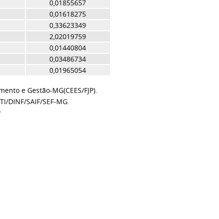
0,01855657
0,01618275
0,33623349
2,02019759
0,01440804
0,03486734
0,01965054
amento e Gestão-MG(CEES/FJP).
TI/DINF/SAIF/SEF-MG.
P