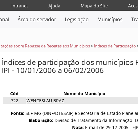
Intranet
Ajuda
Mapa do Site
Aces
ional
Área do servidor
Legislação
Municípios
Tr
tações sobre Repasse de Receitas aos Municípios
>
Índices de Participação
Índices de participação dos municípios
IPI - 10/01/2006 a 06/02/2006
Cód
Nome do Município
722
WENCESLAU BRAZ
Fonte:
SEF-MG (DINF/DTI/SAIF) e Secretaria de Estado Planej
Elaboração:
Divisão de Tratamento da Informação- D
Nota:
E-mail de 29-12-2005 - FJ