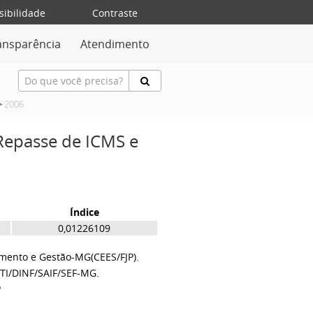
sibilidade
Contraste
ansparência
Atendimento
>
2006
 Repasse de ICMS e
Índice
0,01226109
amento e Gestão-MG(CEES/FJP).
TI/DINF/SAIF/SEF-MG.
P