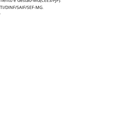
amento e Gestão-MG(CEES/FJP).
TI/DINF/SAIF/SEF-MG.
P