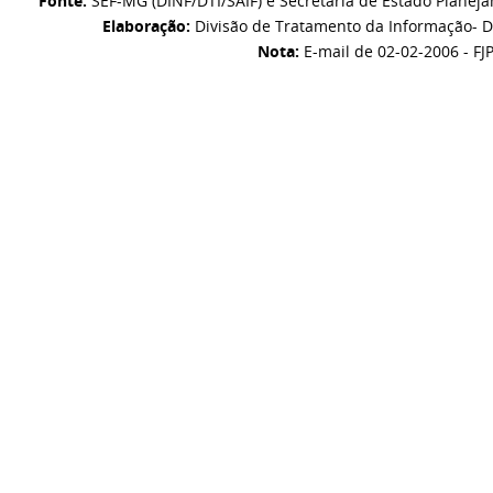
Fonte:
SEF-MG (DINF/DTI/SAIF) e Secretaria de Estado Planej
Elaboração:
Divisão de Tratamento da Informação- D
Nota:
E-mail de 02-02-2006 - FJ