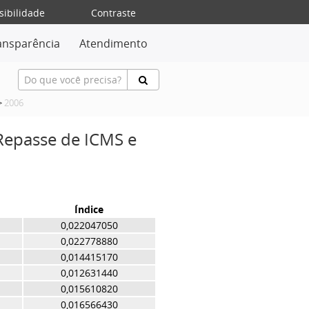
sibilidade
Contraste
ansparência
Atendimento
>
2006
 Repasse de ICMS e
Índice
0,022047050
0,022778880
0,014415170
0,012631440
0,015610820
0,016566430