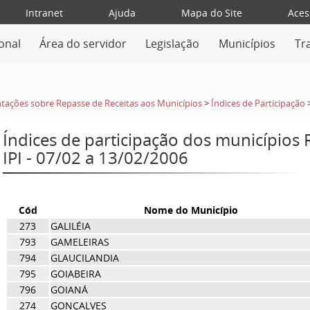
Intranet
Ajuda
Mapa do Site
Aces
ional
Área do servidor
Legislação
Municípios
Tr
tações sobre Repasse de Receitas aos Municípios
>
Índices de Participação
Índices de participação dos municípios
IPI - 07/02 a 13/02/2006
Cód
Nome do Município
273
GALILÉIA
793
GAMELEIRAS
794
GLAUCILANDIA
795
GOIABEIRA
796
GOIANÁ
274
GONÇALVES