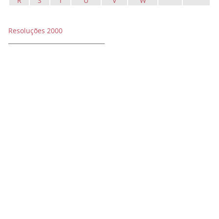
R
S
T
U
V
W
Resoluções 2000