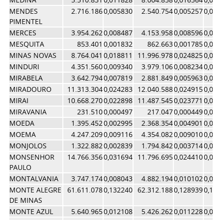
MENDES
2.716.186
0,005830
2.540.754
0,005257
0,00
PIMENTEL
MERCES
3.954.262
0,008487
4.153.958
0,008596
0,00
MESQUITA
853.401
0,001832
862.663
0,001785
0,00
MINAS NOVAS
8.764.041
0,018811
11.996.978
0,024825
0,02
MINDURI
4.351.560
0,009340
3.979.106
0,008234
0,00
MIRABELA
3.642.794
0,007819
2.881.849
0,005963
0,00
MIRADOURO
11.313.304
0,024283
12.040.588
0,024915
0,02
MIRAI
10.668.270
0,022898
11.487.545
0,023771
0,02
MIRAVANIA
231.510
0,000497
217.047
0,000449
0,00
MOEDA
1.395.452
0,002995
2.368.354
0,004901
0,00
MOEMA
4.247.209
0,009116
4.354.082
0,009010
0,00
MONJOLOS
1.322.882
0,002839
1.794.842
0,003714
0,00
MONSENHOR
14.766.356
0,031694
11.796.695
0,024410
0,02
PAULO
MONTALVANIA
3.747.174
0,008043
4.882.194
0,010102
0,00
MONTE ALEGRE
61.611.078
0,132240
62.312.188
0,128939
0,13
DE MINAS
MONTE AZUL
5.640.965
0,012108
5.426.262
0,011228
0,01