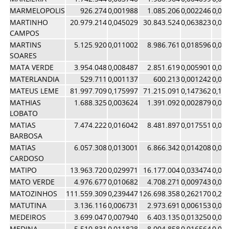
MARMELOPOLIS
926.274
0,001988
1.085.206
0,002246
0,00
MARTINHO
20.979.214
0,045029
30.843.524
0,063823
0,05
CAMPOS
MARTINS
5.125.920
0,011002
8.986.761
0,018596
0,01
SOARES
MATA VERDE
3.954.048
0,008487
2.851.619
0,005901
0,00
MATERLANDIA
529.711
0,001137
600.213
0,001242
0,00
MATEUS LEME
81.997.709
0,175997
71.215.091
0,147362
0,16
MATHIAS
1.688.325
0,003624
1.391.092
0,002879
0,00
LOBATO
MATIAS
7.474.222
0,016042
8.481.897
0,017551
0,01
BARBOSA
MATIAS
6.057.308
0,013001
6.866.342
0,014208
0,01
CARDOSO
MATIPO
13.963.720
0,029971
16.177.004
0,033474
0,03
MATO VERDE
4.976.677
0,010682
4.708.271
0,009743
0,01
MATOZINHOS
111.559.309
0,239447
126.698.358
0,262170
0,25
MATUTINA
3.136.116
0,006731
2.973.691
0,006153
0,00
MEDEIROS
3.699.047
0,007940
6.403.135
0,013250
0,01
MEDINA
5.510.831
0,011828
8.004.858
0,016564
0,01