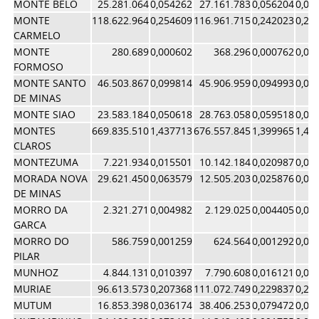
MONTE BELO
25.281.064
0,054262
27.161.783
0,056204
0,05
MONTE
118.622.964
0,254609
116.961.715
0,242023
0,24
CARMELO
MONTE
280.689
0,000602
368.296
0,000762
0,00
FORMOSO
MONTE SANTO
46.503.867
0,099814
45.906.959
0,094993
0,09
DE MINAS
MONTE SIAO
23.583.184
0,050618
28.763.058
0,059518
0,05
MONTES
669.835.510
1,437713
676.557.845
1,399965
1,41
CLAROS
MONTEZUMA
7.221.934
0,015501
10.142.184
0,020987
0,01
MORADA NOVA
29.621.450
0,063579
12.505.203
0,025876
0,04
DE MINAS
MORRO DA
2.321.271
0,004982
2.129.025
0,004405
0,00
GARCA
MORRO DO
586.759
0,001259
624.564
0,001292
0,00
PILAR
MUNHOZ
4.844.131
0,010397
7.790.608
0,016121
0,01
MURIAE
96.613.573
0,207368
111.072.749
0,229837
0,21
MUTUM
16.853.398
0,036174
38.406.253
0,079472
0,05