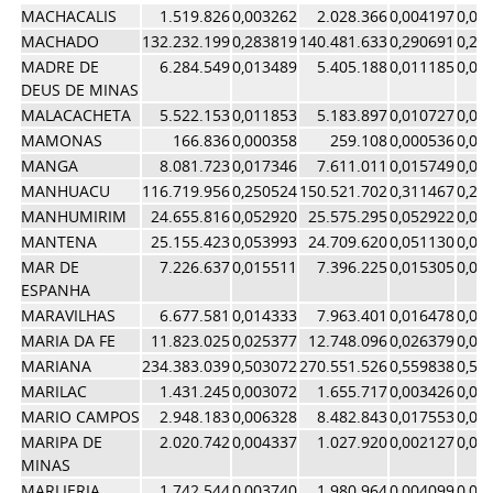
MACHACALIS
1.519.826
0,003262
2.028.366
0,004197
0,00
MACHADO
132.232.199
0,283819
140.481.633
0,290691
0,28
MADRE DE
6.284.549
0,013489
5.405.188
0,011185
0,01
DEUS DE MINAS
MALACACHETA
5.522.153
0,011853
5.183.897
0,010727
0,01
MAMONAS
166.836
0,000358
259.108
0,000536
0,00
MANGA
8.081.723
0,017346
7.611.011
0,015749
0,01
MANHUACU
116.719.956
0,250524
150.521.702
0,311467
0,28
MANHUMIRIM
24.655.816
0,052920
25.575.295
0,052922
0,05
MANTENA
25.155.423
0,053993
24.709.620
0,051130
0,05
MAR DE
7.226.637
0,015511
7.396.225
0,015305
0,01
ESPANHA
MARAVILHAS
6.677.581
0,014333
7.963.401
0,016478
0,01
MARIA DA FE
11.823.025
0,025377
12.748.096
0,026379
0,02
MARIANA
234.383.039
0,503072
270.551.526
0,559838
0,53
MARILAC
1.431.245
0,003072
1.655.717
0,003426
0,00
MARIO CAMPOS
2.948.183
0,006328
8.482.843
0,017553
0,01
MARIPA DE
2.020.742
0,004337
1.027.920
0,002127
0,00
MINAS
MARLIERIA
1.742.544
0,003740
1.980.964
0,004099
0,00