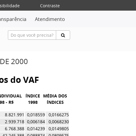
sibilidade
Contraste
ansparência
Atendimento
 DE 2000
vos do VAF
NDIVIDUAL
ÍNDICE
MÉDIA DOS
98 - R$
1998
ÍNDICES
8.821.991
0,018559
0,0166275
2.939.718
0,006184
0,0068230
6.768.388
0,014239
0,0149805
42.245.388
0,088874
0,0809575