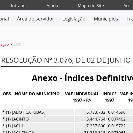
Intranet
Ajuda
Mapa do Site
Aces
ional
Área do servidor
Legislação
Municípios
Tr
lação
>
2000
RESOLUÇÃO Nº 3.076, DE 02 DE JUNHO
Anexo - Índices Definiti
OBS
NOME DO MUNICÍPIO
VAF INDIVIDUAL
ÍNDICE
VAF I
1997 - R$
1997
19
* (1)
JABOTICATUBAS
6.783.732
0,014696
* (1)
JACINTO
3.444.764
0,007462
* (1)
JACUI
7.257.600
0,015722
* (1)
JACUTINGA
33.716.518
0,073041