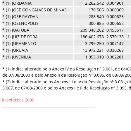
* (1)
JORDANIA
2.262.542
0,004901
* (1)
JOSE GONCALVES DE MINAS
170.565
0,000369
* (1)
JOSE RAYDAN
288.540
0,000625
* (1)
JOSENOPOLIS
300.885
0,000652
* (1)
JUATUBA
209.348.262
0,453517
* (1)
JUIZ DE FORA
1.186.402.678
2,570138
1
* (1)
JURAMENTO
3.299.250
0,007147
* (1)
JURUAIA
13.972.221
0,030268
* (1)
JUVENILIA
1.053.010
0,002281
* (1) Índice alterado pelo Anexo IV da Resolução nº 3.081, de 04/0
de 07/08/2000 e pelo Anexo II da Resolução nº 3.095, de 08/09/20
* (2) Índice alterado pelos Anexos III e IV da Resolução nº 3.081, 
3.087, de 07/08/2000 e pelos Anexos I e II da Resolução nº 3.095, 
Resoluções 2000