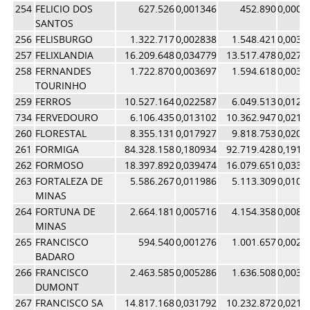
254
FELICIO DOS
627.526
0,001346
452.890
0,0009
SANTOS
256
FELISBURGO
1.322.717
0,002838
1.548.421
0,0032
257
FELIXLANDIA
16.209.648
0,034779
13.517.478
0,0279
258
FERNANDES
1.722.870
0,003697
1.594.618
0,0032
TOURINHO
259
FERROS
10.527.164
0,022587
6.049.513
0,0125
734
FERVEDOURO
6.106.435
0,013102
10.362.947
0,0214
260
FLORESTAL
8.355.131
0,017927
9.818.753
0,0203
261
FORMIGA
84.328.158
0,180934
92.719.428
0,1917
262
FORMOSO
18.397.892
0,039474
16.079.651
0,0332
263
FORTALEZA DE
5.586.267
0,011986
5.113.309
0,0105
MINAS
264
FORTUNA DE
2.664.181
0,005716
4.154.358
0,0085
MINAS
265
FRANCISCO
594.540
0,001276
1.001.657
0,0020
BADARO
266
FRANCISCO
2.463.585
0,005286
1.636.508
0,0033
DUMONT
267
FRANCISCO SA
14.817.168
0,031792
10.232.872
0,0211