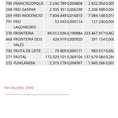
790
FRANCISCOPOLIS
2.240.789
0,004808
2.822.054
0,0058
268
FREI GASPAR
2.935.351
0,006298
2.206.908
0,0045
269
FREI INOCENCIO
7.834.449
0,016810
7.084.148
0,0146
791
FREI
53.043
0,000114
121.240
0,0002
LAGONEGRO
270
FRONTEIRA
89.012.036
0,190984
223.467.917
0,4620
468
FRONTEIRA DOS
428.979
0,000920
391.154
0,0008
VALES
792
FRUTA DE LEITE
79.809
0,000171
983.017
0,0020
271
FRUTAL
172.029.101
0,369104
137.679.084
0,2846
272
FUNILANDIA
2.315.178
0,004967
1.845.566
0,0038
Resoluções 2000