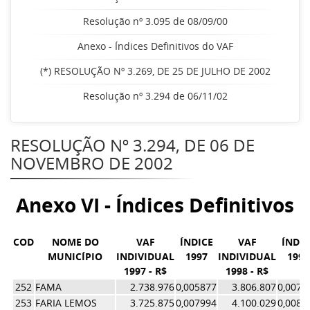
Resolução nº 3.095 de 08/09/00
Anexo - Índices Definitivos do VAF
(*) RESOLUÇÃO Nº 3.269, DE 25 DE JULHO DE 2002
Resolução nº 3.294 de 06/11/02
RESOLUÇÃO Nº 3.294, DE 06 DE
NOVEMBRO DE 2002
Anexo VI - Índices Definitivos 
COD
NOME DO
VAF
ÍNDICE
VAF
ÍNDIC
MUNICÍPIO
INDIVIDUAL
1997
INDIVIDUAL
1998
1997 - R$
1998 - R$
252
FAMA
2.738.976
0,005877
3.806.807
0,0078
253
FARIA LEMOS
3.725.875
0,007994
4.100.029
0,0084