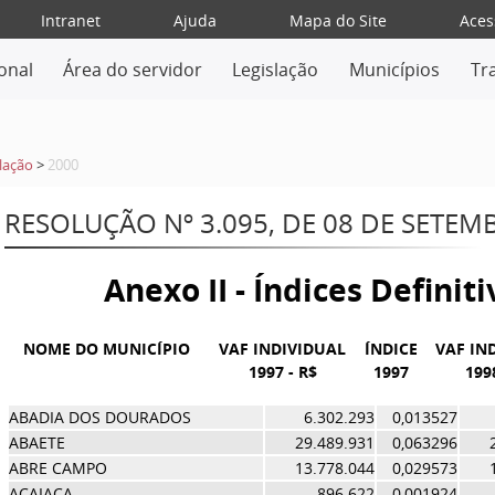
Intranet
Ajuda
Mapa do Site
Aces
ional
Área do servidor
Legislação
Municípios
Tr
lação
>
2000
RESOLUÇÃO Nº 3.095, DE 08 DE SETEM
Anexo II - Índices Definit
NOME DO MUNICÍPIO
VAF INDIVIDUAL
ÍNDICE
VAF IN
1997 - R$
1997
199
ABADIA DOS DOURADOS
6.302.293
0,013527
ABAETE
29.489.931
0,063296
ABRE CAMPO
13.778.044
0,029573
ACAIACA
896.622
0,001924