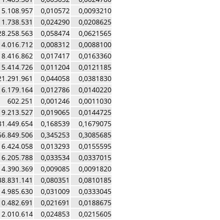
5.108.957
0,010572
0,0093210
11.738.531
0,024290
0,0208625
28.258.563
0,058474
0,0621565
4.016.712
0,008312
0,0088100
8.416.862
0,017417
0,0163360
5.414.726
0,011204
0,0121185
21.291.961
0,044058
0,0381830
6.179.164
0,012786
0,0140220
602.251
0,001246
0,0011030
9.213.527
0,019065
0,0144725
81.449.654
0,168539
0,1679075
66.849.506
0,345253
0,3085685
6.424.058
0,013293
0,0155595
16.205.788
0,033534
0,0337015
4.390.369
0,009085
0,0091820
38.831.141
0,080351
0,0810185
14.985.630
0,031009
0,0333045
10.482.691
0,021691
0,0188675
12.010.614
0,024853
0,0215605