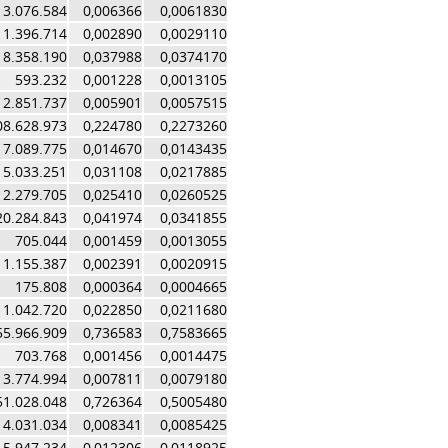
3.076.584
0,006366
0,0061830
1.396.714
0,002890
0,0029110
18.358.190
0,037988
0,0374170
593.232
0,001228
0,0013105
2.851.737
0,005901
0,0057515
08.628.973
0,224780
0,2273260
7.089.775
0,014670
0,0143435
15.033.251
0,031108
0,0217885
12.279.705
0,025410
0,0260525
20.284.843
0,041974
0,0341855
705.044
0,001459
0,0013055
1.155.387
0,002391
0,0020915
175.808
0,000364
0,0004665
11.042.720
0,022850
0,0211680
55.966.909
0,736583
0,7583665
703.768
0,001456
0,0014475
3.774.994
0,007811
0,0079180
51.028.048
0,726364
0,5005480
4.031.034
0,008341
0,0085425
5.947.234
0,012306
0,0118925