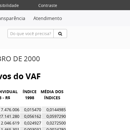
sibilidade
Contraste
ansparência
Atendimento
BRO DE 2000
ivos do VAF
DIVIDUAL
ÍNDICE
MÉDIA DOS
8 - R$
1998
ÍNDICES
7.476.006
0,015470
0,0144985
27.141.280
0,056162
0,0597290
12.046.619
0,024927
0,0272500
1.465.301
0,003032
0,0024780