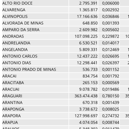
ALTO RIO DOCE
2.795.391
0,006000
ALVARENGA
1.365.817
0,002932
ALVINOPOLIS
17.166.636
0,036846
ALVORADA DE MINAS
648.850
0,001393
AMPARO DA SERRA
2.609.982
0,005602
ANDRADAS
107.098.225
0,229872
1
ANDRELANDIA
6.530.521
0,014017
ANGELANDIA
5.809.331
0,012469
ANTONIO CARLOS
12.437.222
0,026695
ANTONIO DIAS
12.298.441
0,026397
ANTONIO PRADO DE MINAS
536.733
0,001152
ARACAI
834.754
0,001792
ARACITABA
265.153
0,000569
ARACUAI
9.078.782
0,019486
ARAGUARI
363.474.438
0,780150
3
ARANTINA
670.318
0,001439
ARAPONGA
3.738.672
0,008025
ARAPORA
127.998.697
0,274732
3
ARAPUA
4.074.054
0,008744
ARAUJOS
5.348.302
0,011479