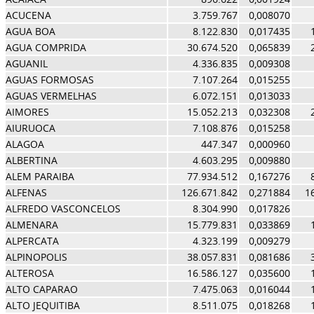
ACUCENA
3.759.767
0,008070
AGUA BOA
8.122.830
0,017435
AGUA COMPRIDA
30.674.520
0,065839
AGUANIL
4.336.835
0,009308
AGUAS FORMOSAS
7.107.264
0,015255
AGUAS VERMELHAS
6.072.151
0,013033
AIMORES
15.052.213
0,032308
AIURUOCA
7.108.876
0,015258
ALAGOA
447.347
0,000960
ALBERTINA
4.603.295
0,009880
ALEM PARAIBA
77.934.512
0,167276
ALFENAS
126.671.842
0,271884
1
ALFREDO VASCONCELOS
8.304.990
0,017826
ALMENARA
15.779.831
0,033869
ALPERCATA
4.323.199
0,009279
ALPINOPOLIS
38.057.831
0,081686
ALTEROSA
16.586.127
0,035600
ALTO CAPARAO
7.475.063
0,016044
ALTO JEQUITIBA
8.511.075
0,018268