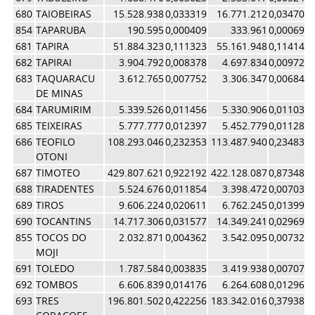
680
TAIOBEIRAS
15.528.938
0,033319
16.771.212
0,034704
854
TAPARUBA
190.595
0,000409
333.961
0,000691
681
TAPIRA
51.884.323
0,111323
55.161.948
0,114144
682
TAPIRAI
3.904.792
0,008378
4.697.834
0,009721
683
TAQUARACU
3.612.765
0,007752
3.306.347
0,006842
DE MINAS
684
TARUMIRIM
5.339.526
0,011456
5.330.906
0,011031
685
TEIXEIRAS
5.777.777
0,012397
5.452.779
0,011283
686
TEOFILO
108.293.046
0,232353
113.487.940
0,234835
OTONI
687
TIMOTEO
429.807.621
0,922192
422.128.087
0,873487
688
TIRADENTES
5.524.676
0,011854
3.398.472
0,007032
689
TIROS
9.606.224
0,020611
6.762.245
0,013993
690
TOCANTINS
14.717.306
0,031577
14.349.241
0,029692
855
TOCOS DO
2.032.871
0,004362
3.542.095
0,007329
MOJI
691
TOLEDO
1.787.584
0,003835
3.419.938
0,007077
692
TOMBOS
6.606.839
0,014176
6.264.608
0,012963
693
TRES
196.801.502
0,422256
183.342.016
0,379380