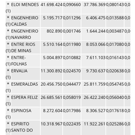
*
ELOI MENDES
41.698.424
0,090660
37.786.369
0,080143
0,08
(1)
*
ENGENHEIRO
5.195.717
0,011296
6.406.475
0,013588
0,01
(1)
CALDAS
*
ENGENHEIRO
802.890
0,001746
1.644.244
0,003487
0,00
(1)
NAVARRO
*
ENTRE RIOS
5.510.164
0,011980
8.053.066
0,017080
0,01
(1)
DE MINAS
*
ENTRE-
5.004.897
0,010882
7.611.103
0,016143
0,01
(1)
FOLHAS
*
ERVALIA
11.300.892
0,024570
9.730.637
0,020638
0,02
(1)
*
ESMERALDAS
20.456.750
0,044477
25.811.759
0,054745
0,04
(1)
*
ESPERA FELIZ
26.685.561
0,058019
26.422.240
0,056040
0,05
(1)
*
ESPINOSA
8.272.604
0,017986
8.306.527
0,017618
0,01
(1)
*
ESPIRITO
10.318.967
0,022435
11.922.261
0,025286
0,02
(1)
SANTO DO