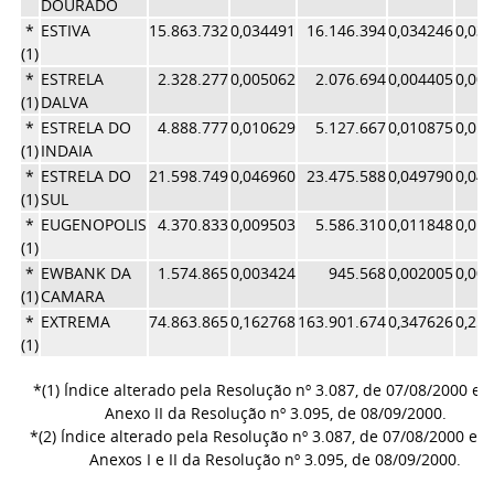
DOURADO
*
ESTIVA
15.863.732
0,034491
16.146.394
0,034246
0,03
(1)
*
ESTRELA
2.328.277
0,005062
2.076.694
0,004405
0,00
(1)
DALVA
*
ESTRELA DO
4.888.777
0,010629
5.127.667
0,010875
0,01
(1)
INDAIA
*
ESTRELA DO
21.598.749
0,046960
23.475.588
0,049790
0,04
(1)
SUL
*
EUGENOPOLIS
4.370.833
0,009503
5.586.310
0,011848
0,01
(1)
*
EWBANK DA
1.574.865
0,003424
945.568
0,002005
0,00
(1)
CAMARA
*
EXTREMA
74.863.865
0,162768
163.901.674
0,347626
0,25
(1)
*(1) Índice alterado pela Resolução nº 3.087, de 07/08/2000 e 
Anexo II da Resolução nº 3.095, de 08/09/2000.
*(2) Índice alterado pela Resolução nº 3.087, de 07/08/2000 e p
Anexos I e II da Resolução nº 3.095, de 08/09/2000.