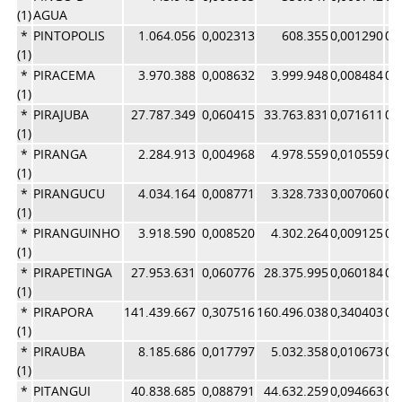
(1)
AGUA
*
PINTOPOLIS
1.064.056
0,002313
608.355
0,001290
0,
(1)
*
PIRACEMA
3.970.388
0,008632
3.999.948
0,008484
0,
(1)
*
PIRAJUBA
27.787.349
0,060415
33.763.831
0,071611
0,
(1)
*
PIRANGA
2.284.913
0,004968
4.978.559
0,010559
0,
(1)
*
PIRANGUCU
4.034.164
0,008771
3.328.733
0,007060
0,
(1)
*
PIRANGUINHO
3.918.590
0,008520
4.302.264
0,009125
0,
(1)
*
PIRAPETINGA
27.953.631
0,060776
28.375.995
0,060184
0,
(1)
*
PIRAPORA
141.439.667
0,307516
160.496.038
0,340403
0,
(1)
*
PIRAUBA
8.185.686
0,017797
5.032.358
0,010673
0,
(1)
*
PITANGUI
40.838.685
0,088791
44.632.259
0,094663
0,