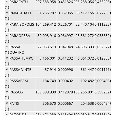
*
PARACATU
207.583.958
0,451326
205.238.056
0,435298
0,
(1)
*
PARAGUACU
31.255.787
0,067956
36.417.166
0,077239
0,
(1)
*
PARAISOPOLIS
104.269.412
0,226701
52.440.104
0,111223
0,
(1)
*
PARAOPEBA
39.093.916
0,084997
25.381.272
0,053832
0,
(1)
*
PASSA
22.053.519
0,047948
24.695.303
0,052377
0,
(1)
QUATRO
*
PASSA TEMPO
5.166.001
0,011232
6.061.072
0,012855
0,
(1)
*
PASSA VINTE
457.914
0,000996
561.447
0,001191
0,
(1)
*
PASSABEM
184.749
0,000402
192.482
0,000408
0,
(1)
*
PASSOS
189.899.930
0,412878
188.256.801
0,399282
0,
(1)
*
PATIS
306.570
0,000667
204.538
0,000434
0,
(1)
*
PATOS DE
284.471.239
0,618494
300.030.817
0,636349
0,