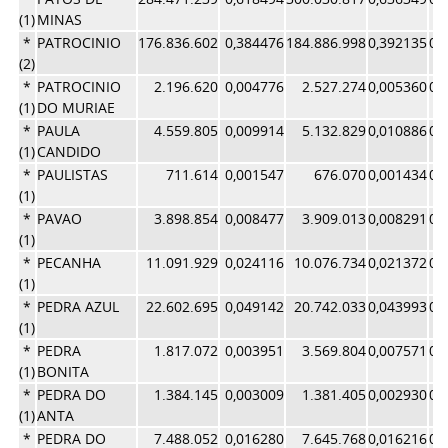
(1)
MINAS
*
PATROCINIO
176.836.602
0,384476
184.886.998
0,392135
0,
(2)
*
PATROCINIO
2.196.620
0,004776
2.527.274
0,005360
0,
(1)
DO MURIAE
*
PAULA
4.559.805
0,009914
5.132.829
0,010886
0,
(1)
CANDIDO
*
PAULISTAS
711.614
0,001547
676.070
0,001434
0,
(1)
*
PAVAO
3.898.854
0,008477
3.909.013
0,008291
0,
(1)
*
PECANHA
11.091.929
0,024116
10.076.734
0,021372
0,
(1)
*
PEDRA AZUL
22.602.695
0,049142
20.742.033
0,043993
0,
(1)
*
PEDRA
1.817.072
0,003951
3.569.804
0,007571
0,
(1)
BONITA
*
PEDRA DO
1.384.145
0,003009
1.381.405
0,002930
0,
(1)
ANTA
*
PEDRA DO
7.488.052
0,016280
7.645.768
0,016216
0,