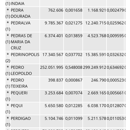
(1)
INDAIA
*
PEDRA
762.606
0,001658
1.168.921
0,002479
0,
(1)
DOURADA
*
PEDRALVA
9.785.367
0,021275
12.240.715
0,025962
0,
(1)
*
PEDRAS DE
6.374.401
0,013859
4.523.768
0,009595
0,
(1)
MARIA DA
CRUZ
*
PEDRINOPOLIS
17.340.567
0,037702
15.385.591
0,032632
0,
(2)
*
PEDRO
252.051.995
0,548008
299.249.912
0,634692
0,
(1)
LEOPOLDO
*
PEDRO
398.837
0,000867
246.790
0,000523
0,
(1)
TEIXEIRA
*
PEQUERI
3.253.684
0,007074
2.669.165
0,005661
0,
(1)
*
PEQUI
5.650.580
0,012285
6.038.170
0,012807
0,
(1)
*
PERDIGAO
5.104.746
0,011099
5.211.578
0,011053
0,
(1)