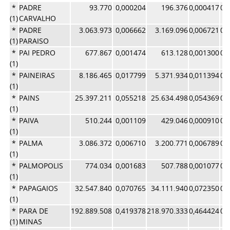
*
PADRE
93.770
0,000204
196.376
0,000417
0,
(1)
CARVALHO
*
PADRE
3.063.973
0,006662
3.169.096
0,006721
0,
(1)
PARAISO
*
PAI PEDRO
677.867
0,001474
613.128
0,001300
0,
(1)
*
PAINEIRAS
8.186.465
0,017799
5.371.934
0,011394
0,
(1)
*
PAINS
25.397.211
0,055218
25.634.498
0,054369
0,
(1)
*
PAIVA
510.244
0,001109
429.046
0,000910
0,
(1)
*
PALMA
3.086.372
0,006710
3.200.771
0,006789
0,
(1)
*
PALMOPOLIS
774.034
0,001683
507.788
0,001077
0,
(1)
*
PAPAGAIOS
32.547.840
0,070765
34.111.940
0,072350
0,
(1)
*
PARA DE
192.889.508
0,419378
218.970.333
0,464424
0,
(1)
MINAS