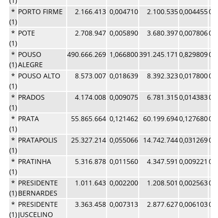
(1)
*
PORTO FIRME
2.166.413
0,004710
2.100.535
0,004455
0,
(1)
*
POTE
2.708.947
0,005890
3.680.397
0,007806
0,
(1)
*
POUSO
490.666.269
1,066800
391.245.171
0,829809
0,
(1)
ALEGRE
*
POUSO ALTO
8.573.007
0,018639
8.392.323
0,017800
0,
(1)
*
PRADOS
4.174.008
0,009075
6.781.315
0,014383
0,
(1)
*
PRATA
55.865.664
0,121462
60.199.694
0,127680
0,
(1)
*
PRATAPOLIS
25.327.214
0,055066
14.742.744
0,031269
0,
(1)
*
PRATINHA
5.316.878
0,011560
4.347.591
0,009221
0,
(1)
*
PRESIDENTE
1.011.643
0,002200
1.208.501
0,002563
0,
(1)
BERNARDES
*
PRESIDENTE
3.363.458
0,007313
2.877.627
0,006103
0,
(1)
JUSCELINO