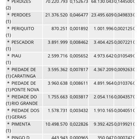
*
PERDIZES
70.220.793
0,152673
68.130.043
0,144500
0,
(2)
*
PERDOES
21.376.520
0,046477
23.495.609
0,049833
0,
(1)
*
PERIQUITO
870.251
0,001892
1.001.996
0,002125
0,
(1)
*
PESCADOR
3.891.999
0,008462
3.404.425
0,007221
0,
(1)
*
PIAU
2.599.716
0,005652
4.973.642
0,010549
0,
(1)
*
PIEDADE DE
3.595.362
0,007817
4.367.209
0,009263
0,
(1)
CARATINGA
*
PIEDADE DE
3.960.638
0,008611
4.891.964
0,010376
0,
(1)
PONTE NOVA
*
PIEDADE DO
1.755.663
0,003817
2.054.116
0,004357
0,
(1)
RIO GRANDE
*
PIEDADE DOS
1.578.731
0,003432
1.910.165
0,004051
0,
(1)
GERAIS
*
PIMENTA
10.498.570
0,022826
9.392.425
0,019921
0,
(1)
*
PINGO D
443.943
0,000965
350.047
0,000742
0,