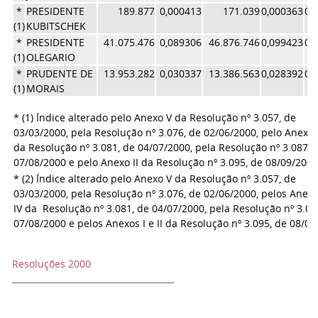
*
PRESIDENTE
189.877
0,000413
171.039
0,000363
0,
(1)
KUBITSCHEK
*
PRESIDENTE
41.075.476
0,089306
46.876.746
0,099423
0,
(1)
OLEGARIO
*
PRUDENTE DE
13.953.282
0,030337
13.386.563
0,028392
0,
(1)
MORAIS
* (1) Índice alterado pelo Anexo V da Resolução nº 3.057, de
03/03/2000, pela Resolução nº 3.076, de 02/06/2000, pelo Anexo 
da Resolução nº 3.081, de 04/07/2000, pela Resolução nº 3.087, 
07/08/2000 e pelo Anexo II da Resolução nº 3.095, de 08/09/200
* (2) Índice alterado pelo Anexo V da Resolução nº 3.057, de
03/03/2000, pela Resolução nº 3.076, de 02/06/2000, pelos Anexos
IV da Resolução nº 3.081, de 04/07/2000, pela Resolução nº 3.08
07/08/2000 e pelos Anexos I e II da Resolução nº 3.095, de 08/09
Resoluções 2000