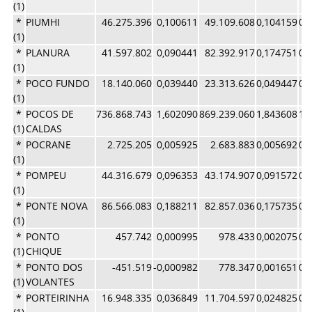
(1)
*
PIUMHI
46.275.396
0,100611
49.109.608
0,104159
0,
(1)
*
PLANURA
41.597.802
0,090441
82.392.917
0,174751
0,
(1)
*
POCO FUNDO
18.140.060
0,039440
23.313.626
0,049447
0,
(1)
*
POCOS DE
736.868.743
1,602090
869.239.060
1,843608
1,
(1)
CALDAS
*
POCRANE
2.725.205
0,005925
2.683.883
0,005692
0,
(1)
*
POMPEU
44.316.679
0,096353
43.174.907
0,091572
0,
(1)
*
PONTE NOVA
86.566.083
0,188211
82.857.036
0,175735
0,
(1)
*
PONTO
457.742
0,000995
978.433
0,002075
0,
(1)
CHIQUE
*
PONTO DOS
-451.519
-0,000982
778.347
0,001651
0,
(1)
VOLANTES
*
PORTEIRINHA
16.948.335
0,036849
11.704.597
0,024825
0,