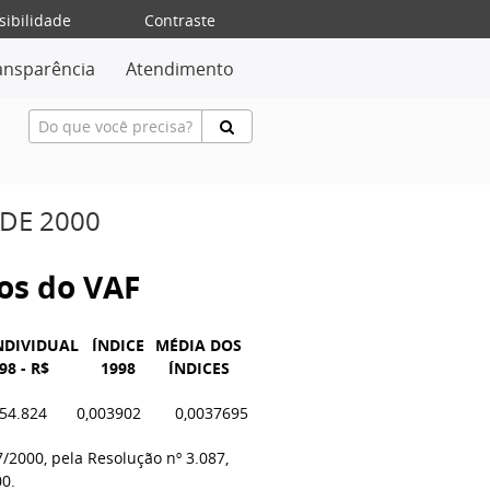
sibilidade
Contraste
ansparência
Atendimento
 DE 2000
vos do VAF
NDIVIDUAL
ÍNDICE
MÉDIA DOS
98 - R$
1998
ÍNDICES
854.824
0,003902
0
,0037695
7/2000, pela Resolução nº 3.087,
00.