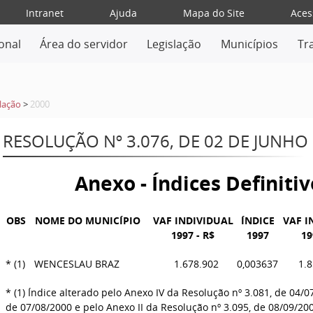
Intranet
Ajuda
Mapa do Site
Aces
ional
Área do servidor
Legislação
Municípios
Tr
lação
>
2000
RESOLUÇÃO Nº 3.076, DE 02 DE JUNHO
Anexo - Índices Definiti
OBS
NOME DO MUNICÍPIO
VAF INDIVIDUAL
ÍNDICE
VAF I
1997 - R$
1997
19
*
(1)
WENCESLAU BRAZ
1.678.902
0,003637
1.
* (1) Índice alterado pelo Anexo IV da Resolução nº 3.081, de 04/0
de 07/08/2000 e pelo Anexo II da Resolução nº 3.095, de 08/09/20