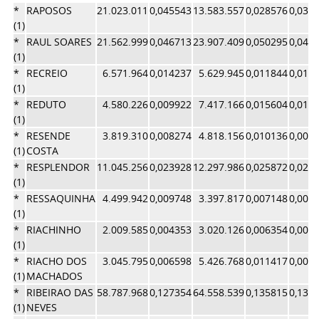
*
RAPOSOS
21.023.011
0,045543
13.583.557
0,028576
0,037
(1)
*
RAUL SOARES
21.562.999
0,046713
23.907.409
0,050295
0,048
(1)
*
RECREIO
6.571.964
0,014237
5.629.945
0,011844
0,013
(1)
*
REDUTO
4.580.226
0,009922
7.417.166
0,015604
0,012
(1)
*
RESENDE
3.819.310
0,008274
4.818.156
0,010136
0,009
(1)
COSTA
*
RESPLENDOR
11.045.256
0,023928
12.297.986
0,025872
0,024
(1)
*
RESSAQUINHA
4.499.942
0,009748
3.397.817
0,007148
0,008
(1)
*
RIACHINHO
2.009.585
0,004353
3.020.126
0,006354
0,005
(1)
*
RIACHO DOS
3.045.795
0,006598
5.426.768
0,011417
0,009
(1)
MACHADOS
*
RIBEIRAO DAS
58.787.968
0,127354
64.558.539
0,135815
0,131
(1)
NEVES