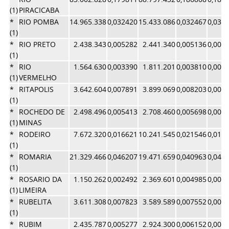
(1)
PIRACICABA
*
RIO POMBA
14.965.338
0,032420
15.433.086
0,032467
0,032
(1)
*
RIO PRETO
2.438.343
0,005282
2.441.340
0,005136
0,005
(1)
*
RIO
1.564.630
0,003390
1.811.201
0,003810
0,003
(1)
VERMELHO
*
RITAPOLIS
3.642.604
0,007891
3.899.069
0,008203
0,008
(1)
*
ROCHEDO DE
2.498.496
0,005413
2.708.460
0,005698
0,005
(1)
MINAS
*
RODEIRO
7.672.320
0,016621
10.241.545
0,021546
0,019
(1)
*
ROMARIA
21.329.466
0,046207
19.471.659
0,040963
0,043
(1)
*
ROSARIO DA
1.150.262
0,002492
2.369.601
0,004985
0,003
(1)
LIMEIRA
*
RUBELITA
3.611.308
0,007823
3.589.589
0,007552
0,007
(1)
*
RUBIM
2.435.787
0,005277
2.924.300
0,006152
0,005