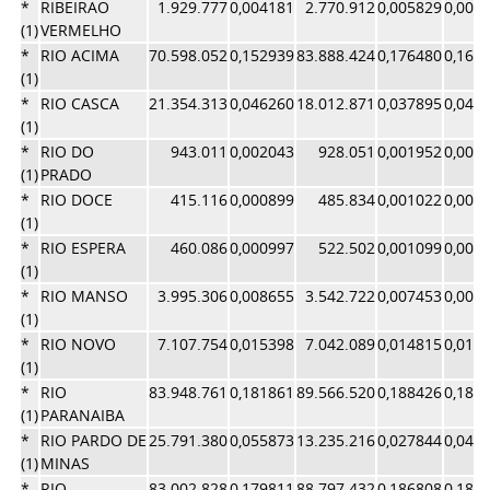
*
RIBEIRAO
1.929.777
0,004181
2.770.912
0,005829
0,005
(1)
VERMELHO
*
RIO ACIMA
70.598.052
0,152939
83.888.424
0,176480
0,164
(1)
*
RIO CASCA
21.354.313
0,046260
18.012.871
0,037895
0,042
(1)
*
RIO DO
943.011
0,002043
928.051
0,001952
0,001
(1)
PRADO
*
RIO DOCE
415.116
0,000899
485.834
0,001022
0,000
(1)
*
RIO ESPERA
460.086
0,000997
522.502
0,001099
0,001
(1)
*
RIO MANSO
3.995.306
0,008655
3.542.722
0,007453
0,008
(1)
*
RIO NOVO
7.107.754
0,015398
7.042.089
0,014815
0,015
(1)
*
RIO
83.948.761
0,181861
89.566.520
0,188426
0,185
(1)
PARANAIBA
*
RIO PARDO DE
25.791.380
0,055873
13.235.216
0,027844
0,041
(1)
MINAS
*
RIO
83.002.828
0,179811
88.797.432
0,186808
0,183