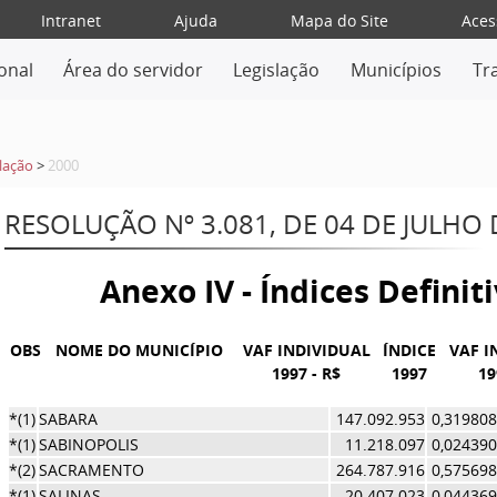
Intranet
Ajuda
Mapa do Site
Aces
ional
Área do servidor
Legislação
Municípios
Tr
lação
>
2000
RESOLUÇÃO Nº 3.081, DE 04 DE JULHO 
Anexo IV - Índices Definit
OBS
NOME DO MUNICÍPIO
VAF INDIVIDUAL
ÍNDICE
VAF I
1997 - R$
1997
19
*(1)
SABARA
147.092.953
0,319808
*(1)
SABINOPOLIS
11.218.097
0,024390
*(2)
SACRAMENTO
264.787.916
0,575698
*(1)
SALINAS
20.407.023
0,044369