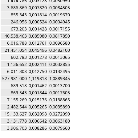
1.474.786
0,003128
0,0030950
3.686.869
0,007820
0,0084505
855.343
0,001814
0,0019670
246.956
0,000524
0,0004945
673.203
0,001428
0,0017155
40.538.463
0,085980
0,0817850
6.016.788
0,012761
0,0096580
21.451.054
0,045496
0,0482100
602.783
0,001278
0,0013065
1.136.652
0,002411
0,0032855
6.011.308
0,012750
0,0132495
527.981.000
1,119818
1,0889345
689.518
0,001462
0,0013700
869.543
0,001844
0,0017605
7.155.269
0,015176
0,0138865
2.482.544
0,005265
0,0035890
15.133.627
0,032098
0,0272090
3.131.778
0,006642
0,0063180
3.906.703
0,008286
0,0079660