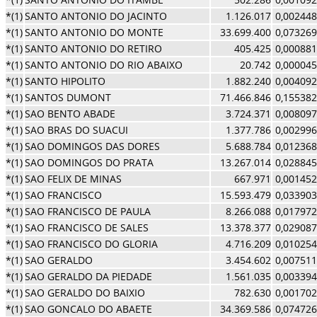
*(1)
SANTO ANTONIO DO JACINTO
1.126.017
0,002448
*(1)
SANTO ANTONIO DO MONTE
33.699.400
0,073269
*(1)
SANTO ANTONIO DO RETIRO
405.425
0,000881
*(1)
SANTO ANTONIO DO RIO ABAIXO
20.742
0,000045
*(1)
SANTO HIPOLITO
1.882.240
0,004092
*(1)
SANTOS DUMONT
71.466.846
0,155382
*(1)
SAO BENTO ABADE
3.724.371
0,008097
*(1)
SAO BRAS DO SUACUI
1.377.786
0,002996
*(1)
SAO DOMINGOS DAS DORES
5.688.784
0,012368
*(1)
SAO DOMINGOS DO PRATA
13.267.014
0,028845
*(1)
SAO FELIX DE MINAS
667.971
0,001452
*(1)
SAO FRANCISCO
15.593.479
0,033903
*(1)
SAO FRANCISCO DE PAULA
8.266.088
0,017972
*(1)
SAO FRANCISCO DE SALES
13.378.377
0,029087
*(1)
SAO FRANCISCO DO GLORIA
4.716.209
0,010254
*(1)
SAO GERALDO
3.454.602
0,007511
*(1)
SAO GERALDO DA PIEDADE
1.561.035
0,003394
*(1)
SAO GERALDO DO BAIXIO
782.630
0,001702
*(1)
SAO GONCALO DO ABAETE
34.369.586
0,074726