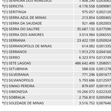
*(1)
SENHORA DOS REMEDIOS
1.408.290
0,003062
*(1)
SERICITA
4.176.558
0,009081
*(1)
SERITINGA
975.057
0,002120
*(1)
SERRA AZUL DE MINAS
213.854
0,000465
*(1)
SERRA DA SAUDADE
921.488
0,002003
*(2)
SERRA DO SALITRE
35.687.132
0,077590
*(1)
SERRA DOS AIMORES
3.014.984
0,006555
*(1)
SERRANIA
23.422.109
0,050924
*(1)
SERRANOPOLIS DE MINAS
614.082
0,001335
*(1)
SERRANOS
1.913.270
0,004160
*(1)
SERRO
6.323.974
0,013749
*(1)
SETE LAGOAS
486.642.400
1,058051
*(1)
SETUBINHA
588.026
0,001278
*(1)
SILVEIRANIA
771.296
0,001677
*(1)
SILVIANOPOLIS
5.793.686
0,012597
*(1)
SIMAO PEREIRA
879.697
0,001913
*(1)
SIMONESIA
10.266.072
0,022320
*(1)
SOBRALIA
2.756.810
0,005994
*(1)
SOLEDADE DE MINAS
3.516.752
0,007646