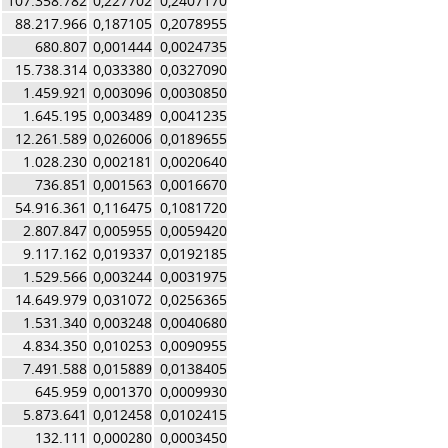
107.358.782
0,227702
0,2407170
88.217.966
0,187105
0,2078955
680.807
0,001444
0,0024735
15.738.314
0,033380
0,0327090
1.459.921
0,003096
0,0030850
1.645.195
0,003489
0,0041235
12.261.589
0,026006
0,0189655
1.028.230
0,002181
0,0020640
736.851
0,001563
0,0016670
54.916.361
0,116475
0,1081720
2.807.847
0,005955
0,0059420
9.117.162
0,019337
0,0192185
1.529.566
0,003244
0,0031975
14.649.979
0,031072
0,0256365
1.531.340
0,003248
0,0040680
4.834.350
0,010253
0,0090955
7.491.588
0,015889
0,0138405
645.959
0,001370
0,0009930
5.873.641
0,012458
0,0102415
132.111
0,000280
0,0003450