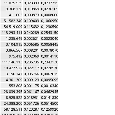
11.029.539
0,023393
0,0237715
9.368.136
0,019869
0,0236105
411.602
0,000873
0,0008060
51.582.340
0,109403
0,1060950
54.519.009
0,115632
0,1230590
113.293.411
0,240289
0,2543150
1.235.649
0,002621
0,0023040
3.104.915
0,006585
0,0058445
3.866.567
0,008201
0,0078070
975.412
0,002069
0,0014110
111.146.113
0,235735
0,2343130
10.427.927
0,022117
0,0228570
3.190.147
0,006766
0,0067615
4.301.309
0,009123
0,0095095
553.808
0,001175
0,0010340
28.839.395
0,061167
0,0462945
8.925.522
0,018931
0,0141830
24.388.200
0,051726
0,0514500
58.128.511
0,123287
0,1259920