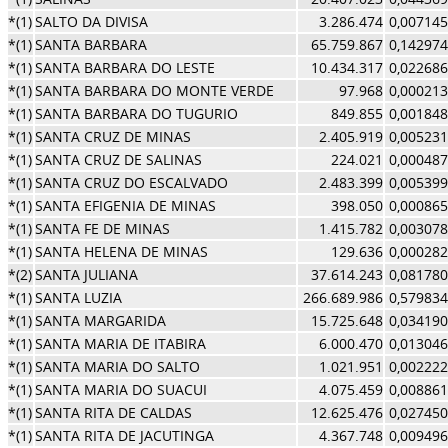
*(1)
SALTO DA DIVISA
3.286.474
0,007145
*(1)
SANTA BARBARA
65.759.867
0,142974
*(1)
SANTA BARBARA DO LESTE
10.434.317
0,022686
*(1)
SANTA BARBARA DO MONTE VERDE
97.968
0,000213
*(1)
SANTA BARBARA DO TUGURIO
849.855
0,001848
*(1)
SANTA CRUZ DE MINAS
2.405.919
0,005231
*(1)
SANTA CRUZ DE SALINAS
224.021
0,000487
*(1)
SANTA CRUZ DO ESCALVADO
2.483.399
0,005399
*(1)
SANTA EFIGENIA DE MINAS
398.050
0,000865
*(1)
SANTA FE DE MINAS
1.415.782
0,003078
*(1)
SANTA HELENA DE MINAS
129.636
0,000282
*(2)
SANTA JULIANA
37.614.243
0,081780
*(1)
SANTA LUZIA
266.689.986
0,579834
*(1)
SANTA MARGARIDA
15.725.648
0,034190
*(1)
SANTA MARIA DE ITABIRA
6.000.470
0,013046
*(1)
SANTA MARIA DO SALTO
1.021.951
0,002222
*(1)
SANTA MARIA DO SUACUI
4.075.459
0,008861
*(1)
SANTA RITA DE CALDAS
12.625.476
0,027450
*(1)
SANTA RITA DE JACUTINGA
4.367.748
0,009496