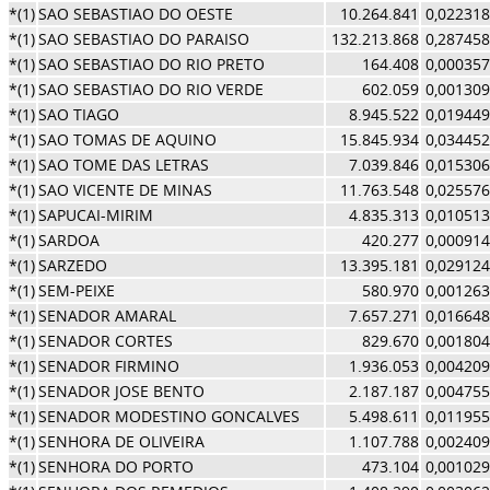
*(1)
SAO SEBASTIAO DO OESTE
10.264.841
0,022318
*(1)
SAO SEBASTIAO DO PARAISO
132.213.868
0,287458
*(1)
SAO SEBASTIAO DO RIO PRETO
164.408
0,000357
*(1)
SAO SEBASTIAO DO RIO VERDE
602.059
0,001309
*(1)
SAO TIAGO
8.945.522
0,019449
*(1)
SAO TOMAS DE AQUINO
15.845.934
0,034452
*(1)
SAO TOME DAS LETRAS
7.039.846
0,015306
*(1)
SAO VICENTE DE MINAS
11.763.548
0,025576
*(1)
SAPUCAI-MIRIM
4.835.313
0,010513
*(1)
SARDOA
420.277
0,000914
*(1)
SARZEDO
13.395.181
0,029124
*(1)
SEM-PEIXE
580.970
0,001263
*(1)
SENADOR AMARAL
7.657.271
0,016648
*(1)
SENADOR CORTES
829.670
0,001804
*(1)
SENADOR FIRMINO
1.936.053
0,004209
*(1)
SENADOR JOSE BENTO
2.187.187
0,004755
*(1)
SENADOR MODESTINO GONCALVES
5.498.611
0,011955
*(1)
SENHORA DE OLIVEIRA
1.107.788
0,002409
*(1)
SENHORA DO PORTO
473.104
0,001029