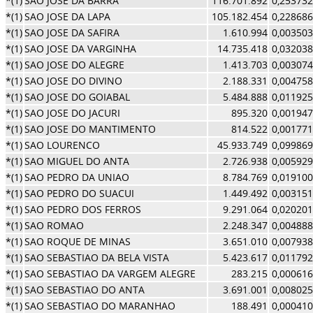
*(1)
SAO JOSE DA BARRA
116.701.892
0,253732
*(1)
SAO JOSE DA LAPA
105.182.454
0,228686
*(1)
SAO JOSE DA SAFIRA
1.610.994
0,003503
*(1)
SAO JOSE DA VARGINHA
14.735.418
0,032038
*(1)
SAO JOSE DO ALEGRE
1.413.703
0,003074
*(1)
SAO JOSE DO DIVINO
2.188.331
0,004758
*(1)
SAO JOSE DO GOIABAL
5.484.888
0,011925
*(1)
SAO JOSE DO JACURI
895.320
0,001947
*(1)
SAO JOSE DO MANTIMENTO
814.522
0,001771
*(1)
SAO LOURENCO
45.933.749
0,099869
*(1)
SAO MIGUEL DO ANTA
2.726.938
0,005929
*(1)
SAO PEDRO DA UNIAO
8.784.769
0,019100
*(1)
SAO PEDRO DO SUACUI
1.449.492
0,003151
*(1)
SAO PEDRO DOS FERROS
9.291.064
0,020201
*(1)
SAO ROMAO
2.248.347
0,004888
*(1)
SAO ROQUE DE MINAS
3.651.010
0,007938
*(1)
SAO SEBASTIAO DA BELA VISTA
5.423.617
0,011792
*(1)
SAO SEBASTIAO DA VARGEM ALEGRE
283.215
0,000616
*(1)
SAO SEBASTIAO DO ANTA
3.691.001
0,008025
*(1)
SAO SEBASTIAO DO MARANHAO
188.491
0,000410