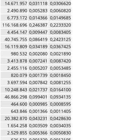
14.671.957
0,031118
0,0306620
2.490.890
0,005283
0,0060820
6.773.172
0,014366
0,0149685
116.168.696
0,246387
0,2233320
4.454.147
0,009447
0,0083405
40.745.755
0,086419
0,2423125
16.119.809
0,034189
0,0367425
980.532
0,002080
0,0021890
3.413.878
0,007241
0,0087420
2.455.116
0,005207
0,0053485
820.079
0,001739
0,0018450
3.697.594
0,007842
0,0081255
10.248.843
0,021737
0,0164100
46.866.298
0,099401
0,0934135
464.600
0,000985
0,0008595
643.846
0,001366
0,0011405
20.382.870
0,043231
0,0428630
1.654.258
0,003509
0,0034035
2.529.855
0,005366
0,0050830
626.521
0,001329
0,0012105