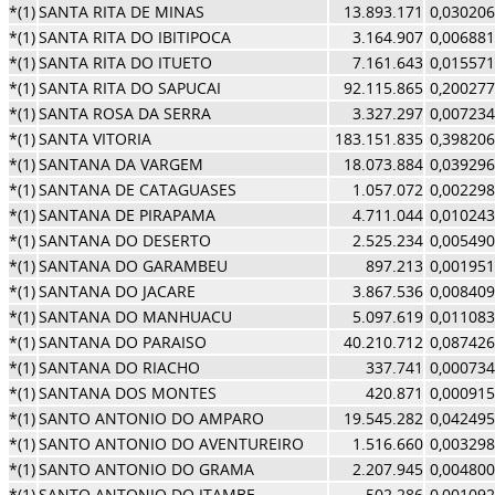
*(1)
SANTA RITA DE MINAS
13.893.171
0,030206
*(1)
SANTA RITA DO IBITIPOCA
3.164.907
0,006881
*(1)
SANTA RITA DO ITUETO
7.161.643
0,015571
*(1)
SANTA RITA DO SAPUCAI
92.115.865
0,200277
*(1)
SANTA ROSA DA SERRA
3.327.297
0,007234
*(1)
SANTA VITORIA
183.151.835
0,398206
*(1)
SANTANA DA VARGEM
18.073.884
0,039296
*(1)
SANTANA DE CATAGUASES
1.057.072
0,002298
*(1)
SANTANA DE PIRAPAMA
4.711.044
0,010243
*(1)
SANTANA DO DESERTO
2.525.234
0,005490
*(1)
SANTANA DO GARAMBEU
897.213
0,001951
*(1)
SANTANA DO JACARE
3.867.536
0,008409
*(1)
SANTANA DO MANHUACU
5.097.619
0,011083
*(1)
SANTANA DO PARAISO
40.210.712
0,087426
*(1)
SANTANA DO RIACHO
337.741
0,000734
*(1)
SANTANA DOS MONTES
420.871
0,000915
*(1)
SANTO ANTONIO DO AMPARO
19.545.282
0,042495
*(1)
SANTO ANTONIO DO AVENTUREIRO
1.516.660
0,003298
*(1)
SANTO ANTONIO DO GRAMA
2.207.945
0,004800
*(1)
SANTO ANTONIO DO ITAMBE
502.286
0,001092