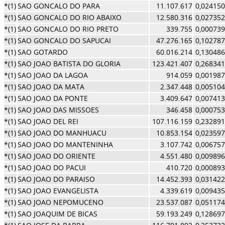
*(1)
SAO GONCALO DO PARA
11.107.617
0,024150
*(1)
SAO GONCALO DO RIO ABAIXO
12.580.316
0,027352
*(1)
SAO GONCALO DO RIO PRETO
339.755
0,000739
*(1)
SAO GONCALO DO SAPUCAI
47.276.165
0,102787
*(1)
SAO GOTARDO
60.016.214
0,130486
*(1)
SAO JOAO BATISTA DO GLORIA
123.421.407
0,268341
*(1)
SAO JOAO DA LAGOA
914.059
0,001987
*(1)
SAO JOAO DA MATA
2.347.448
0,005104
*(1)
SAO JOAO DA PONTE
3.409.647
0,007413
*(1)
SAO JOAO DAS MISSOES
346.458
0,000753
*(1)
SAO JOAO DEL REI
107.116.159
0,232891
*(1)
SAO JOAO DO MANHUACU
10.853.154
0,023597
*(1)
SAO JOAO DO MANTENINHA
3.107.742
0,006757
*(1)
SAO JOAO DO ORIENTE
4.551.480
0,009896
*(1)
SAO JOAO DO PACUI
410.720
0,000893
*(1)
SAO JOAO DO PARAISO
14.452.393
0,031422
*(1)
SAO JOAO EVANGELISTA
4.339.619
0,009435
*(1)
SAO JOAO NEPOMUCENO
23.537.087
0,051174
*(1)
SAO JOAQUIM DE BICAS
59.193.249
0,128697