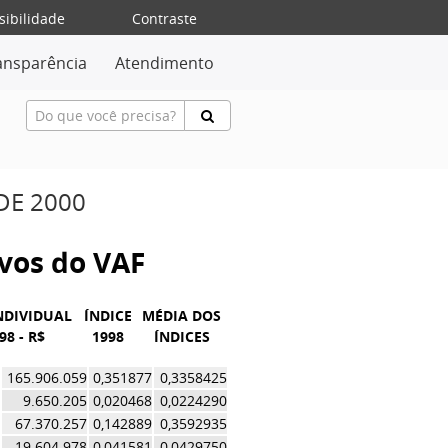
sibilidade
Contraste
ansparência
Atendimento
DE 2000
ivos do VAF
NDIVIDUAL
ÍNDICE
MÉDIA DOS
98 - R$
1998
ÍNDICES
165.906.059
0,351877
0,3358425
9.650.205
0,020468
0,0224290
67.370.257
0,142889
0,3592935
19.604.978
0,041581
0,0429750