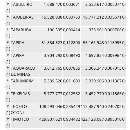
*
TABULEIRO
1.688.470
0,003671
2.533.617
0,005374
0,0
(1)
*
TAIOBEIRAS
15.528.938
0,033763
16.771.212
0,035571
0,0
(1)
*
TAPARUBA
190.595
0,000414
333.961
0,000708
0,0
(1)
*
TAPIRA
51.884.323
0,112806
55.161.948
0,116995
0,1
(1)
*
TAPIRAI
3.904.792
0,008490
4.697.834
0,009964
0,0
(1)
*
TAQUARACU
3.612.765
0,007855
3.306.347
0,007013
0,0
(1)
DE MINAS
*
TARUMIRIM
5.339.526
0,011609
5.330.906
0,011307
0,0
(1)
*
TEIXEIRAS
5.777.777
0,012562
5.452.779
0,011565
0,0
(1)
*
TEOFILO
108.293.046
0,235449
113.487.940
0,240702
0,2
(1)
OTONI
*
TIMOTEO
429.807.621
0,934482
422.128.087
0,895310
0,9
(1)