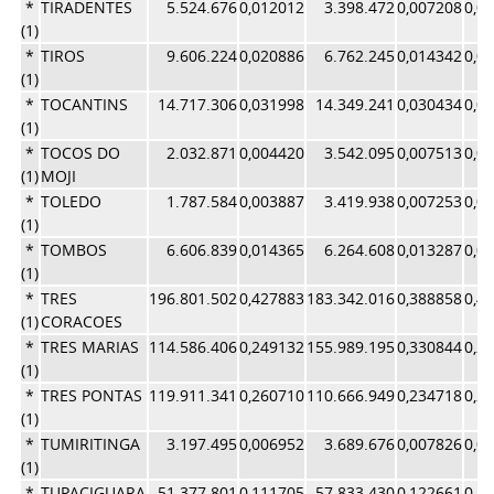
*
TIRADENTES
5.524.676
0,012012
3.398.472
0,007208
0,0
(1)
*
TIROS
9.606.224
0,020886
6.762.245
0,014342
0,0
(1)
*
TOCANTINS
14.717.306
0,031998
14.349.241
0,030434
0,0
(1)
*
TOCOS DO
2.032.871
0,004420
3.542.095
0,007513
0,0
(1)
MOJI
*
TOLEDO
1.787.584
0,003887
3.419.938
0,007253
0,0
(1)
*
TOMBOS
6.606.839
0,014365
6.264.608
0,013287
0,0
(1)
*
TRES
196.801.502
0,427883
183.342.016
0,388858
0,4
(1)
CORACOES
*
TRES MARIAS
114.586.406
0,249132
155.989.195
0,330844
0,2
(1)
*
TRES PONTAS
119.911.341
0,260710
110.666.949
0,234718
0,2
(1)
*
TUMIRITINGA
3.197.495
0,006952
3.689.676
0,007826
0,0
(1)
*
TUPACIGUARA
51.377.801
0,111705
57.833.430
0,122661
0,1