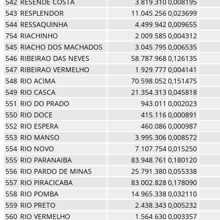
542
RESENDE COSTA
3.819.310
0,008195
543
RESPLENDOR
11.045.256
0,023699
544
RESSAQUINHA
4.499.942
0,009655
754
RIACHINHO
2.009.585
0,004312
545
RIACHO DOS MACHADOS
3.045.795
0,006535
546
RIBEIRAO DAS NEVES
58.787.968
0,126135
547
RIBEIRAO VERMELHO
1.929.777
0,004141
548
RIO ACIMA
70.598.052
0,151475
549
RIO CASCA
21.354.313
0,045818
551
RIO DO PRADO
943.011
0,002023
550
RIO DOCE
415.116
0,000891
552
RIO ESPERA
460.086
0,000987
553
RIO MANSO
3.995.306
0,008572
554
RIO NOVO
7.107.754
0,015250
555
RIO PARANAIBA
83.948.761
0,180120
556
RIO PARDO DE MINAS
25.791.380
0,055338
557
RIO PIRACICABA
83.002.828
0,178090
558
RIO POMBA
14.965.338
0,032110
559
RIO PRETO
2.438.343
0,005232
560
RIO VERMELHO
1.564.630
0,003357