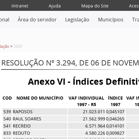
Intranet
Ajuda
Mapa do Site
Aces
ional
Área do servidor
Legislação
Municípios
Tr
lação
>
2000
RESOLUÇÃO Nº 3.294, DE 06 DE NOVE
Anexo VI - Índices Definit
COD
NOME DO MUNICÍPIO
VAF INDIVIDUAL
ÍNDICE
VAF 
1997 - R$
1997
19
539
RAPOSOS
21.023.011
0,045107
540
RAUL SOARES
21.562.999
0,046265
541
RECREIO
6.571.964
0,014101
833
REDUTO
4.580.226
0,009827