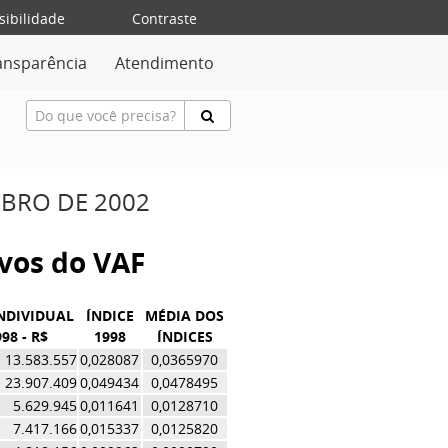
sibilidade
Contraste
ansparência
Atendimento
MBRO DE 2002
ivos do VAF
INDIVIDUAL
ÍNDICE
MÉDIA DOS
98 - R$
1998
ÍNDICES
13.583.557
0,028087
0,0365970
23.907.409
0,049434
0,0478495
5.629.945
0,011641
0,0128710
7.417.166
0,015337
0,0125820