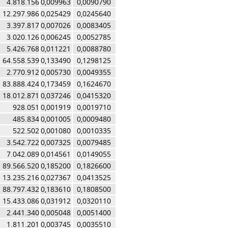
4.818.156
0,009963
0,0090790
12.297.986
0,025429
0,0245640
3.397.817
0,007026
0,0083405
3.020.126
0,006245
0,0052785
5.426.768
0,011221
0,0088780
64.558.539
0,133490
0,1298125
2.770.912
0,005730
0,0049355
83.888.424
0,173459
0,1624670
18.012.871
0,037246
0,0415320
928.051
0,001919
0,0019710
485.834
0,001005
0,0009480
522.502
0,001080
0,0010335
3.542.722
0,007325
0,0079485
7.042.089
0,014561
0,0149055
89.566.520
0,185200
0,1826600
13.235.216
0,027367
0,0413525
88.797.432
0,183610
0,1808500
15.433.086
0,031912
0,0320110
2.441.340
0,005048
0,0051400
1.811.201
0,003745
0,0035510