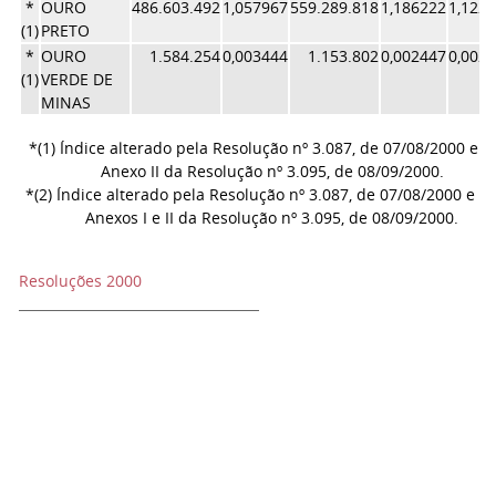
*
OURO
486.603.492
1,057967
559.289.818
1,186222
1,122
(1)
PRETO
*
OURO
1.584.254
0,003444
1.153.802
0,002447
0,002
(1)
VERDE DE
MINAS
*(1) Índice alterado pela Resolução nº 3.087, de 07/08/2000 e p
Anexo II da Resolução nº 3.095, de 08/09/2000.
*(2) Índice alterado pela Resolução nº 3.087, de 07/08/2000 e p
Anexos I e II da Resolução nº 3.095, de 08/09/2000.
Resoluções 2000