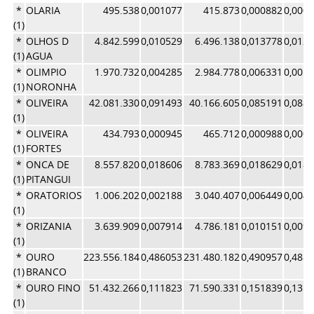
*
OLARIA
495.538
0,001077
415.873
0,000882
0,000
(1)
*
OLHOS D
4.842.599
0,010529
6.496.138
0,013778
0,012
(1)
AGUA
*
OLIMPIO
1.970.732
0,004285
2.984.778
0,006331
0,005
(1)
NORONHA
*
OLIVEIRA
42.081.330
0,091493
40.166.605
0,085191
0,088
(1)
*
OLIVEIRA
434.793
0,000945
465.712
0,000988
0,000
(1)
FORTES
*
ONCA DE
8.557.820
0,018606
8.783.369
0,018629
0,018
(1)
PITANGUI
*
ORATORIOS
1.006.202
0,002188
3.040.407
0,006449
0,004
(1)
*
ORIZANIA
3.639.909
0,007914
4.786.181
0,010151
0,009
(1)
*
OURO
223.556.184
0,486053
231.480.182
0,490957
0,488
(1)
BRANCO
*
OURO FINO
51.432.266
0,111823
71.590.331
0,151839
0,131
(1)