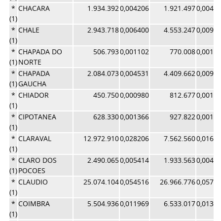
*
CHACARA
1.934.392
0,004206
1.921.497
0,0040
(1)
*
CHALE
2.943.718
0,006400
4.553.247
0,0096
(1)
*
CHAPADA DO
506.793
0,001102
770.008
0,0016
(1)
NORTE
*
CHAPADA
2.084.073
0,004531
4.409.662
0,0093
(1)
GAUCHA
*
CHIADOR
450.750
0,000980
812.677
0,0017
(1)
*
CIPOTANEA
628.330
0,001366
927.822
0,0019
(1)
*
CLARAVAL
12.972.910
0,028206
7.562.560
0,0160
(1)
*
CLARO DOS
2.490.065
0,005414
1.933.563
0,0041
(1)
POCOES
*
CLAUDIO
25.074.104
0,054516
26.966.776
0,0571
(1)
*
COIMBRA
5.504.936
0,011969
6.533.017
0,0138
(1)