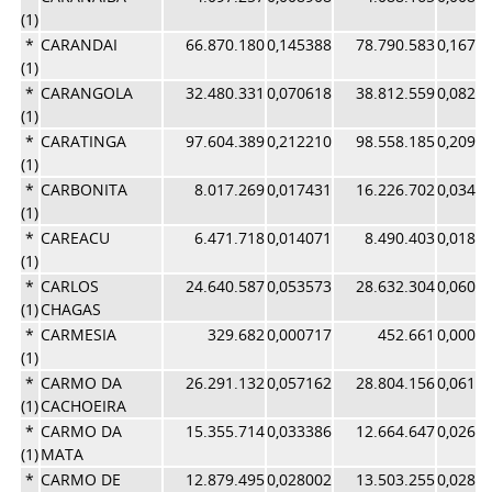
(1)
*
CARANDAI
66.870.180
0,145388
78.790.583
0,1671
(1)
*
CARANGOLA
32.480.331
0,070618
38.812.559
0,0823
(1)
*
CARATINGA
97.604.389
0,212210
98.558.185
0,2090
(1)
*
CARBONITA
8.017.269
0,017431
16.226.702
0,0344
(1)
*
CAREACU
6.471.718
0,014071
8.490.403
0,0180
(1)
*
CARLOS
24.640.587
0,053573
28.632.304
0,0607
(1)
CHAGAS
*
CARMESIA
329.682
0,000717
452.661
0,0009
(1)
*
CARMO DA
26.291.132
0,057162
28.804.156
0,0610
(1)
CACHOEIRA
*
CARMO DA
15.355.714
0,033386
12.664.647
0,0268
(1)
MATA
*
CARMO DE
12.879.495
0,028002
13.503.255
0,0286