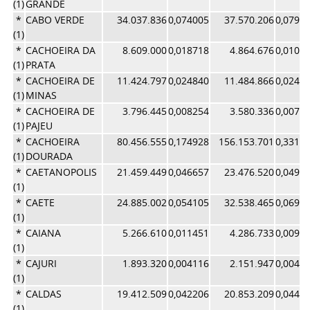
(1)
GRANDE
*
CABO VERDE
34.037.836
0,074005
37.570.206
0,0796
(1)
*
CACHOEIRA DA
8.609.000
0,018718
4.864.676
0,0103
(1)
PRATA
*
CACHOEIRA DE
11.424.797
0,024840
11.484.866
0,0243
(1)
MINAS
*
CACHOEIRA DE
3.796.445
0,008254
3.580.336
0,0075
(1)
PAJEU
*
CACHOEIRA
80.456.555
0,174928
156.153.701
0,3311
(1)
DOURADA
*
CAETANOPOLIS
21.459.449
0,046657
23.476.520
0,0497
(1)
*
CAETE
24.885.002
0,054105
32.538.465
0,0690
(1)
*
CAIANA
5.266.610
0,011451
4.286.733
0,0090
(1)
*
CAJURI
1.893.320
0,004116
2.151.947
0,0045
(1)
*
CALDAS
19.412.509
0,042206
20.853.209
0,0442
(1)