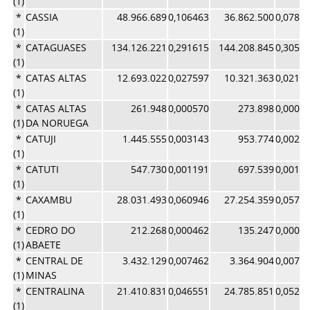
(1)
*
CASSIA
48.966.689
0,106463
36.862.500
0,0781
(1)
*
CATAGUASES
134.126.221
0,291615
144.208.845
0,3058
(1)
*
CATAS ALTAS
12.693.022
0,027597
10.321.363
0,0218
(1)
*
CATAS ALTAS
261.948
0,000570
273.898
0,0005
(1)
DA NORUEGA
*
CATUJI
1.445.555
0,003143
953.774
0,0020
(1)
*
CATUTI
547.730
0,001191
697.539
0,0014
(1)
*
CAXAMBU
28.031.493
0,060946
27.254.359
0,0578
(1)
*
CEDRO DO
212.268
0,000462
135.247
0,0002
(1)
ABAETE
*
CENTRAL DE
3.432.129
0,007462
3.364.904
0,0071
(1)
MINAS
*
CENTRALINA
21.410.831
0,046551
24.785.851
0,0525
(1)