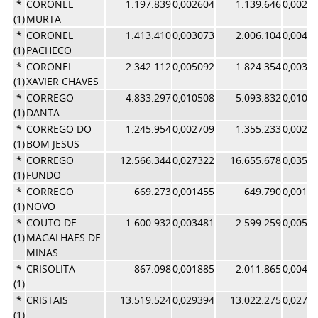
*
CORONEL
1.197.839
0,002604
1.139.646
0,0024
(1)
MURTA
*
CORONEL
1.413.410
0,003073
2.006.104
0,0042
(1)
PACHECO
*
CORONEL
2.342.112
0,005092
1.824.354
0,0038
(1)
XAVIER CHAVES
*
CORREGO
4.833.297
0,010508
5.093.832
0,0108
(1)
DANTA
*
CORREGO DO
1.245.954
0,002709
1.355.233
0,0028
(1)
BOM JESUS
*
CORREGO
12.566.344
0,027322
16.655.678
0,0353
(1)
FUNDO
*
CORREGO
669.273
0,001455
649.790
0,0013
(1)
NOVO
*
COUTO DE
1.600.932
0,003481
2.599.259
0,0055
(1)
MAGALHAES DE
MINAS
*
CRISOLITA
867.098
0,001885
2.011.865
0,0042
(1)
*
CRISTAIS
13.519.524
0,029394
13.022.275
0,0276
(1)