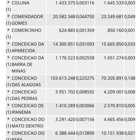
*
COLUNA
1.433.375
0,003116
1.645.533
0,0034
(1)
*
COMENDADOR
20.582.348
0,044750
23.249.681
0,0493
(1)
GOMES
*
COMERCINHO
624.885
0,001359
850.160
0,0018
(1)
*
CONCEICAO DA
14.300.851
0,031093
15.665.850
0,0332
(1)
APARECIDA
*
CONCEICAO DA
1.176.522
0,002558
1.651.274
0,0035
(1)
BARRA DE
MINAS
*
CONCEICAO
103.613.248
0,225275
70.205.891
0,1489
(1)
DAS ALAGOAS
*
CONCEICAO
3.951.702
0,008592
4.209.001
0,0089
(1)
DAS PEDRAS
*
CONCEICAO DE
1.410.289
0,003066
2.570.810
0,0054
(1)
IPANEMA
*
CONCEICAO DO
3.291.420
0,007156
4.665.456
0,0098
(1)
MATO DENTRO
*
CONCEICAO DO
6.388.444
0,013890
10.151.938
0,0215
(1)
PARA