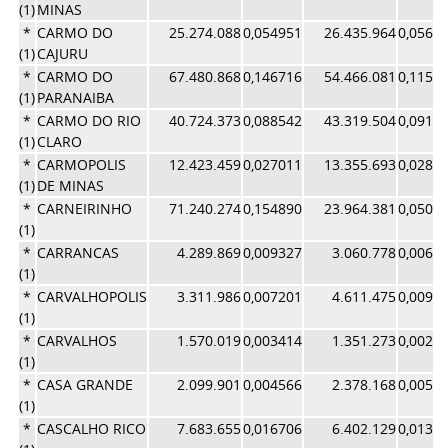
(1)
MINAS
*
CARMO DO
25.274.088
0,054951
26.435.964
0,0560
(1)
CAJURU
*
CARMO DO
67.480.868
0,146716
54.466.081
0,1155
(1)
PARANAIBA
*
CARMO DO RIO
40.724.373
0,088542
43.319.504
0,0918
(1)
CLARO
*
CARMOPOLIS
12.423.459
0,027011
13.355.693
0,0283
(1)
DE MINAS
*
CARNEIRINHO
71.240.274
0,154890
23.964.381
0,0508
(1)
*
CARRANCAS
4.289.869
0,009327
3.060.778
0,0064
(1)
*
CARVALHOPOLIS
3.311.986
0,007201
4.611.475
0,0097
(1)
*
CARVALHOS
1.570.019
0,003414
1.351.273
0,0028
(1)
*
CASA GRANDE
2.099.901
0,004566
2.378.168
0,0050
(1)
*
CASCALHO RICO
7.683.655
0,016706
6.402.129
0,0135