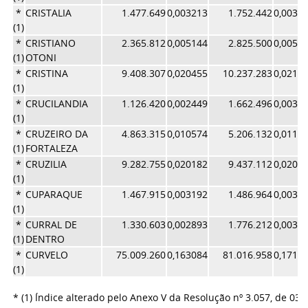
*
CRISTALIA
1.477.649
0,003213
1.752.442
0,0037
(1)
*
CRISTIANO
2.365.812
0,005144
2.825.500
0,0059
(1)
OTONI
*
CRISTINA
9.408.307
0,020455
10.237.283
0,0217
(1)
*
CRUCILANDIA
1.126.420
0,002449
1.662.496
0,0035
(1)
*
CRUZEIRO DA
4.863.315
0,010574
5.206.132
0,0110
(1)
FORTALEZA
*
CRUZILIA
9.282.755
0,020182
9.437.112
0,0200
(1)
*
CUPARAQUE
1.467.915
0,003192
1.486.964
0,0031
(1)
*
CURRAL DE
1.330.603
0,002893
1.776.212
0,0037
(1)
DENTRO
*
CURVELO
75.009.260
0,163084
81.016.958
0,1718
(1)
* (1) Índice alterado pelo Anexo V da Resolução nº 3.057, de 03/