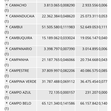
*
CAMACHO
3.813.065
0,008290
2.933.556
0,0062
(1)
*
CAMANDUCAIA
22.362.384
0,048620
25.073.311
0,0531
(1)
*
CAMBUI
51.505.580
0,111983
52.649.053
0,1116
(1)
*
CAMBUQUIRA
15.189.062
0,033024
19.056.147
0,0404
(1)
*
CAMPANARIO
3.398.797
0,007390
3.014.895
0,0063
(1)
*
CAMPANHA
21.187.765
0,046066
20.734.668
0,0439
(1)
*
CAMPESTRE
37.809.997
0,082206
40.086.575
0,0850
(1)
*
CAMPINA VERDE
31.787.488
0,069112
36.475.454
0,0773
(1)
*
CAMPO AZUL
72.135
0,000157
231.207
0,0004
(1)
*
CAMPO BELO
65.121.340
0,141586
66.157.842
0,1403
(1)