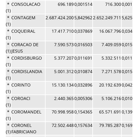
*
CONSOLACAO
696.189
0,001514
716.300
0,0015
(1)
*
CONTAGEM
2.687.424.200
5,842962
2.652.249.711
5,6252
(1)
*
COQUEIRAL
17.417.710
0,037869
16.067.796
0,0340
(1)
*
CORACAO DE
7.590.573
0,016503
7.409.059
0,0157
(1)
JESUS
*
CORDISBURGO
5.377.207
0,011691
5.332.511
0,0113
(1)
*
CORDISLANDIA
5.001.312
0,010874
7.271.578
0,0154
(1)
*
CORINTO
15.130.134
0,032896
20.192.639
0,0428
(1)
*
COROACI
2.440.365
0,005306
5.106.216
0,0108
(1)
*
COROMANDEL
70.998.958
0,154365
65.571.691
0,1390
(1)
*
CORONEL
72.502.448
0,157634
79.785.287
0,1692
(1)
FABRICIANO