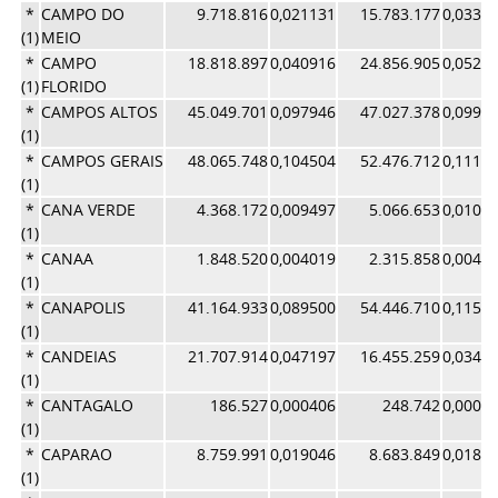
*
CAMPO DO
9.718.816
0,021131
15.783.177
0,0334
(1)
MEIO
*
CAMPO
18.818.897
0,040916
24.856.905
0,0527
(1)
FLORIDO
*
CAMPOS ALTOS
45.049.701
0,097946
47.027.378
0,0997
(1)
*
CAMPOS GERAIS
48.065.748
0,104504
52.476.712
0,1113
(1)
*
CANA VERDE
4.368.172
0,009497
5.066.653
0,0107
(1)
*
CANAA
1.848.520
0,004019
2.315.858
0,0049
(1)
*
CANAPOLIS
41.164.933
0,089500
54.446.710
0,1154
(1)
*
CANDEIAS
21.707.914
0,047197
16.455.259
0,0349
(1)
*
CANTAGALO
186.527
0,000406
248.742
0,0005
(1)
*
CAPARAO
8.759.991
0,019046
8.683.849
0,0184
(1)