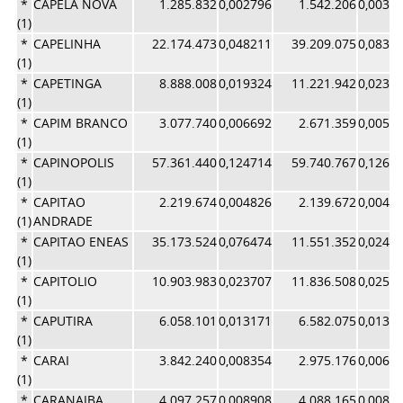
*
CAPELA NOVA
1.285.832
0,002796
1.542.206
0,0032
(1)
*
CAPELINHA
22.174.473
0,048211
39.209.075
0,0831
(1)
*
CAPETINGA
8.888.008
0,019324
11.221.942
0,0238
(1)
*
CAPIM BRANCO
3.077.740
0,006692
2.671.359
0,0056
(1)
*
CAPINOPOLIS
57.361.440
0,124714
59.740.767
0,1267
(1)
*
CAPITAO
2.219.674
0,004826
2.139.672
0,0045
(1)
ANDRADE
*
CAPITAO ENEAS
35.173.524
0,076474
11.551.352
0,0245
(1)
*
CAPITOLIO
10.903.983
0,023707
11.836.508
0,0251
(1)
*
CAPUTIRA
6.058.101
0,013171
6.582.075
0,0139
(1)
*
CARAI
3.842.240
0,008354
2.975.176
0,0063
(1)
*
CARANAIBA
4.097.257
0,008908
4.088.165
0,0086