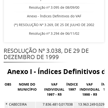
Resolução nº 3.095 de 08/09/00
Anexo - Índices Definitivos do VAF
(*) RESOLUÇÃO Nº 3.269, DE 25 DE JULHO DE 2002
Resolução nº 3.294 de 06/11/02
RESOLUÇÃO Nº 3.038, DE 29 DE
DEZEMBRO DE 1999
Anexo I - Índices Definitivos d
OBS
NOME DO
VAF
ÍNDICE
VAF
ÍND
MUNICÍPIO
INDIVIDUAL
1997
INDIVIDUAL
19
1997 - R$
1998 - R$
*
CABECEIRA
7.836.481
0,017038
13.963.249
0,0296