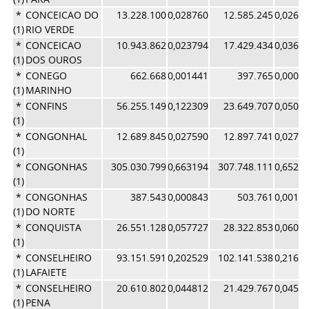
*
CONCEICAO DO
13.228.100
0,028760
12.585.245
0,0266
(1)
RIO VERDE
*
CONCEICAO
10.943.862
0,023794
17.429.434
0,0369
(1)
DOS OUROS
*
CONEGO
662.668
0,001441
397.765
0,0008
(1)
MARINHO
*
CONFINS
56.255.149
0,122309
23.649.707
0,0501
(1)
*
CONGONHAL
12.689.845
0,027590
12.897.741
0,0273
(1)
*
CONGONHAS
305.030.799
0,663194
307.748.111
0,6527
(1)
*
CONGONHAS
387.543
0,000843
503.761
0,0010
(1)
DO NORTE
*
CONQUISTA
26.551.128
0,057727
28.322.853
0,0600
(1)
*
CONSELHEIRO
93.151.591
0,202529
102.141.538
0,2166
(1)
LAFAIETE
*
CONSELHEIRO
20.610.802
0,044812
21.429.767
0,0454
(1)
PENA