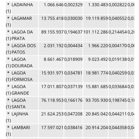
*
LADAINHA
1.066.646
0,002329
1.330.483
0,002822
0,00
(1)
*
LAGAMAR
13.755.418
0,030030
19.119.859
0,040552
0,03
(1)
*
LAGOA DA
89.155.937
0,194637
101.112.286
0,214454
0,20
(1)
PRATA
*
LAGOA DOS
2.031.192
0,004434
1.966.220
0,004170
0,00
(1)
PATOS
*
LAGOA
8.661.467
0,018909
9.023.492
0,019138
0,01
(1)
DOURADA
*
LAGOA
15.931.971
0,034781
18.981.774
0,040259
0,03
(1)
FORMOSA
*
LAGOA
17.011.807
0,037139
15.881.685
0,033684
0,03
(1)
GRANDE
*
LAGOA
76.118.953
0,166176
93.705.930
0,198745
0,18
(1)
SANTA
*
LAJINHA
21.624.253
0,047208
20.845.042
0,044211
0,04
(1)
*
LAMBARI
17.597.021
0,038416
20.914.204
0,044358
0,04
(1)