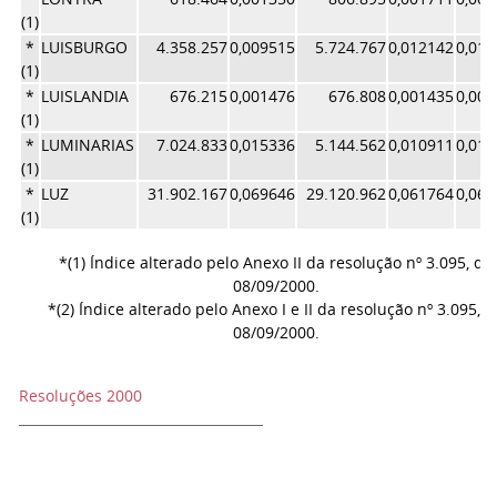
(1)
*
LUISBURGO
4.358.257
0,009515
5.724.767
0,012142
0,01
(1)
*
LUISLANDIA
676.215
0,001476
676.808
0,001435
0,00
(1)
*
LUMINARIAS
7.024.833
0,015336
5.144.562
0,010911
0,01
(1)
*
LUZ
31.902.167
0,069646
29.120.962
0,061764
0,06
(1)
*(1) Índice alterado pelo Anexo II da resolução nº 3.095, de
08/09/2000.
*(2) Índice alterado pelo Anexo I e II da resolução nº 3.095, d
08/09/2000.
Resoluções 2000