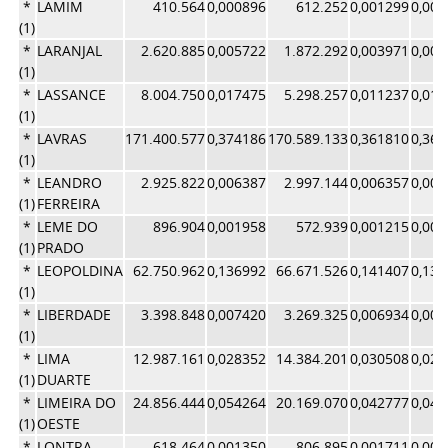
*
LAMIM
410.564
0,000896
612.252
0,001299
0,00
(1)
*
LARANJAL
2.620.885
0,005722
1.872.292
0,003971
0,00
(1)
*
LASSANCE
8.004.750
0,017475
5.298.257
0,011237
0,01
(1)
*
LAVRAS
171.400.577
0,374186
170.589.133
0,361810
0,36
(1)
*
LEANDRO
2.925.822
0,006387
2.997.144
0,006357
0,00
(1)
FERREIRA
*
LEME DO
896.904
0,001958
572.939
0,001215
0,00
(1)
PRADO
*
LEOPOLDINA
62.750.962
0,136992
66.671.526
0,141407
0,13
(1)
*
LIBERDADE
3.398.848
0,007420
3.269.325
0,006934
0,00
(1)
*
LIMA
12.987.161
0,028352
14.384.201
0,030508
0,02
(1)
DUARTE
*
LIMEIRA DO
24.856.444
0,054264
20.169.070
0,042777
0,04
(1)
OESTE
*
LONTRA
618.464
0,001350
806.895
0,001711
0,00