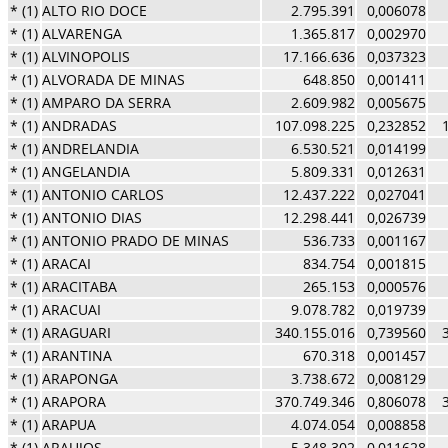
* (1)
ALTO RIO DOCE
2.795.391
0,006078
* (1)
ALVARENGA
1.365.817
0,002970
* (1)
ALVINOPOLIS
17.166.636
0,037323
* (1)
ALVORADA DE MINAS
648.850
0,001411
* (1)
AMPARO DA SERRA
2.609.982
0,005675
* (1)
ANDRADAS
107.098.225
0,232852
* (1)
ANDRELANDIA
6.530.521
0,014199
* (1)
ANGELANDIA
5.809.331
0,012631
* (1)
ANTONIO CARLOS
12.437.222
0,027041
* (1)
ANTONIO DIAS
12.298.441
0,026739
* (1)
ANTONIO PRADO DE MINAS
536.733
0,001167
* (1)
ARACAI
834.754
0,001815
* (1)
ARACITABA
265.153
0,000576
* (1)
ARACUAI
9.078.782
0,019739
* (1)
ARAGUARI
340.155.016
0,739560
* (1)
ARANTINA
670.318
0,001457
* (1)
ARAPONGA
3.738.672
0,008129
* (1)
ARAPORA
370.749.346
0,806078
* (1)
ARAPUA
4.074.054
0,008858
* (1)
ARAUJOS
5.348.302
0,011628