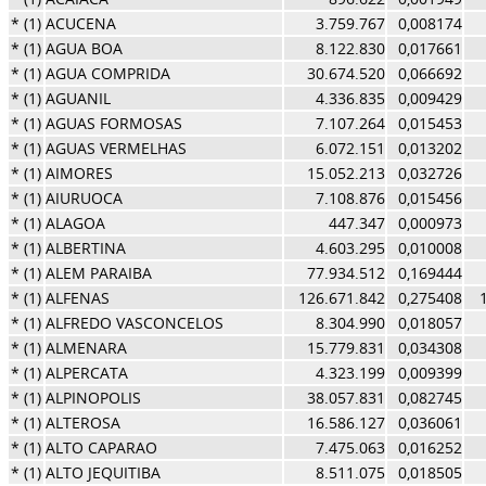
* (1)
ACUCENA
3.759.767
0,008174
* (1)
AGUA BOA
8.122.830
0,017661
* (1)
AGUA COMPRIDA
30.674.520
0,066692
* (1)
AGUANIL
4.336.835
0,009429
* (1)
AGUAS FORMOSAS
7.107.264
0,015453
* (1)
AGUAS VERMELHAS
6.072.151
0,013202
* (1)
AIMORES
15.052.213
0,032726
* (1)
AIURUOCA
7.108.876
0,015456
* (1)
ALAGOA
447.347
0,000973
* (1)
ALBERTINA
4.603.295
0,010008
* (1)
ALEM PARAIBA
77.934.512
0,169444
* (1)
ALFENAS
126.671.842
0,275408
* (1)
ALFREDO VASCONCELOS
8.304.990
0,018057
* (1)
ALMENARA
15.779.831
0,034308
* (1)
ALPERCATA
4.323.199
0,009399
* (1)
ALPINOPOLIS
38.057.831
0,082745
* (1)
ALTEROSA
16.586.127
0,036061
* (1)
ALTO CAPARAO
7.475.063
0,016252
* (1)
ALTO JEQUITIBA
8.511.075
0,018505