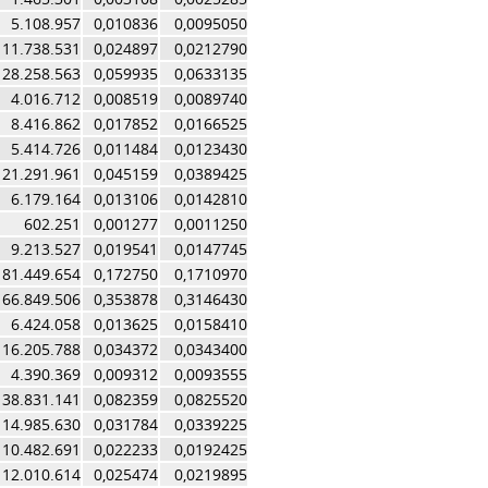
5.108.957
0,010836
0,0095050
11.738.531
0,024897
0,0212790
28.258.563
0,059935
0,0633135
4.016.712
0,008519
0,0089740
8.416.862
0,017852
0,0166525
5.414.726
0,011484
0,0123430
21.291.961
0,045159
0,0389425
6.179.164
0,013106
0,0142810
602.251
0,001277
0,0011250
9.213.527
0,019541
0,0147745
81.449.654
0,172750
0,1710970
166.849.506
0,353878
0,3146430
6.424.058
0,013625
0,0158410
16.205.788
0,034372
0,0343400
4.390.369
0,009312
0,0093555
38.831.141
0,082359
0,0825520
14.985.630
0,031784
0,0339225
10.482.691
0,022233
0,0192425
12.010.614
0,025474
0,0219895