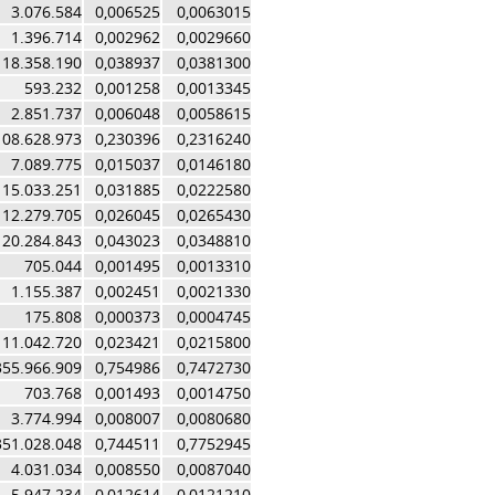
3.076.584
0,006525
0,0063015
1.396.714
0,002962
0,0029660
18.358.190
0,038937
0,0381300
593.232
0,001258
0,0013345
2.851.737
0,006048
0,0058615
108.628.973
0,230396
0,2316240
7.089.775
0,015037
0,0146180
15.033.251
0,031885
0,0222580
12.279.705
0,026045
0,0265430
20.284.843
0,043023
0,0348810
705.044
0,001495
0,0013310
1.155.387
0,002451
0,0021330
175.808
0,000373
0,0004745
11.042.720
0,023421
0,0215800
355.966.909
0,754986
0,7472730
703.768
0,001493
0,0014750
3.774.994
0,008007
0,0080680
351.028.048
0,744511
0,7752945
4.031.034
0,008550
0,0087040
5.947.234
0,012614
0,0121210