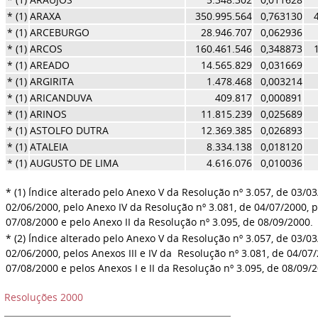
* (1)
ARAXA
350.995.564
0,763130
* (1)
ARCEBURGO
28.946.707
0,062936
* (1)
ARCOS
160.461.546
0,348873
* (1)
AREADO
14.565.829
0,031669
* (1)
ARGIRITA
1.478.468
0,003214
* (1)
ARICANDUVA
409.817
0,000891
* (1)
ARINOS
11.815.239
0,025689
* (1)
ASTOLFO DUTRA
12.369.385
0,026893
* (1)
ATALEIA
8.334.138
0,018120
* (1)
AUGUSTO DE LIMA
4.616.076
0,010036
* (1) Índice alterado pelo Anexo V da Resolução nº 3.057, de 03/03
02/06/2000, pelo Anexo IV da Resolução nº 3.081, de 04/07/2000, p
07/08/2000 e pelo Anexo II da Resolução nº 3.095, de 08/09/2000
* (2) Índice alterado pelo Anexo V da Resolução nº 3.057, de 03/03
02/06/2000, pelos Anexos III e IV da Resolução nº 3.081, de 04/07/
07/08/2000 e pelos Anexos I e II da Resolução nº 3.095, de 08/09/
Resoluções 2000