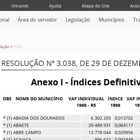
Intranet
Ajuda
Mapa do Site
Aces
ional
Área do servidor
Legislação
Municípios
Tr
lação
>
2000
RESOLUÇÃO Nº 3.038, DE 29 DE DEZE
Anexo I - Índices Definit
OBS
NOME DO MUNICÍPIO
VAF INDIVIDUAL
ÍNDICE
VAF I
1998 - R$
1998
19
* (1)
ABADIA DOS DOURADOS
6.302.293
0,013702
* (1)
ABAETE
29.489.931
0,064117
* (1)
ABRE CAMPO
13.778.044
0,029956
* (1)
ACAIACA
896.622
0,001949