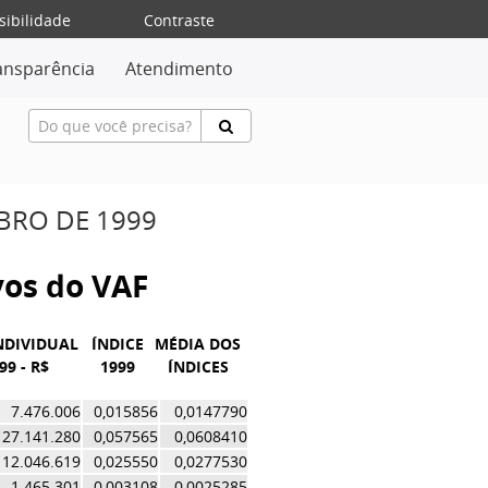
sibilidade
Contraste
ansparência
Atendimento
MBRO DE 1999
ivos do VAF
NDIVIDUAL
ÍNDICE
MÉDIA DOS
99 - R$
1999
ÍNDICES
7.476.006
0,015856
0,0147790
27.141.280
0,057565
0,0608410
12.046.619
0,025550
0,0277530
1.465.301
0,003108
0,0025285