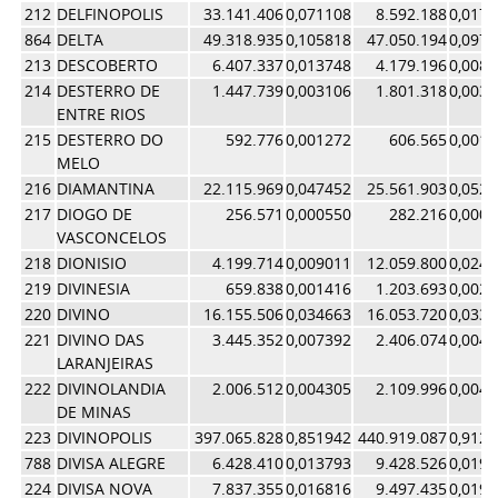
212
DELFINOPOLIS
33.141.406
0,071108
8.592.188
0,017
864
DELTA
49.318.935
0,105818
47.050.194
0,097
213
DESCOBERTO
6.407.337
0,013748
4.179.196
0,008
214
DESTERRO DE
1.447.739
0,003106
1.801.318
0,003
ENTRE RIOS
215
DESTERRO DO
592.776
0,001272
606.565
0,001
MELO
216
DIAMANTINA
22.115.969
0,047452
25.561.903
0,052
217
DIOGO DE
256.571
0,000550
282.216
0,000
VASCONCELOS
218
DIONISIO
4.199.714
0,009011
12.059.800
0,024
219
DIVINESIA
659.838
0,001416
1.203.693
0,002
220
DIVINO
16.155.506
0,034663
16.053.720
0,033
221
DIVINO DAS
3.445.352
0,007392
2.406.074
0,004
LARANJEIRAS
222
DIVINOLANDIA
2.006.512
0,004305
2.109.996
0,004
DE MINAS
223
DIVINOPOLIS
397.065.828
0,851942
440.919.087
0,912
788
DIVISA ALEGRE
6.428.410
0,013793
9.428.526
0,019
224
DIVISA NOVA
7.837.355
0,016816
9.497.435
0,019