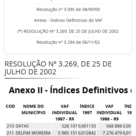
Resolução nº 3.095 de 08/09/00
Anexo - Índices Definitivos do VAF
(*) RESOLUÇÃO Nº 3.269, DE 25 DE JULHO DE 2002
Resolução nº 3.294 de 06/11/02
RESOLUÇÃO Nº 3.269, DE 25 DE
JULHO DE 2002
Anexo II - Índices Definitivos 
COD
NOME DO
VAF
ÍNDICE
VAF
ÍNDI
MUNICÍPIO
INDIVIDUAL
1997
INDIVIDUAL
199
1997 - R$
1998 - R$
210
DATAS
528.107
0,001133
568.886
0,001
211
DELFIM MOREIRA
5.985.151
0,012842
7.276.479
0,015