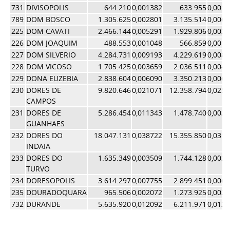
731
DIVISOPOLIS
644.210
0,001382
633.955
0,001
789
DOM BOSCO
1.305.625
0,002801
3.135.514
0,006
225
DOM CAVATI
2.466.144
0,005291
1.929.806
0,003
226
DOM JOAQUIM
488.553
0,001048
566.859
0,001
227
DOM SILVERIO
4.284.731
0,009193
4.229.619
0,008
228
DOM VICOSO
1.705.425
0,003659
2.036.511
0,004
229
DONA EUZEBIA
2.838.604
0,006090
3.350.213
0,006
230
DORES DE
9.820.646
0,021071
12.358.794
0,025
CAMPOS
231
DORES DE
5.286.454
0,011343
1.478.740
0,003
GUANHAES
232
DORES DO
18.047.131
0,038722
15.355.850
0,031
INDAIA
233
DORES DO
1.635.349
0,003509
1.744.128
0,003
TURVO
234
DORESOPOLIS
3.614.297
0,007755
2.899.451
0,006
235
DOURADOQUARA
965.506
0,002072
1.273.925
0,002
732
DURANDE
5.635.920
0,012092
6.211.971
0,012