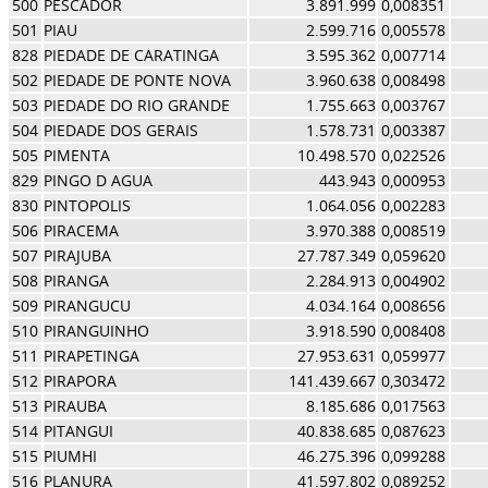
500
PESCADOR
3.891.999
0,008351
501
PIAU
2.599.716
0,005578
828
PIEDADE DE CARATINGA
3.595.362
0,007714
502
PIEDADE DE PONTE NOVA
3.960.638
0,008498
503
PIEDADE DO RIO GRANDE
1.755.663
0,003767
504
PIEDADE DOS GERAIS
1.578.731
0,003387
505
PIMENTA
10.498.570
0,022526
829
PINGO D AGUA
443.943
0,000953
830
PINTOPOLIS
1.064.056
0,002283
506
PIRACEMA
3.970.388
0,008519
507
PIRAJUBA
27.787.349
0,059620
508
PIRANGA
2.284.913
0,004902
509
PIRANGUCU
4.034.164
0,008656
510
PIRANGUINHO
3.918.590
0,008408
511
PIRAPETINGA
27.953.631
0,059977
512
PIRAPORA
141.439.667
0,303472
513
PIRAUBA
8.185.686
0,017563
514
PITANGUI
40.838.685
0,087623
515
PIUMHI
46.275.396
0,099288
516
PLANURA
41.597.802
0,089252