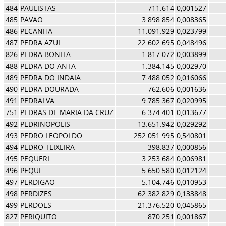
484
PAULISTAS
711.614
0,001527
485
PAVAO
3.898.854
0,008365
486
PECANHA
11.091.929
0,023799
487
PEDRA AZUL
22.602.695
0,048496
826
PEDRA BONITA
1.817.072
0,003899
488
PEDRA DO ANTA
1.384.145
0,002970
489
PEDRA DO INDAIA
7.488.052
0,016066
490
PEDRA DOURADA
762.606
0,001636
491
PEDRALVA
9.785.367
0,020995
751
PEDRAS DE MARIA DA CRUZ
6.374.401
0,013677
492
PEDRINOPOLIS
13.651.942
0,029292
493
PEDRO LEOPOLDO
252.051.995
0,540801
494
PEDRO TEIXEIRA
398.837
0,000856
495
PEQUERI
3.253.684
0,006981
496
PEQUI
5.650.580
0,012124
497
PERDIGAO
5.104.746
0,010953
498
PERDIZES
62.382.829
0,133848
499
PERDOES
21.376.520
0,045865
827
PERIQUITO
870.251
0,001867