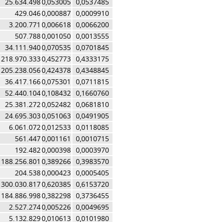
25.634.498
0,053005
0,0537485
429.046
0,000887
0,0009910
3.200.771
0,006618
0,0066200
507.788
0,001050
0,0013555
34.111.940
0,070535
0,0701845
218.970.333
0,452773
0,4333175
205.238.056
0,424378
0,4348845
36.417.166
0,075301
0,0711815
52.440.104
0,108432
0,1660760
25.381.272
0,052482
0,0681810
24.695.303
0,051063
0,0491905
6.061.072
0,012533
0,0118085
561.447
0,001161
0,0010715
192.482
0,000398
0,0003970
188.256.801
0,389266
0,3983570
204.538
0,000423
0,0005405
300.030.817
0,620385
0,6153720
184.886.998
0,382298
0,3736455
2.527.274
0,005226
0,0049695
5.132.829
0,010613
0,0101980