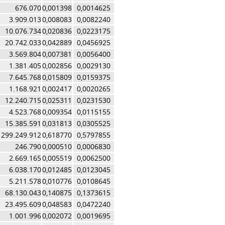
676.070
0,001398
0,0014625
3.909.013
0,008083
0,0082240
10.076.734
0,020836
0,0223175
20.742.033
0,042889
0,0456925
3.569.804
0,007381
0,0056400
1.381.405
0,002856
0,0029130
7.645.768
0,015809
0,0159375
1.168.921
0,002417
0,0020265
12.240.715
0,025311
0,0231530
4.523.768
0,009354
0,0115155
15.385.591
0,031813
0,0305525
299.249.912
0,618770
0,5797855
246.790
0,000510
0,0006830
2.669.165
0,005519
0,0062500
6.038.170
0,012485
0,0123045
5.211.578
0,010776
0,0108645
68.130.043
0,140875
0,1373615
23.495.609
0,048583
0,0472240
1.001.996
0,002072
0,0019695