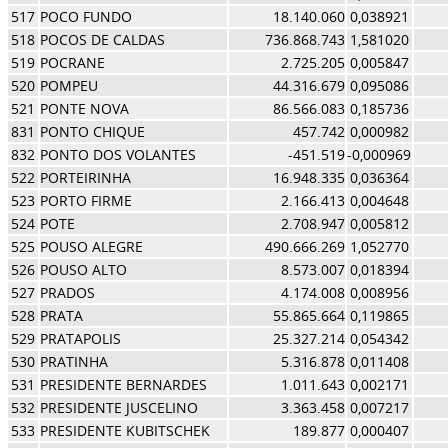
517
POCO FUNDO
18.140.060
0,038921
518
POCOS DE CALDAS
736.868.743
1,581020
519
POCRANE
2.725.205
0,005847
520
POMPEU
44.316.679
0,095086
521
PONTE NOVA
86.566.083
0,185736
831
PONTO CHIQUE
457.742
0,000982
832
PONTO DOS VOLANTES
-451.519
-0,000969
522
PORTEIRINHA
16.948.335
0,036364
523
PORTO FIRME
2.166.413
0,004648
524
POTE
2.708.947
0,005812
525
POUSO ALEGRE
490.666.269
1,052770
526
POUSO ALTO
8.573.007
0,018394
527
PRADOS
4.174.008
0,008956
528
PRATA
55.865.664
0,119865
529
PRATAPOLIS
25.327.214
0,054342
530
PRATINHA
5.316.878
0,011408
531
PRESIDENTE BERNARDES
1.011.643
0,002171
532
PRESIDENTE JUSCELINO
3.363.458
0,007217
533
PRESIDENTE KUBITSCHEK
189.877
0,000407