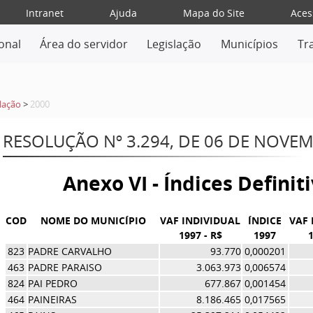
Intranet
Ajuda
Mapa do Site
Aces
ional
Área do servidor
Legislação
Municípios
Tr
lação
>
2000
RESOLUÇÃO Nº 3.294, DE 06 DE NOVE
Anexo VI - Índices Definit
COD
NOME DO MUNICÍPIO
VAF INDIVIDUAL
ÍNDICE
VAF 
1997 - R$
1997
1
823
PADRE CARVALHO
93.770
0,000201
463
PADRE PARAISO
3.063.973
0,006574
824
PAI PEDRO
677.867
0,001454
464
PAINEIRAS
8.186.465
0,017565