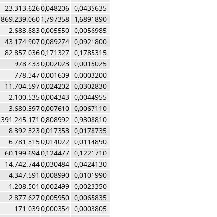
23.313.626
0,048206
0,0435635
869.239.060
1,797358
1,6891890
2.683.883
0,005550
0,0056985
43.174.907
0,089274
0,0921800
82.857.036
0,171327
0,1785315
978.433
0,002023
0,0015025
778.347
0,001609
0,0003200
11.704.597
0,024202
0,0302830
2.100.535
0,004343
0,0044955
3.680.397
0,007610
0,0067110
391.245.171
0,808992
0,9308810
8.392.323
0,017353
0,0178735
6.781.315
0,014022
0,0114890
60.199.694
0,124477
0,1221710
14.742.744
0,030484
0,0424130
4.347.591
0,008990
0,0101990
1.208.501
0,002499
0,0023350
2.877.627
0,005950
0,0065835
171.039
0,000354
0,0003805