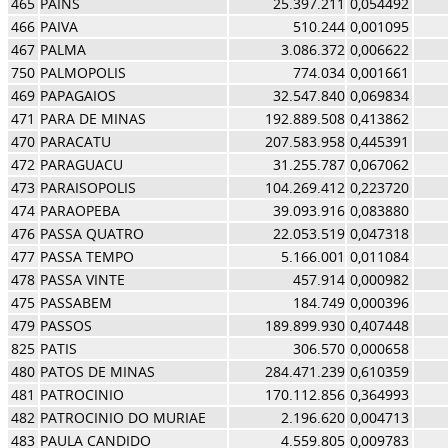
465
PAINS
25.397.211
0,054492
466
PAIVA
510.244
0,001095
467
PALMA
3.086.372
0,006622
750
PALMOPOLIS
774.034
0,001661
469
PAPAGAIOS
32.547.840
0,069834
471
PARA DE MINAS
192.889.508
0,413862
470
PARACATU
207.583.958
0,445391
472
PARAGUACU
31.255.787
0,067062
473
PARAISOPOLIS
104.269.412
0,223720
474
PARAOPEBA
39.093.916
0,083880
476
PASSA QUATRO
22.053.519
0,047318
477
PASSA TEMPO
5.166.001
0,011084
478
PASSA VINTE
457.914
0,000982
475
PASSABEM
184.749
0,000396
479
PASSOS
189.899.930
0,407448
825
PATIS
306.570
0,000658
480
PATOS DE MINAS
284.471.239
0,610359
481
PATROCINIO
170.112.856
0,364993
482
PATROCINIO DO MURIAE
2.196.620
0,004713
483
PAULA CANDIDO
4.559.805
0,009783