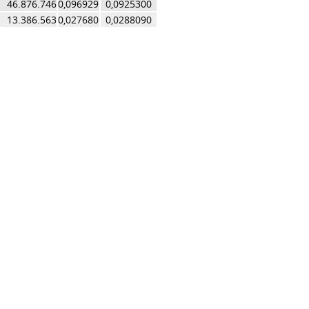
46.876.746
0,096929
0,0925300
13.386.563
0,027680
0,0288090