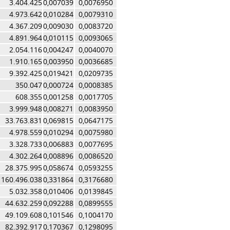
3.404.425
0,007039
0,0076950
4.973.642
0,010284
0,0079310
4.367.209
0,009030
0,0083720
4.891.964
0,010115
0,0093065
2.054.116
0,004247
0,0040070
1.910.165
0,003950
0,0036685
9.392.425
0,019421
0,0209735
350.047
0,000724
0,0008385
608.355
0,001258
0,0017705
3.999.948
0,008271
0,0083950
33.763.831
0,069815
0,0647175
4.978.559
0,010294
0,0075980
3.328.733
0,006883
0,0077695
4.302.264
0,008896
0,0086520
28.375.995
0,058674
0,0593255
160.496.038
0,331864
0,3176680
5.032.358
0,010406
0,0139845
44.632.259
0,092288
0,0899555
49.109.608
0,101546
0,1004170
82.392.917
0,170367
0,1298095