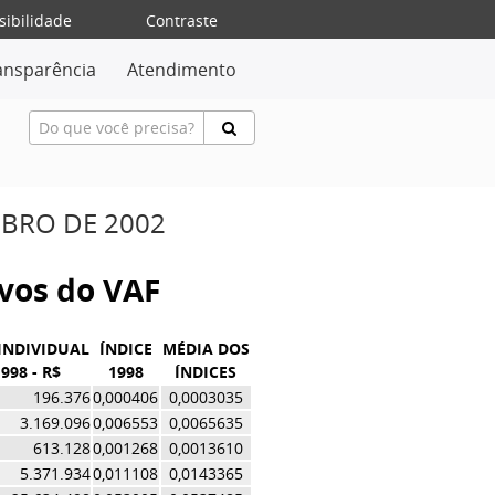
sibilidade
Contraste
ansparência
Atendimento
MBRO DE 2002
ivos do VAF
INDIVIDUAL
ÍNDICE
MÉDIA DOS
998 - R$
1998
ÍNDICES
196.376
0,000406
0,0003035
3.169.096
0,006553
0,0065635
613.128
0,001268
0,0013610
5.371.934
0,011108
0,0143365