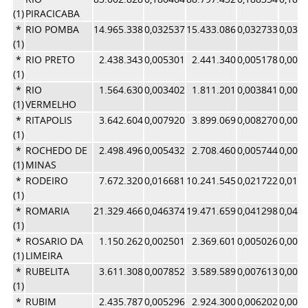
(1)
PIRACICABA
*
RIO POMBA
14.965.338
0,032537
15.433.086
0,032733
0,032
(1)
*
RIO PRETO
2.438.343
0,005301
2.441.340
0,005178
0,005
(1)
*
RIO
1.564.630
0,003402
1.811.201
0,003841
0,003
(1)
VERMELHO
*
RITAPOLIS
3.642.604
0,007920
3.899.069
0,008270
0,008
(1)
*
ROCHEDO DE
2.498.496
0,005432
2.708.460
0,005744
0,005
(1)
MINAS
*
RODEIRO
7.672.320
0,016681
10.241.545
0,021722
0,019
(1)
*
ROMARIA
21.329.466
0,046374
19.471.659
0,041298
0,043
(1)
*
ROSARIO DA
1.150.262
0,002501
2.369.601
0,005026
0,003
(1)
LIMEIRA
*
RUBELITA
3.611.308
0,007852
3.589.589
0,007613
0,007
(1)
*
RUBIM
2.435.787
0,005296
2.924.300
0,006202
0,005