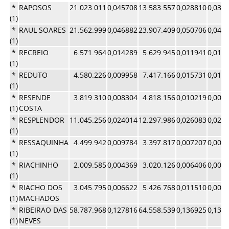
*
RAPOSOS
21.023.011
0,045708
13.583.557
0,028810
0,037
(1)
*
RAUL SOARES
21.562.999
0,046882
23.907.409
0,050706
0,048
(1)
*
RECREIO
6.571.964
0,014289
5.629.945
0,011941
0,013
(1)
*
REDUTO
4.580.226
0,009958
7.417.166
0,015731
0,012
(1)
*
RESENDE
3.819.310
0,008304
4.818.156
0,010219
0,009
(1)
COSTA
*
RESPLENDOR
11.045.256
0,024014
12.297.986
0,026083
0,025
(1)
*
RESSAQUINHA
4.499.942
0,009784
3.397.817
0,007207
0,008
(1)
*
RIACHINHO
2.009.585
0,004369
3.020.126
0,006406
0,005
(1)
*
RIACHO DOS
3.045.795
0,006622
5.426.768
0,011510
0,009
(1)
MACHADOS
*
RIBEIRAO DAS
58.787.968
0,127816
64.558.539
0,136925
0,132
(1)
NEVES