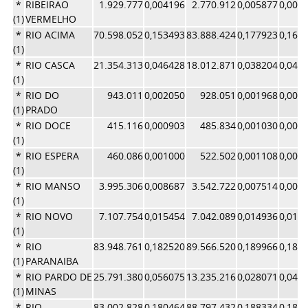
*
RIBEIRAO
1.929.777
0,004196
2.770.912
0,005877
0,005
(1)
VERMELHO
*
RIO ACIMA
70.598.052
0,153493
83.888.424
0,177923
0,165
(1)
*
RIO CASCA
21.354.313
0,046428
18.012.871
0,038204
0,042
(1)
*
RIO DO
943.011
0,002050
928.051
0,001968
0,002
(1)
PRADO
*
RIO DOCE
415.116
0,000903
485.834
0,001030
0,000
(1)
*
RIO ESPERA
460.086
0,001000
522.502
0,001108
0,001
(1)
*
RIO MANSO
3.995.306
0,008687
3.542.722
0,007514
0,008
(1)
*
RIO NOVO
7.107.754
0,015454
7.042.089
0,014936
0,015
(1)
*
RIO
83.948.761
0,182520
89.566.520
0,189966
0,186
(1)
PARANAIBA
*
RIO PARDO DE
25.791.380
0,056075
13.235.216
0,028071
0,042
(1)
MINAS
*
RIO
83.002.828
0,180464
88.797.432
0,188334
0,184