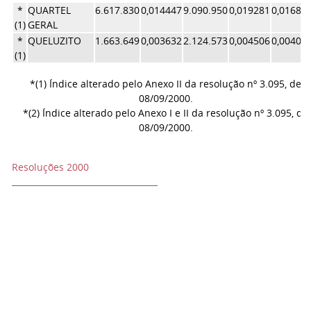
*
QUARTEL
6.617.830
0,014447
9.090.950
0,019281
0,01686
(1)
GERAL
*
QUELUZITO
1.663.649
0,003632
2.124.573
0,004506
0,00406
(1)
*(1)
Índice alterado pelo Anexo II da resolução nº 3.095, de
08/09/2000.
*(2) Índice alterado pelo Anexo I e II da resolução nº 3.095, de
08/09/2000.
Resoluções 2000