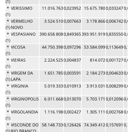
(1)
*
VERISSIMO
11.016.763
0,023952
15.675.780
0,033247
0,0
(1)
*
VERMELHO
3.524.510
0,007663
3.178.866
0,006742
0,0
(1)
NOVO
*
VESPASIANO
390.658.808
0,849365
393.951.919
0,835550
0,8
(1)
*
VICOSA
44.750.398
0,097296
53.584.099
0,113649
0,1
(1)
*
VIEIRAS
2.224.525
0,004837
814.072
0,001727
0,0
(1)
*
VIRGEM DA
1.651.785
0,003591
2.184.273
0,004633
0,0
(1)
LAPA
*
VIRGINIA
5.019.333
0,010913
3.913.031
0,008299
0,0
(1)
*
VIRGINOPOLIS
6.011.668
0,013070
5.703.171
0,012096
0,0
(1)
*
VIRGOLANDIA
1.116.198
0,002427
1.305.111
0,002768
0,0
(1)
*
VISCONDE DO
58.148.733
0,126426
74.349.412
0,157691
0,1
(1)
RIO BRANCO