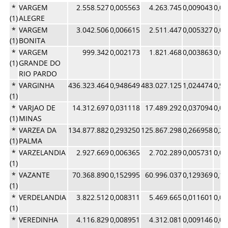
*
VARGEM
2.558.527
0,005563
4.263.745
0,009043
0,0
(1)
ALEGRE
*
VARGEM
3.042.506
0,006615
2.511.447
0,005327
0,0
(1)
BONITA
*
VARGEM
999.342
0,002173
1.821.468
0,003863
0,0
(1)
GRANDE DO
RIO PARDO
*
VARGINHA
436.323.464
0,948649
483.027.125
1,024474
0,9
(1)
*
VARJAO DE
14.312.697
0,031118
17.489.292
0,037094
0,0
(1)
MINAS
*
VARZEA DA
134.877.882
0,293250
125.867.298
0,266958
0,2
(1)
PALMA
*
VARZELANDIA
2.927.669
0,006365
2.702.289
0,005731
0,0
(1)
*
VAZANTE
70.368.890
0,152995
60.996.037
0,129369
0,1
(1)
*
VERDELANDIA
3.822.512
0,008311
5.469.665
0,011601
0,0
(1)
*
VEREDINHA
4.116.829
0,008951
4.312.081
0,009146
0,0