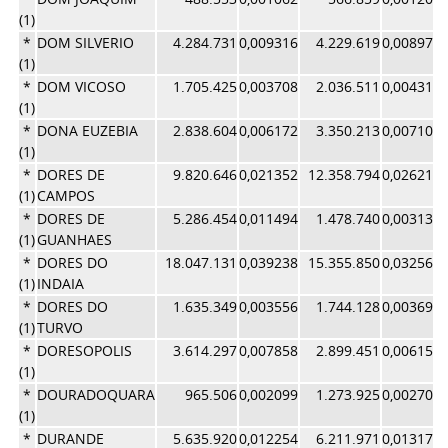
(1)
*
DOM SILVERIO
4.284.731
0,009316
4.229.619
0,008971
(1)
*
DOM VICOSO
1.705.425
0,003708
2.036.511
0,004319
(1)
*
DONA EUZEBIA
2.838.604
0,006172
3.350.213
0,007106
(1)
*
DORES DE
9.820.646
0,021352
12.358.794
0,026212
(1)
CAMPOS
*
DORES DE
5.286.454
0,011494
1.478.740
0,003136
(1)
GUANHAES
*
DORES DO
18.047.131
0,039238
15.355.850
0,032569
(1)
INDAIA
*
DORES DO
1.635.349
0,003556
1.744.128
0,003699
(1)
TURVO
*
DORESOPOLIS
3.614.297
0,007858
2.899.451
0,006150
(1)
*
DOURADOQUARA
965.506
0,002099
1.273.925
0,002702
(1)
*
DURANDE
5.635.920
0,012254
6.211.971
0,013175