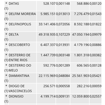
*
DATAS
528.107
0,001148
568.886
0,001207
(1)
*
DELFIM MOREIRA
5.985.151
0,013013
7.276.479
0,015433
(1)
*
DELFINOPOLIS
33.141.406
0,072056
8.592.188
0,018224
(1)
*
DELTA
49.318.935
0,107229
47.050.194
0,099791
(1)
*
DESCOBERTO
6.407.337
0,013931
4.179.196
0,008864
(1)
*
DESTERRO DE
1.447.739
0,003148
1.801.318
0,003820
(1)
ENTRE RIOS
*
DESTERRO DO
592.776
0,001289
606.565
0,001286
(1)
MELO
*
DIAMANTINA
22.115.969
0,048084
25.561.903
0,054215
(1)
*
DIOGO DE
256.571
0,000558
282.216
0,000599
(1)
VASCONCELOS
*
DIONISIO
4.199.714
0,009131
12.059.800
0,025578
(1)