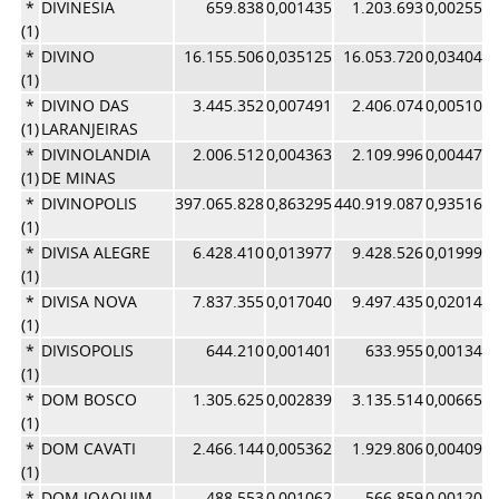
*
DIVINESIA
659.838
0,001435
1.203.693
0,002553
(1)
*
DIVINO
16.155.506
0,035125
16.053.720
0,034049
(1)
*
DIVINO DAS
3.445.352
0,007491
2.406.074
0,005103
(1)
LARANJEIRAS
*
DIVINOLANDIA
2.006.512
0,004363
2.109.996
0,004475
(1)
DE MINAS
*
DIVINOPOLIS
397.065.828
0,863295
440.919.087
0,935165
(1)
*
DIVISA ALEGRE
6.428.410
0,013977
9.428.526
0,019997
(1)
*
DIVISA NOVA
7.837.355
0,017040
9.497.435
0,020144
(1)
*
DIVISOPOLIS
644.210
0,001401
633.955
0,001345
(1)
*
DOM BOSCO
1.305.625
0,002839
3.135.514
0,006650
(1)
*
DOM CAVATI
2.466.144
0,005362
1.929.806
0,004093
(1)
*
DOM JOAQUIM
488.553
0,001062
566.859
0,001202