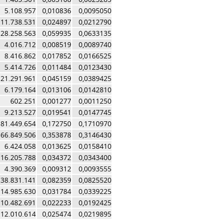
5.108.957
0,010836
0,0095050
11.738.531
0,024897
0,0212790
28.258.563
0,059935
0,0633135
4.016.712
0,008519
0,0089740
8.416.862
0,017852
0,0166525
5.414.726
0,011484
0,0123430
21.291.961
0,045159
0,0389425
6.179.164
0,013106
0,0142810
602.251
0,001277
0,0011250
9.213.527
0,019541
0,0147745
81.449.654
0,172750
0,1710970
166.849.506
0,353878
0,3146430
6.424.058
0,013625
0,0158410
16.205.788
0,034372
0,0343400
4.390.369
0,009312
0,0093555
38.831.141
0,082359
0,0825520
14.985.630
0,031784
0,0339225
10.482.691
0,022233
0,0192425
12.010.614
0,025474
0,0219895