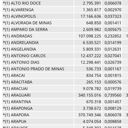
*(1)
ALTO RIO DOCE
2.795.391
0,006078
*(1)
ALVARENGA
1.365.817
0,002970
*(1)
ALVINOPOLIS
17.166.636
0,037323
*(1)
ALVORADA DE MINAS
648.850
0,001411
*(1)
AMPARO DA SERRA
2.609.982
0,005675
*(1)
ANDRADAS
107.098.225
0,232852
*(1)
ANDRELANDIA
6.530.521
0,014199
*(1)
ANGELANDIA
5.809.331
0,012631
*(1)
ANTONIO CARLOS
12.437.222
0,027041
*(1)
ANTONIO DIAS
12.298.441
0,026739
*(1)
ANTONIO PRADO DE MINAS
536.733
0,001167
*(1)
ARACAI
834.754
0,001815
*(1)
ARACITABA
265.153
0,000576
*(1)
ARACUAI
9.078.782
0,019739
*(1)
ARAGUARI
340.155.016
0,739560
*(1)
ARANTINA
670.318
0,001457
*(1)
ARAPONGA
3.738.672
0,008129
*(1)
ARAPORA
370.749.346
0,806078
*(1)
ARAPUA
4.074.054
0,008858
*(1)
ARAUJOS
5.348.302
0,011628