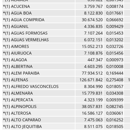
*(1)
ACUCENA
3.759.767
0,008174
*(1)
AGUA BOA
8.122.830
0,017661
*(1)
AGUA COMPRIDA
30.674.520
0,066692
*(1)
AGUANIL
4.336.835
0,009429
*(1)
AGUAS FORMOSAS
7.107.264
0,015453
*(1)
AGUAS VERMELHAS
6.072.151
0,013202
*(1)
AIMORES
15.052.213
0,032726
*(1)
AIURUOCA
7.108.876
0,015456
*(1)
ALAGOA
447.347
0,000973
*(1)
ALBERTINA
4.603.295
0,010008
*(1)
ALEM PARAIBA
77.934.512
0,169444
*(1)
ALFENAS
126.671.842
0,275408
*(1)
ALFREDO VASCONCELOS
8.304.990
0,018057
*(1)
ALMENARA
15.779.831
0,034308
*(1)
ALPERCATA
4.323.199
0,009399
*(1)
ALPINOPOLIS
38.057.831
0,082745
*(1)
ALTEROSA
16.586.127
0,036061
*(1)
ALTO CAPARAO
7.475.063
0,016252
*(1)
ALTO JEQUITIBA
8.511.075
0,018505