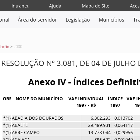
Intranet
Ajuda
Mapa do Site
Aces
ional
Área do servidor
Legislação
Municípios
Tr
lação
>
2000
RESOLUÇÃO Nº 3.081, DE 04 DE JULHO 
Anexo IV - Índices Definit
OBS
NOME DO MUNICÍPIO
VAF INDIVIDUAL
ÍNDICE
VAF I
1997 - R$
1997
19
*(1)
ABADIA DOS DOURADOS
6.302.293
0,013702
*(1)
ABAETE
29.489.931
0,064117
*(1)
ABRE CAMPO
13.778.044
0,029956
*(1)
ACAIACA
896.622
0,001949