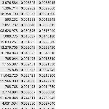
3.076.584
0,006525
0,0063015
1.396.714
0,002962
0,0029660
18.358.190
0,038937
0,0381300
593.232
0,001258
0,0013345
2.851.737
0,006048
0,0058615
108.628.973
0,230396
0,2316240
7.089.775
0,015037
0,0146180
15.033.251
0,031885
0,0222580
12.279.705
0,026045
0,0265430
20.284.843
0,043023
0,0348810
705.044
0,001495
0,0013310
1.155.387
0,002451
0,0021330
175.808
0,000373
0,0004745
11.042.720
0,023421
0,0215800
355.966.909
0,754986
0,7472730
703.768
0,001493
0,0014750
3.774.994
0,008007
0,0080680
351.028.048
0,744511
0,7752945
4.031.034
0,008550
0,0087040
5.947.234
0,012614
0,0121210