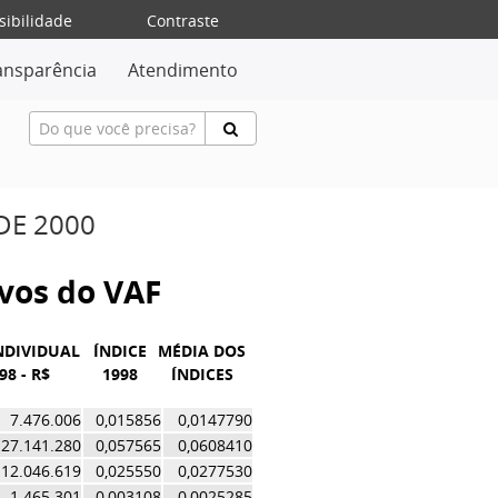
sibilidade
Contraste
ansparência
Atendimento
DE 2000
ivos do VAF
NDIVIDUAL
ÍNDICE
MÉDIA DOS
98 - R$
1998
ÍNDICES
7.476.006
0,015856
0,0147790
27.141.280
0,057565
0,0608410
12.046.619
0,025550
0,0277530
1.465.301
0,003108
0,0025285