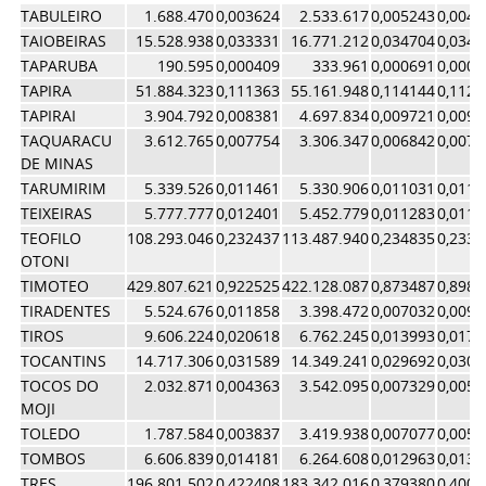
TABULEIRO
1.688.470
0,003624
2.533.617
0,005243
0,0044
TAIOBEIRAS
15.528.938
0,033331
16.771.212
0,034704
0,0340
TAPARUBA
190.595
0,000409
333.961
0,000691
0,0005
TAPIRA
51.884.323
0,111363
55.161.948
0,114144
0,1127
TAPIRAI
3.904.792
0,008381
4.697.834
0,009721
0,0090
TAQUARACU
3.612.765
0,007754
3.306.347
0,006842
0,0072
DE MINAS
TARUMIRIM
5.339.526
0,011461
5.330.906
0,011031
0,0112
TEIXEIRAS
5.777.777
0,012401
5.452.779
0,011283
0,0118
TEOFILO
108.293.046
0,232437
113.487.940
0,234835
0,2336
OTONI
TIMOTEO
429.807.621
0,922525
422.128.087
0,873487
0,8980
TIRADENTES
5.524.676
0,011858
3.398.472
0,007032
0,0094
TIROS
9.606.224
0,020618
6.762.245
0,013993
0,0173
TOCANTINS
14.717.306
0,031589
14.349.241
0,029692
0,0306
TOCOS DO
2.032.871
0,004363
3.542.095
0,007329
0,0058
MOJI
TOLEDO
1.787.584
0,003837
3.419.938
0,007077
0,0054
TOMBOS
6.606.839
0,014181
6.264.608
0,012963
0,0135
TRES
196.801.502
0,422408
183.342.016
0,379380
0,4008