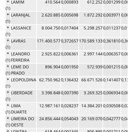
*
LAMIM
410.564
0,000893
612.252
0,001299
0,00
(1)
*
LARANJAL
2.620.885
0,005698
1.872.292
0,003971
0,00
(1)
*
LASSANCE
8.004.750
0,017404
5.298.257
0,011237
0,01
(1)
*
LAVRAS
171.400.577
0,372657
170.589.133
0,361810
0,36
(1)
*
LEANDRO
2.925.822
0,006361
2.997.144
0,006357
0,00
(1)
FERREIRA
*
LEME DO
896.904
0,001950
572.939
0,001215
0,00
(1)
PRADO
*
LEOPOLDINA
62.750.962
0,136432
66.671.526
0,141407
0,13
(1)
*
LIBERDADE
3.398.848
0,007390
3.269.325
0,006934
0,00
(1)
*
LIMA
12.987.161
0,028237
14.384.201
0,030508
0,02
(1)
DUARTE
*
LIMEIRA DO
24.856.444
0,054043
20.169.070
0,042777
0,04
(1)
OESTE
*
LONTRA
618.464
0,001345
806.895
0,001711
0,00