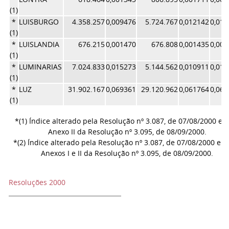
(1)
*
LUISBURGO
4.358.257
0,009476
5.724.767
0,012142
0,01
(1)
*
LUISLANDIA
676.215
0,001470
676.808
0,001435
0,00
(1)
*
LUMINARIAS
7.024.833
0,015273
5.144.562
0,010911
0,01
(1)
*
LUZ
31.902.167
0,069361
29.120.962
0,061764
0,06
(1)
*(1) Índice alterado pela Resolução nº 3.087, de 07/08/2000 e 
Anexo II da Resolução nº 3.095, de 08/09/2000.
*(2) Índice alterado pela Resolução nº 3.087, de 07/08/2000 e p
Anexos I e II da Resolução nº 3.095, de 08/09/2000.
Resoluções 2000