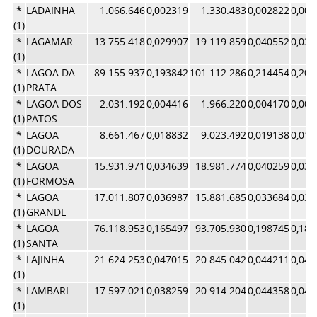
*
LADAINHA
1.066.646
0,002319
1.330.483
0,002822
0,00
(1)
*
LAGAMAR
13.755.418
0,029907
19.119.859
0,040552
0,03
(1)
*
LAGOA DA
89.155.937
0,193842
101.112.286
0,214454
0,20
(1)
PRATA
*
LAGOA DOS
2.031.192
0,004416
1.966.220
0,004170
0,00
(1)
PATOS
*
LAGOA
8.661.467
0,018832
9.023.492
0,019138
0,01
(1)
DOURADA
*
LAGOA
15.931.971
0,034639
18.981.774
0,040259
0,03
(1)
FORMOSA
*
LAGOA
17.011.807
0,036987
15.881.685
0,033684
0,03
(1)
GRANDE
*
LAGOA
76.118.953
0,165497
93.705.930
0,198745
0,18
(1)
SANTA
*
LAJINHA
21.624.253
0,047015
20.845.042
0,044211
0,04
(1)
*
LAMBARI
17.597.021
0,038259
20.914.204
0,044358
0,04
(1)