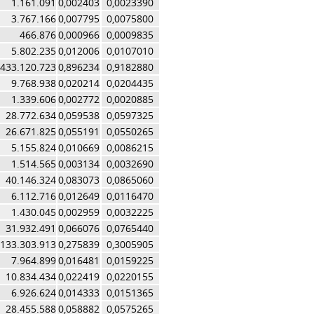
1.161.091
0,002403
0,0023390
3.767.166
0,007795
0,0075800
466.876
0,000966
0,0009835
5.802.235
0,012006
0,0107010
433.120.723
0,896234
0,9182880
9.768.938
0,020214
0,0204435
1.339.606
0,002772
0,0020885
28.772.634
0,059538
0,0597325
26.671.825
0,055191
0,0550265
5.155.824
0,010669
0,0086215
1.514.565
0,003134
0,0032690
40.146.324
0,083073
0,0865060
6.112.716
0,012649
0,0116470
1.430.045
0,002959
0,0032225
31.932.491
0,066076
0,0765440
133.303.913
0,275839
0,3005905
7.964.899
0,016481
0,0159225
10.834.434
0,022419
0,0220155
6.926.624
0,014333
0,0151365
28.455.588
0,058882
0,0575265