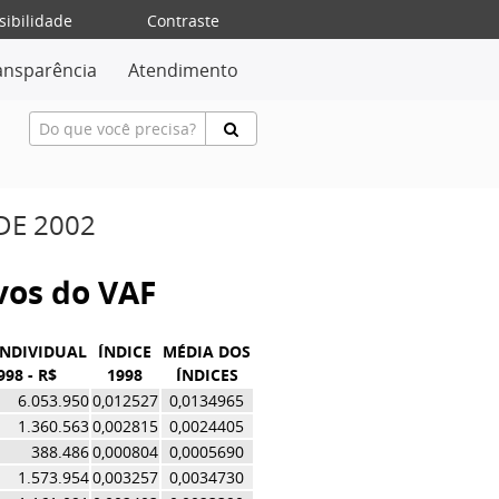
sibilidade
Contraste
ansparência
Atendimento
DE 2002
ivos do VAF
INDIVIDUAL
ÍNDICE
MÉDIA DOS
998 - R$
1998
ÍNDICES
6.053.950
0,012527
0,0134965
1.360.563
0,002815
0,0024405
388.486
0,000804
0,0005690
1.573.954
0,003257
0,0034730