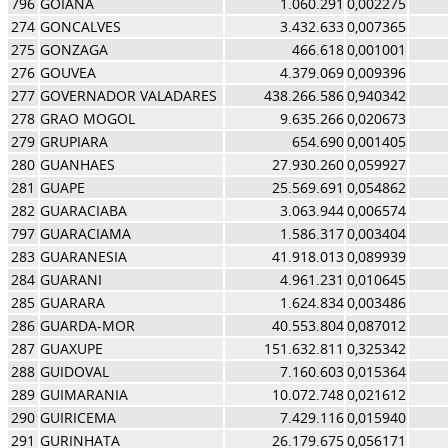
796
GOIANA
1.060.291
0,002275
274
GONCALVES
3.432.633
0,007365
275
GONZAGA
466.618
0,001001
276
GOUVEA
4.379.069
0,009396
277
GOVERNADOR VALADARES
438.266.586
0,940342
278
GRAO MOGOL
9.635.266
0,020673
279
GRUPIARA
654.690
0,001405
280
GUANHAES
27.930.260
0,059927
281
GUAPE
25.569.691
0,054862
282
GUARACIABA
3.063.944
0,006574
797
GUARACIAMA
1.586.317
0,003404
283
GUARANESIA
41.918.013
0,089939
284
GUARANI
4.961.231
0,010645
285
GUARARA
1.624.834
0,003486
286
GUARDA-MOR
40.553.804
0,087012
287
GUAXUPE
151.632.811
0,325342
288
GUIDOVAL
7.160.603
0,015364
289
GUIMARANIA
10.072.748
0,021612
290
GUIRICEMA
7.429.116
0,015940
291
GURINHATA
26.179.675
0,056171