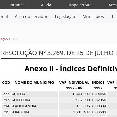
Intranet
Ajuda
Mapa do Site
Aces
ional
Área do servidor
Legislação
Municípios
Tr
lação
>
2000
RESOLUÇÃO Nº 3.269, DE 25 DE JULHO 
Anexo II - Índices Definit
COD
NOME DO MUNICÍPIO
VAF INDIVIDUAL
ÍNDICE
VAF 
1997 - R$
1997
1
273
GALILEIA
6.741.997
0,014466
793
GAMELEIRAS
962.908
0,002066
794
GLAUCILANDIA
155.895
0,000334
795
GOIABEIRA
1.719.497
0,003689