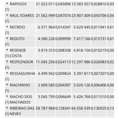
*
RAPOSOS
21.023.011
0,045896
13.583.557
0,028810
0,037
(1)
*
RAUL SOARES
21.562.999
0,047074
23.907.409
0,050706
0,048
(1)
*
RECREIO
6.571.964
0,014347
5.629.945
0,011941
0,013
(1)
*
REDUTO
4.580.226
0,009999
7.417.166
0,015731
0,012
(1)
*
RESENDE
3.819.310
0,008338
4.818.156
0,010219
0,009
(1)
COSTA
*
RESPLENDOR
11.045.256
0,024113
12.297.986
0,026083
0,025
(1)
*
RESSAQUINHA
4.499.942
0,009824
3.397.817
0,007207
0,008
(1)
*
RIACHINHO
2.009.585
0,004387
3.020.126
0,006406
0,005
(1)
*
RIACHO DOS
3.045.795
0,006649
5.426.768
0,011510
0,009
(1)
MACHADOS
*
RIBEIRAO DAS
58.787.968
0,128341
64.558.539
0,136925
0,132
(1)
NEVES