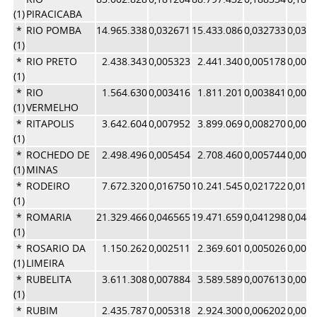
(1)
PIRACICABA
*
RIO POMBA
14.965.338
0,032671
15.433.086
0,032733
0,032
(1)
*
RIO PRETO
2.438.343
0,005323
2.441.340
0,005178
0,005
(1)
*
RIO
1.564.630
0,003416
1.811.201
0,003841
0,003
(1)
VERMELHO
*
RITAPOLIS
3.642.604
0,007952
3.899.069
0,008270
0,008
(1)
*
ROCHEDO DE
2.498.496
0,005454
2.708.460
0,005744
0,005
(1)
MINAS
*
RODEIRO
7.672.320
0,016750
10.241.545
0,021722
0,019
(1)
*
ROMARIA
21.329.466
0,046565
19.471.659
0,041298
0,043
(1)
*
ROSARIO DA
1.150.262
0,002511
2.369.601
0,005026
0,003
(1)
LIMEIRA
*
RUBELITA
3.611.308
0,007884
3.589.589
0,007613
0,007
(1)
*
RUBIM
2.435.787
0,005318
2.924.300
0,006202
0,005