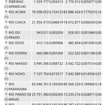
*
RIBEIRAO
1.929.777
0,004213
2.770.912
0,005877
0,005
(1)
VERMELHO
*
RIO ACIMA
70.598.052
0,154123
83.888.424
0,177923
0,166
(1)
*
RIO CASCA
21.354.313
0,046619
18.012.871
0,038204
0,042
(1)
*
RIO DO
943.011
0,002059
928.051
0,001968
0,002
(1)
PRADO
*
RIO DOCE
415.116
0,000906
485.834
0,001030
0,000
(1)
*
RIO ESPERA
460.086
0,001004
522.502
0,001108
0,001
(1)
*
RIO MANSO
3.995.306
0,008722
3.542.722
0,007514
0,008
(1)
*
RIO NOVO
7.107.754
0,015517
7.042.089
0,014936
0,015
(1)
*
RIO
83.948.761
0,183269
89.566.520
0,189966
0,186
(1)
PARANAIBA
*
RIO PARDO DE
25.791.380
0,056305
13.235.216
0,028071
0,042
(1)
MINAS
*
RIO
83.002.828
0,181204
88.797.432
0,188334
0,184