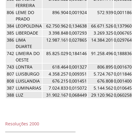
FERREIRA
806
LEME DO
896.904
0,001924
572.939
0,001186
0,
PRADO
384
LEOPOLDINA
62.750.962
0,134638
66.671.526
0,137960
0,
385
LIBERDADE
3.398.848
0,007293
3.269.325
0,006765
0,
386
LIMA
12.987.161
0,027865
14.384.201
0,029764
0,
DUARTE
742
LIMEIRA DO
85.825.029
0,184146
91.258.496
0,188836
0,
OESTE
743
LONTRA
618.464
0,001327
806.895
0,001670
0,
807
LUISBURGO
4.358.257
0,009351
5.724.767
0,011846
0,
808
LUISLANDIA
676.215
0,001451
676.808
0,001400
0,
387
LUMINARIAS
7.024.833
0,015072
5.144.562
0,010645
0,
388
LUZ
31.902.167
0,068449
29.120.962
0,060258
0,
Resoluções 2000