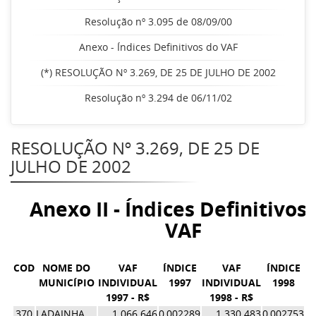
Resolução nº 3.095 de 08/09/00
Anexo - Índices Definitivos do VAF
(*) RESOLUÇÃO Nº 3.269, DE 25 DE JULHO DE 2002
Resolução nº 3.294 de 06/11/02
RESOLUÇÃO Nº 3.269, DE 25 DE
JULHO DE 2002
Anexo II - Índices Definitivos
VAF
COD
NOME DO
VAF
ÍNDICE
VAF
ÍNDICE
MUNICÍPIO
INDIVIDUAL
1997
INDIVIDUAL
1998
1997 - R$
1998 - R$
Í
370
LADAINHA
1.066.646
0,002289
1.330.483
0,002753
0,