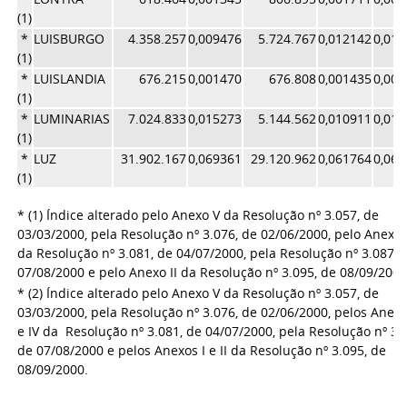
(1)
*
LUISBURGO
4.358.257
0,009476
5.724.767
0,012142
0,01
(1)
*
LUISLANDIA
676.215
0,001470
676.808
0,001435
0,00
(1)
*
LUMINARIAS
7.024.833
0,015273
5.144.562
0,010911
0,01
(1)
*
LUZ
31.902.167
0,069361
29.120.962
0,061764
0,06
(1)
* (1) Índice alterado pelo Anexo V da Resolução nº 3.057, de
03/03/2000, pela Resolução nº 3.076, de 02/06/2000, pelo Anexo 
da Resolução nº 3.081, de 04/07/2000, pela Resolução nº 3.087, 
07/08/2000 e pelo Anexo II da Resolução nº 3.095, de 08/09/200
* (2) Índice alterado pelo Anexo V da Resolução nº 3.057, de
03/03/2000, pela Resolução nº 3.076, de 02/06/2000, pelos Anexos
e IV da Resolução nº 3.081, de 04/07/2000, pela Resolução nº 3.
de 07/08/2000 e pelos Anexos I e II da Resolução nº 3.095, de
08/09/2000.