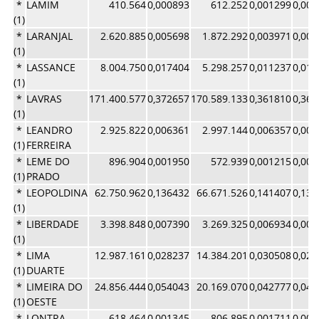
*
LAMIM
410.564
0,000893
612.252
0,001299
0,00
(1)
*
LARANJAL
2.620.885
0,005698
1.872.292
0,003971
0,00
(1)
*
LASSANCE
8.004.750
0,017404
5.298.257
0,011237
0,01
(1)
*
LAVRAS
171.400.577
0,372657
170.589.133
0,361810
0,36
(1)
*
LEANDRO
2.925.822
0,006361
2.997.144
0,006357
0,00
(1)
FERREIRA
*
LEME DO
896.904
0,001950
572.939
0,001215
0,00
(1)
PRADO
*
LEOPOLDINA
62.750.962
0,136432
66.671.526
0,141407
0,13
(1)
*
LIBERDADE
3.398.848
0,007390
3.269.325
0,006934
0,00
(1)
*
LIMA
12.987.161
0,028237
14.384.201
0,030508
0,02
(1)
DUARTE
*
LIMEIRA DO
24.856.444
0,054043
20.169.070
0,042777
0,04
(1)
OESTE
*
LONTRA
618.464
0,001345
806.895
0,001711
0,00