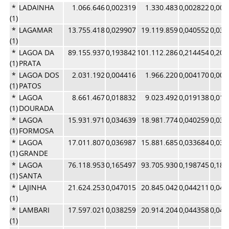
*
LADAINHA
1.066.646
0,002319
1.330.483
0,002822
0,00
(1)
*
LAGAMAR
13.755.418
0,029907
19.119.859
0,040552
0,03
(1)
*
LAGOA DA
89.155.937
0,193842
101.112.286
0,214454
0,20
(1)
PRATA
*
LAGOA DOS
2.031.192
0,004416
1.966.220
0,004170
0,00
(1)
PATOS
*
LAGOA
8.661.467
0,018832
9.023.492
0,019138
0,01
(1)
DOURADA
*
LAGOA
15.931.971
0,034639
18.981.774
0,040259
0,03
(1)
FORMOSA
*
LAGOA
17.011.807
0,036987
15.881.685
0,033684
0,03
(1)
GRANDE
*
LAGOA
76.118.953
0,165497
93.705.930
0,198745
0,18
(1)
SANTA
*
LAJINHA
21.624.253
0,047015
20.845.042
0,044211
0,04
(1)
*
LAMBARI
17.597.021
0,038259
20.914.204
0,044358
0,04
(1)