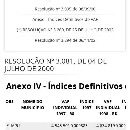
Resolução nº 3.095 de 08/09/00
Anexo - Índices Definitivos do VAF
(*) RESOLUÇÃO Nº 3.269, DE 25 DE JULHO DE 2002
Resolução nº 3.294 de 06/11/02
RESOLUÇÃO Nº 3.081, DE 04 DE
JULHO DE 2000
Anexo IV - Índices Definitivos 
OBS
NOME DO
VAF
ÍNDICE
VAF
ÍND
MUNICÍPIO
INDIVIDUAL
1997
INDIVIDUAL
19
1997 - R$
1998 - R$
*
IAPU
4.545.501
0,009883
4.634.819
0,0098