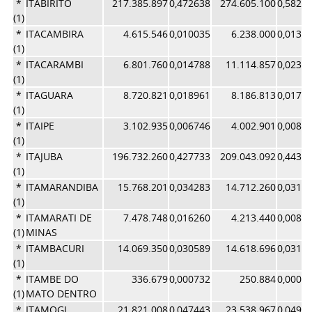
*
ITABIRITO
217.385.897
0,472638
274.605.100
0,5824
(1)
*
ITACAMBIRA
4.615.546
0,010035
6.238.000
0,0132
(1)
*
ITACARAMBI
6.801.760
0,014788
11.114.857
0,0235
(1)
*
ITAGUARA
8.720.821
0,018961
8.186.813
0,0173
(1)
*
ITAIPE
3.102.935
0,006746
4.002.901
0,0084
(1)
*
ITAJUBA
196.732.260
0,427733
209.043.092
0,4433
(1)
*
ITAMARANDIBA
15.768.201
0,034283
14.712.260
0,0312
(1)
*
ITAMARATI DE
7.478.748
0,016260
4.213.440
0,0089
(1)
MINAS
*
ITAMBACURI
14.069.350
0,030589
14.618.696
0,0310
(1)
*
ITAMBE DO
336.679
0,000732
250.884
0,0005
(1)
MATO DENTRO
*
ITAMOGI
21.821.008
0,047443
23.538.967
0,0499