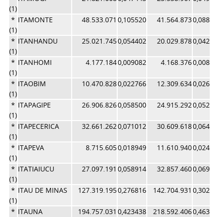
(1)
*
ITAMONTE
48.533.071
0,105520
41.564.873
0,0881
(1)
*
ITANHANDU
25.021.745
0,054402
20.029.878
0,0424
(1)
*
ITANHOMI
4.177.184
0,009082
4.168.376
0,0088
(1)
*
ITAOBIM
10.470.828
0,022766
12.309.634
0,0261
(1)
*
ITAPAGIPE
26.906.826
0,058500
24.915.292
0,0528
(1)
*
ITAPECERICA
32.661.262
0,071012
30.609.618
0,0649
(1)
*
ITAPEVA
8.715.605
0,018949
11.610.940
0,0246
(1)
*
ITATIAIUCU
27.097.191
0,058914
32.857.460
0,0696
(1)
*
ITAU DE MINAS
127.319.195
0,276816
142.704.931
0,3026
(1)
*
ITAUNA
194.757.031
0,423438
218.592.406
0,4636