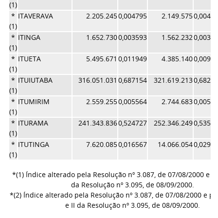
(1)
*
ITAVERAVA
2.205.245
0,004795
2.149.575
0,0045
(1)
*
ITINGA
1.652.730
0,003593
1.562.232
0,0033
(1)
*
ITUETA
5.495.671
0,011949
4.385.140
0,0093
(1)
*
ITUIUTABA
316.051.031
0,687154
321.619.213
0,6821
(1)
*
ITUMIRIM
2.559.255
0,005564
2.744.683
0,0058
(1)
*
ITURAMA
241.343.836
0,524727
252.346.249
0,5352
(1)
*
ITUTINGA
7.620.085
0,016567
14.066.054
0,0298
(1)
*(1) Índice alterado pela Resolução nº 3.087, de 07/08/2000 e pe
da Resolução nº 3.095, de 08/09/2000.
*(2) Índice alterado pela Resolução nº 3.087, de 07/08/2000 e pe
e II da Resolução nº 3.095, de 08/09/2000.