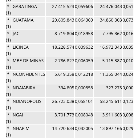
*
IGARATINGA
27.415.523
0,059606
24.476.043
0,0519
(1)
*
IGUATAMA
29.605.843
0,064369
34.860.303
0,0739
(1)
*
IJACI
8.719.804
0,018958
7.795.362
0,0165
(1)
*
ILICINEA
18.228.574
0,039632
16.972.343
0,0359
(1)
*
IMBE DE MINAS
2.786.827
0,006059
5.115.387
0,0108
(1)
*
INCONFIDENTES
5.619.358
0,012218
11.355.044
0,0240
(1)
*
INDAIABIRA
394.805
0,000858
327.275
0,0006
(1)
*
INDIANOPOLIS
26.723.038
0,058101
58.245.611
0,1235
(1)
*
INGAI
3.701.773
0,008048
3.911.603
0,0082
(1)
*
INHAPIM
14.720.634
0,032005
13.897.166
0,0294
(1)