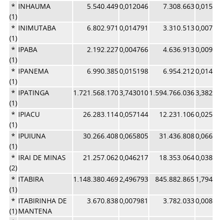
*
INHAUMA
5.540.449
0,012046
7.308.663
0,0155
(1)
*
INIMUTABA
6.802.971
0,014791
3.310.513
0,0070
(1)
*
IPABA
2.192.227
0,004766
4.636.913
0,0098
(1)
*
IPANEMA
6.990.385
0,015198
6.954.212
0,0147
(1)
*
IPATINGA
1.721.568.170
3,743010
1.594.766.036
3,3824
(1)
*
IPIACU
26.283.114
0,057144
12.231.106
0,0259
(1)
*
IPUIUNA
30.266.408
0,065805
31.436.808
0,0666
(1)
*
IRAI DE MINAS
21.257.062
0,046217
18.353.064
0,0389
(2)
*
ITABIRA
1.148.380.469
2,496793
845.882.865
1,7940
(1)
*
ITABIRINHA DE
3.670.838
0,007981
3.782.033
0,0080
(1)
MANTENA