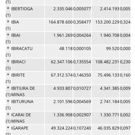
(1)
*
IBERTIOGA
2.335.046
0,005077
2.414.193
0,0051
(1)
*
IBIA
164.878.600
0,358477
153.200.229
0,3249
(1)
*
IBIAI
1.961.269
0,004264
1.940.708
0,0041
(1)
*
IBIRACATU
48.118
0,000105
99.520
0,0002
(1)
*
IBIRACI
62.347.106
0,135554
108.482.231
0,2300
(1)
*
IBIRITE
67.312.574
0,146350
75.496.133
0,1601
(1)
*
IBITIURA DE
4.933.807
0,010727
4.341.385
0,0092
(1)
MINAS
*
IBITURUNA
2.101.596
0,004569
2.741.184
0,0058
(1)
*
ICARAI DE
1.336.908
0,002907
1.330.771
0,0028
(1)
MINAS
*
IGARAPE
49.324.224
0,107240
46.035.829
0,0976
(1)