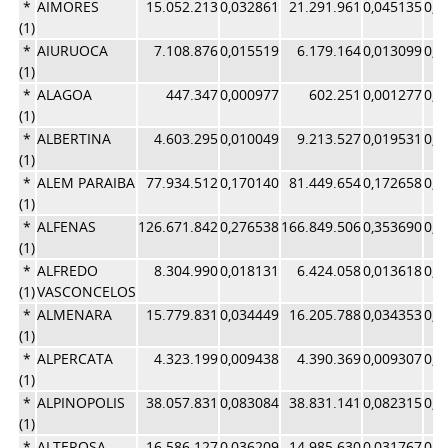
*
AIMORES
15.052.213
0,032861
21.291.961
0,045135
0,0
(1)
*
AIURUOCA
7.108.876
0,015519
6.179.164
0,013099
0,0
(1)
*
ALAGOA
447.347
0,000977
602.251
0,001277
0,0
(1)
*
ALBERTINA
4.603.295
0,010049
9.213.527
0,019531
0,0
(1)
*
ALEM PARAIBA
77.934.512
0,170140
81.449.654
0,172658
0,1
(1)
*
ALFENAS
126.671.842
0,276538
166.849.506
0,353690
0,3
(1)
*
ALFREDO
8.304.990
0,018131
6.424.058
0,013618
0,0
(1)
VASCONCELOS
*
ALMENARA
15.779.831
0,034449
16.205.788
0,034353
0,0
(1)
*
ALPERCATA
4.323.199
0,009438
4.390.369
0,009307
0,0
(1)
*
ALPINOPOLIS
38.057.831
0,083084
38.831.141
0,082315
0,0
(1)
*
ALTEROSA
16.586.127
0,036209
14.985.630
0,031767
0,0