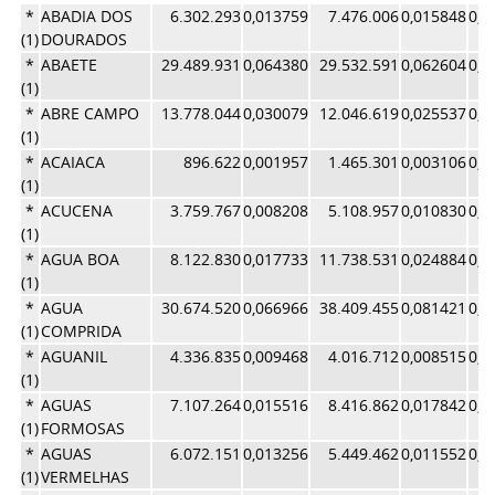
*
ABADIA DOS
6.302.293
0,013759
7.476.006
0,015848
0,0
(1)
DOURADOS
*
ABAETE
29.489.931
0,064380
29.532.591
0,062604
0,0
(1)
*
ABRE CAMPO
13.778.044
0,030079
12.046.619
0,025537
0,0
(1)
*
ACAIACA
896.622
0,001957
1.465.301
0,003106
0,0
(1)
*
ACUCENA
3.759.767
0,008208
5.108.957
0,010830
0,0
(1)
*
AGUA BOA
8.122.830
0,017733
11.738.531
0,024884
0,0
(1)
*
AGUA
30.674.520
0,066966
38.409.455
0,081421
0,0
(1)
COMPRIDA
*
AGUANIL
4.336.835
0,009468
4.016.712
0,008515
0,0
(1)
*
AGUAS
7.107.264
0,015516
8.416.862
0,017842
0,0
(1)
FORMOSAS
*
AGUAS
6.072.151
0,013256
5.449.462
0,011552
0,0
(1)
VERMELHAS