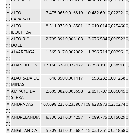
(1)
*
ALTO
7.475.063
0,016319
10.482.691
0,022221
0,0
(1)
CAPARAO
*
ALTO
8.511.075
0,018581
12.010.614
0,025460
0,0
(1)
JEQUITIBA
*
ALTO RIO
2.795.391
0,006103
3.076.584
0,006522
0,0
(1)
DOCE
*
ALVARENGA
1.365.817
0,002982
1.396.714
0,002961
0,0
(1)
*
ALVINOPOLIS
17.166.636
0,037477
18.358.190
0,038916
0,0
(1)
*
ALVORADA DE
648.850
0,001417
593.232
0,001258
0,0
(1)
MINAS
*
AMPARO DA
2.609.982
0,005698
2.851.737
0,006045
0,0
(1)
SERRA
*
ANDRADAS
107.098.225
0,233807
108.628.973
0,230274
0,2
(1)
*
ANDRELANDIA
6.530.521
0,014257
7.089.775
0,015029
0,0
(1)
*
ANGELANDIA
5.809.331
0,012682
15.033.251
0,031868
0,0