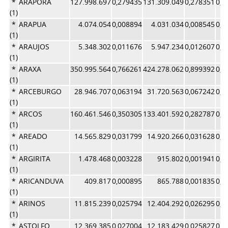
*
ARAPORA
127.998.697
0,279435
131.309.049
0,278351
0,2
(1)
*
ARAPUA
4.074.054
0,008894
4.031.034
0,008545
0,0
(1)
*
ARAUJOS
5.348.302
0,011676
5.947.234
0,012607
0,0
(1)
*
ARAXA
350.995.564
0,766261
424.278.062
0,899392
0,8
(1)
*
ARCEBURGO
28.946.707
0,063194
31.720.563
0,067242
0,0
(1)
*
ARCOS
160.461.546
0,350305
133.401.592
0,282787
0,3
(1)
*
AREADO
14.565.829
0,031799
14.920.266
0,031628
0,0
(1)
*
ARGIRITA
1.478.468
0,003228
915.802
0,001941
0,0
(1)
*
ARICANDUVA
409.817
0,000895
865.788
0,001835
0,0
(1)
*
ARINOS
11.815.239
0,025794
12.404.292
0,026295
0,0
(1)
*
ASTOLFO
12.369.385
0,027004
12.183.429
0,025827
0,0