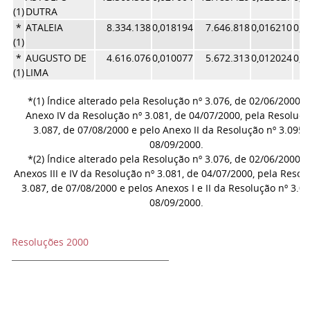
(1)
DUTRA
*
ATALEIA
8.334.138
0,018194
7.646.818
0,016210
0,0
(1)
*
AUGUSTO DE
4.616.076
0,010077
5.672.313
0,012024
0,0
(1)
LIMA
*(1) Índice alterado pela Resolução nº 3.076, de 02/06/2000, 
Anexo IV da Resolução nº 3.081, de 04/07/2000, pela Resoluçã
3.087, de 07/08/2000 e pelo Anexo II da Resolução nº 3.095,
08/09/2000.
*(2) Índice alterado pela Resolução nº 3.076, de 02/06/2000, 
Anexos III e IV da Resolução nº 3.081, de 04/07/2000, pela Resol
3.087, de 07/08/2000 e pelos Anexos I e II da Resolução nº 3.09
08/09/2000.
Resoluções 2000