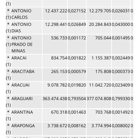
(1)
*
ANTONIO
12.437.222
0,027152
12.279.705
0,026031
0,0
(1)
CARLOS
*
ANTONIO
12.298.441
0,026849
20.284.843
0,043000
0,0
(1)
DIAS
*
ANTONIO
536.733
0,001172
705.044
0,001495
0,0
(1)
PRADO DE
MINAS
*
ARACAI
834.754
0,001822
1.155.387
0,002449
0,0
(1)
*
ARACITABA
265.153
0,000579
175.808
0,000373
0,0
(1)
*
ARACUAI
9.078.782
0,019820
11.042.720
0,023409
0,0
(1)
*
ARAGUARI
363.474.438
0,793504
377.074.808
0,799330
0,7
(1)
*
ARANTINA
670.318
0,001463
703.768
0,001492
0,0
(1)
*
ARAPONGA
3.738.672
0,008162
3.774.994
0,008002
0,0
(1)