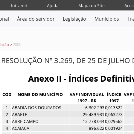
Intranet
Ajuda
Mapa do Site
Aces
ional
Área do servidor
Legislação
Municípios
Tr
lação
>
2000
RESOLUÇÃO Nº 3.269, DE 25 DE JULHO 
Anexo II - Índices Definit
COD
NOME DO MUNICÍPIO
VAF INDIVIDUAL
ÍNDICE
VAF 
1997 - R$
1997
1
1
ABADIA DOS DOURADOS
6.302.293
0,013522
2
ABAETE
29.489.931
0,063273
3
ABRE CAMPO
13.778.044
0,029562
4
ACAIACA
896.622
0,001924