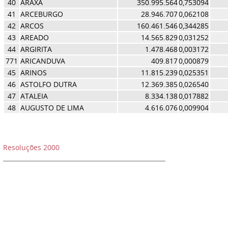
40
ARAXA
350.995.564
0,753094
41
ARCEBURGO
28.946.707
0,062108
42
ARCOS
160.461.546
0,344285
43
AREADO
14.565.829
0,031252
44
ARGIRITA
1.478.468
0,003172
771
ARICANDUVA
409.817
0,000879
45
ARINOS
11.815.239
0,025351
46
ASTOLFO DUTRA
12.369.385
0,026540
47
ATALEIA
8.334.138
0,017882
48
AUGUSTO DE LIMA
4.616.076
0,009904
Resoluções 2000