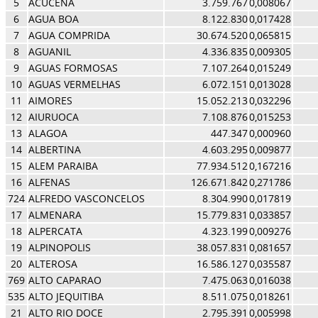
5
ACUCENA
3.759.767
0,008067
6
AGUA BOA
8.122.830
0,017428
7
AGUA COMPRIDA
30.674.520
0,065815
8
AGUANIL
4.336.835
0,009305
9
AGUAS FORMOSAS
7.107.264
0,015249
10
AGUAS VERMELHAS
6.072.151
0,013028
11
AIMORES
15.052.213
0,032296
12
AIURUOCA
7.108.876
0,015253
13
ALAGOA
447.347
0,000960
14
ALBERTINA
4.603.295
0,009877
15
ALEM PARAIBA
77.934.512
0,167216
16
ALFENAS
126.671.842
0,271786
724
ALFREDO VASCONCELOS
8.304.990
0,017819
17
ALMENARA
15.779.831
0,033857
18
ALPERCATA
4.323.199
0,009276
19
ALPINOPOLIS
38.057.831
0,081657
20
ALTEROSA
16.586.127
0,035587
769
ALTO CAPARAO
7.475.063
0,016038
535
ALTO JEQUITIBA
8.511.075
0,018261
21
ALTO RIO DOCE
2.795.391
0,005998