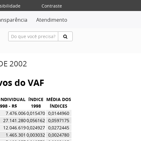
sibilidade
Contraste
ansparência
Atendimento
DE 2002
ivos do VAF
INDIVIDUAL
ÍNDICE
MÉDIA DOS
998 - R$
1998
ÍNDICES
7.476.006
0,015470
0,0144960
27.141.280
0,056162
0,0597175
12.046.619
0,024927
0,0272445
1.465.301
0,003032
0,0024780