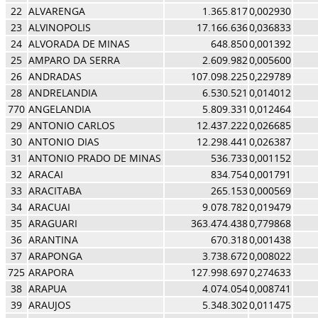
22
ALVARENGA
1.365.817
0,002930
23
ALVINOPOLIS
17.166.636
0,036833
24
ALVORADA DE MINAS
648.850
0,001392
25
AMPARO DA SERRA
2.609.982
0,005600
26
ANDRADAS
107.098.225
0,229789
28
ANDRELANDIA
6.530.521
0,014012
770
ANGELANDIA
5.809.331
0,012464
29
ANTONIO CARLOS
12.437.222
0,026685
30
ANTONIO DIAS
12.298.441
0,026387
31
ANTONIO PRADO DE MINAS
536.733
0,001152
32
ARACAI
834.754
0,001791
33
ARACITABA
265.153
0,000569
34
ARACUAI
9.078.782
0,019479
35
ARAGUARI
363.474.438
0,779868
36
ARANTINA
670.318
0,001438
37
ARAPONGA
3.738.672
0,008022
725
ARAPORA
127.998.697
0,274633
38
ARAPUA
4.074.054
0,008741
39
ARAUJOS
5.348.302
0,011475