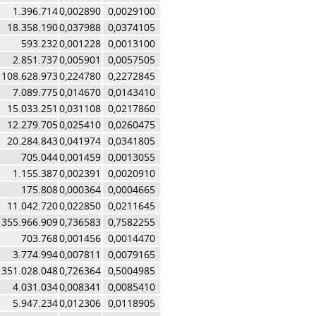
1.396.714
0,002890
0,0029100
18.358.190
0,037988
0,0374105
593.232
0,001228
0,0013100
2.851.737
0,005901
0,0057505
108.628.973
0,224780
0,2272845
7.089.775
0,014670
0,0143410
15.033.251
0,031108
0,0217860
12.279.705
0,025410
0,0260475
20.284.843
0,041974
0,0341805
705.044
0,001459
0,0013055
1.155.387
0,002391
0,0020910
175.808
0,000364
0,0004665
11.042.720
0,022850
0,0211645
355.966.909
0,736583
0,7582255
703.768
0,001456
0,0014470
3.774.994
0,007811
0,0079165
351.028.048
0,726364
0,5004985
4.031.034
0,008341
0,0085410
5.947.234
0,012306
0,0118905