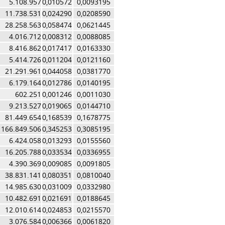
5.108.957
0,010572
0,0093195
11.738.531
0,024290
0,0208590
28.258.563
0,058474
0,0621445
4.016.712
0,008312
0,0088085
8.416.862
0,017417
0,0163330
5.414.726
0,011204
0,0121160
21.291.961
0,044058
0,0381770
6.179.164
0,012786
0,0140195
602.251
0,001246
0,0011030
9.213.527
0,019065
0,0144710
81.449.654
0,168539
0,1678775
166.849.506
0,345253
0,3085195
6.424.058
0,013293
0,0155560
16.205.788
0,033534
0,0336955
4.390.369
0,009085
0,0091805
38.831.141
0,080351
0,0810040
14.985.630
0,031009
0,0332980
10.482.691
0,021691
0,0188645
12.010.614
0,024853
0,0215570
3.076.584
0,006366
0,0061820