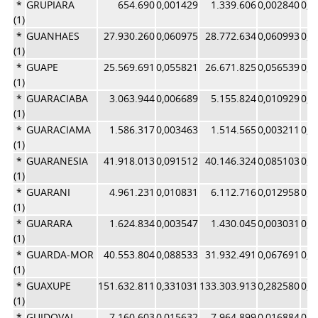
*
GRUPIARA
654.690
0,001429
1.339.606
0,002840
0,0
(1)
*
GUANHAES
27.930.260
0,060975
28.772.634
0,060993
0,0
(1)
*
GUAPE
25.569.691
0,055821
26.671.825
0,056539
0,0
(1)
*
GUARACIABA
3.063.944
0,006689
5.155.824
0,010929
0,0
(1)
*
GUARACIAMA
1.586.317
0,003463
1.514.565
0,003211
0,0
(1)
*
GUARANESIA
41.918.013
0,091512
40.146.324
0,085103
0,0
(1)
*
GUARANI
4.961.231
0,010831
6.112.716
0,012958
0,0
(1)
*
GUARARA
1.624.834
0,003547
1.430.045
0,003031
0,0
(1)
*
GUARDA-MOR
40.553.804
0,088533
31.932.491
0,067691
0,0
(1)
*
GUAXUPE
151.632.811
0,331031
133.303.913
0,282580
0,3
(1)
*
GUIDOVAL
7.160.603
0,015632
7.964.899
0,016884
0,0