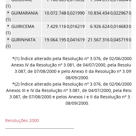
(1)
*
GUIMARANIA
10.072.748
0,021990
10.834.434
0,022967
0,0
(1)
*
GUIRICEMA
7.429.116
0,016219
6.926.624
0,014683
0,0
(1)
*
GURINHATA
19.064.195
0,041619
21.567.316
0,045719
0,0
(1)
*(1) Índice alterado pela Resolução nº 3.076, de 02/06/2000, 
Anexo IV da Resolução nº 3.081, de 04/07/2000, pela Resoluçã
3.087, de 07/08/2000 e pelo Anexo II da Resolução nº 3.095,
08/09/2000.
*(2) Índice alterado pela Resolução nº 3.076, de 02/06/2000, 
Anexos III e IV da Resolução nº 3.081, de 04/07/2000, pela Resol
3.087, de 07/08/2000 e pelos Anexos I e II da Resolução nº 3.09
08/09/2000.
Resoluções 2000