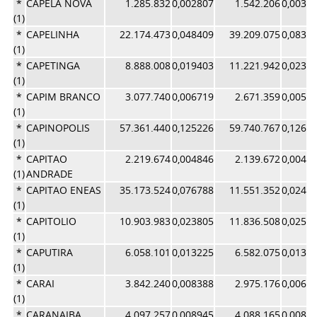
*
CAPELA NOVA
1.285.832
0,002807
1.542.206
0,0032
(1)
*
CAPELINHA
22.174.473
0,048409
39.209.075
0,0831
(1)
*
CAPETINGA
8.888.008
0,019403
11.221.942
0,0238
(1)
*
CAPIM BRANCO
3.077.740
0,006719
2.671.359
0,0056
(1)
*
CAPINOPOLIS
57.361.440
0,125226
59.740.767
0,1267
(1)
*
CAPITAO
2.219.674
0,004846
2.139.672
0,0045
(1)
ANDRADE
*
CAPITAO ENEAS
35.173.524
0,076788
11.551.352
0,0245
(1)
*
CAPITOLIO
10.903.983
0,023805
11.836.508
0,0251
(1)
*
CAPUTIRA
6.058.101
0,013225
6.582.075
0,0139
(1)
*
CARAI
3.842.240
0,008388
2.975.176
0,0063
(1)
*
CARANAIBA
4.097.257
0,008945
4.088.165
0,0086