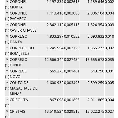
*
CORONEL
1.197.839
0,002615
1.139.646
0,0024
(1)
MURTA
*
CORONEL
1.413.410
0,003086
2.006.104
0,0042
(1)
PACHECO
*
CORONEL
2.342.112
0,005113
1.824.354
0,0038
(1)
XAVIER CHAVES
*
CORREGO
4.833.297
0,010552
5.093.832
0,0108
(1)
DANTA
*
CORREGO DO
1.245.954
0,002720
1.355.233
0,0028
(1)
BOM JESUS
*
CORREGO
12.566.344
0,027434
16.655.678
0,0353
(1)
FUNDO
*
CORREGO
669.273
0,001461
649.790
0,0013
(1)
NOVO
*
COUTO DE
1.600.932
0,003495
2.599.259
0,0055
(1)
MAGALHAES DE
MINAS
*
CRISOLITA
867.098
0,001893
2.011.865
0,0042
(1)
*
CRISTAIS
13.519.524
0,029515
13.022.275
0,0276
(1)