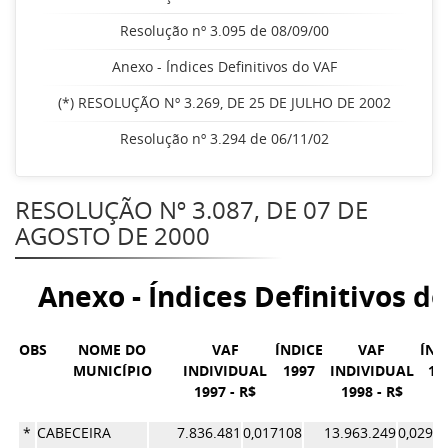
Resolução nº 3.095 de 08/09/00
Anexo - Índices Definitivos do VAF
(*) RESOLUÇÃO Nº 3.269, DE 25 DE JULHO DE 2002
Resolução nº 3.294 de 06/11/02
RESOLUÇÃO Nº 3.087, DE 07 DE
AGOSTO DE 2000
Anexo - Índices Definitivos d
OBS
NOME DO
VAF
ÍNDICE
VAF
ÍND
MUNICÍPIO
INDIVIDUAL
1997
INDIVIDUAL
19
1997 - R$
1998 - R$
*
CABECEIRA
7.836.481
0,017108
13.963.249
0,0296