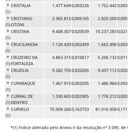
*
CRISTALIA
1.477.649
0,003226
1.752.442
0,0037
(1)
*
CRISTIANO
2.365.812
0,005165
2.825.500
0,0059
(1)
OTONI
*
CRISTINA
9.408.307
0,020539
10.237.283
0,0217
(1)
*
CRUCILANDIA
1.126.420
0,002459
1.662.496
0,0035
(1)
*
CRUZEIRO DA
4.863.315
0,010617
5.206.132
0,0110
(1)
FORTALEZA
*
CRUZILIA
9.282.755
0,020265
9.437.112
0,0200
(1)
*
CUPARAQUE
1.467.915
0,003205
1.486.964
0,0031
(1)
*
CURRAL DE
1.330.603
0,002905
1.776.212
0,0037
(1)
DENTRO
*
CURVELO
75.009.260
0,163753
81.016.958
0,1718
(1)
*(1) Índice alterado pelo Anexo II da resolução nº 3.095, de 0