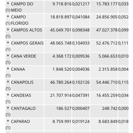
*
CAMPO DO
9.718.816
0,021217
15.783.177
0,0334
(1)
MEIO
*
CAMPO
18.818.897
0,041084
24.856.905
0,0527
(1)
FLORIDO
*
CAMPOS ALTOS
45.049.701
0,098348
47.027.378
0,0997
(1)
*
CAMPOS GERAIS
48.065.748
0,104933
52.476.712
0,1113
(1)
*
CANA VERDE
4.368.172
0,009536
5.066.653
0,0107
(1)
*
CANAA
1.848.520
0,004036
2.315.858
0,0049
(1)
*
CANAPOLIS
46.780.264
0,102126
54.446.710
0,1154
(1)
*
CANDEIAS
21.707.914
0,047391
16.455.259
0,0349
(1)
*
CANTAGALO
186.527
0,000407
248.742
0,0005
(1)
*
CAPARAO
8.759.991
0,019124
8.683.849
0,0184
(1)