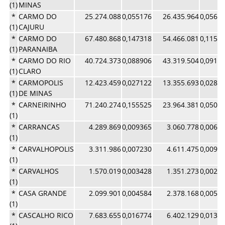
(1)
MINAS
*
CARMO DO
25.274.088
0,055176
26.435.964
0,0560
(1)
CAJURU
*
CARMO DO
67.480.868
0,147318
54.466.081
0,1155
(1)
PARANAIBA
*
CARMO DO RIO
40.724.373
0,088906
43.319.504
0,0918
(1)
CLARO
*
CARMOPOLIS
12.423.459
0,027122
13.355.693
0,0283
(1)
DE MINAS
*
CARNEIRINHO
71.240.274
0,155525
23.964.381
0,0508
(1)
*
CARRANCAS
4.289.869
0,009365
3.060.778
0,0064
(1)
*
CARVALHOPOLIS
3.311.986
0,007230
4.611.475
0,0097
(1)
*
CARVALHOS
1.570.019
0,003428
1.351.273
0,0028
(1)
*
CASA GRANDE
2.099.901
0,004584
2.378.168
0,0050
(1)
*
CASCALHO RICO
7.683.655
0,016774
6.402.129
0,0135