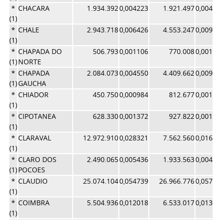
*
CHACARA
1.934.392
0,004223
1.921.497
0,0040
(1)
*
CHALE
2.943.718
0,006426
4.553.247
0,0096
(1)
*
CHAPADA DO
506.793
0,001106
770.008
0,0016
(1)
NORTE
*
CHAPADA
2.084.073
0,004550
4.409.662
0,0093
(1)
GAUCHA
*
CHIADOR
450.750
0,000984
812.677
0,0017
(1)
*
CIPOTANEA
628.330
0,001372
927.822
0,0019
(1)
*
CLARAVAL
12.972.910
0,028321
7.562.560
0,0160
(1)
*
CLARO DOS
2.490.065
0,005436
1.933.563
0,0041
(1)
POCOES
*
CLAUDIO
25.074.104
0,054739
26.966.776
0,0571
(1)
*
COIMBRA
5.504.936
0,012018
6.533.017
0,0138
(1)