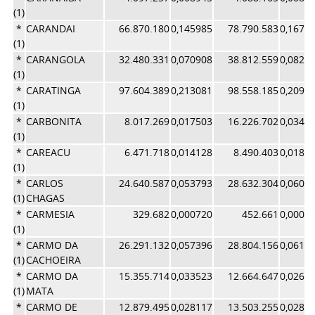
(1)
*
CARANDAI
66.870.180
0,145985
78.790.583
0,1671
(1)
*
CARANGOLA
32.480.331
0,070908
38.812.559
0,0823
(1)
*
CARATINGA
97.604.389
0,213081
98.558.185
0,2090
(1)
*
CARBONITA
8.017.269
0,017503
16.226.702
0,0344
(1)
*
CAREACU
6.471.718
0,014128
8.490.403
0,0180
(1)
*
CARLOS
24.640.587
0,053793
28.632.304
0,0607
(1)
CHAGAS
*
CARMESIA
329.682
0,000720
452.661
0,0009
(1)
*
CARMO DA
26.291.132
0,057396
28.804.156
0,0610
(1)
CACHOEIRA
*
CARMO DA
15.355.714
0,033523
12.664.647
0,0268
(1)
MATA
*
CARMO DE
12.879.495
0,028117
13.503.255
0,0286