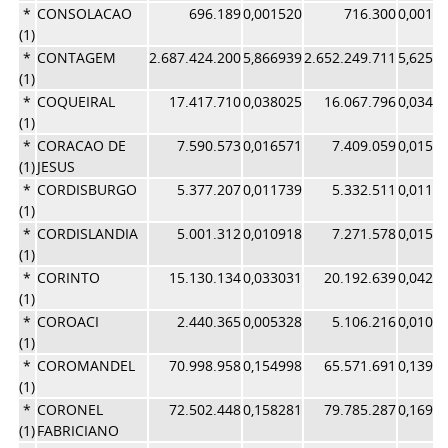
*
CONSOLACAO
696.189
0,001520
716.300
0,0015
(1)
*
CONTAGEM
2.687.424.200
5,866939
2.652.249.711
5,6252
(1)
*
COQUEIRAL
17.417.710
0,038025
16.067.796
0,0340
(1)
*
CORACAO DE
7.590.573
0,016571
7.409.059
0,0157
(1)
JESUS
*
CORDISBURGO
5.377.207
0,011739
5.332.511
0,0113
(1)
*
CORDISLANDIA
5.001.312
0,010918
7.271.578
0,0154
(1)
*
CORINTO
15.130.134
0,033031
20.192.639
0,0428
(1)
*
COROACI
2.440.365
0,005328
5.106.216
0,0108
(1)
*
COROMANDEL
70.998.958
0,154998
65.571.691
0,1390
(1)
*
CORONEL
72.502.448
0,158281
79.785.287
0,1692
(1)
FABRICIANO