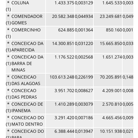
*
COLUNA
1.433.375
0,003129
1.645.533
0,0034
(1)
*
COMENDADOR
20.582.348
0,044934
23.249.681
0,0493
(1)
GOMES
*
COMERCINHO
624.885
0,001364
850.160
0,0018
(1)
*
CONCEICAO DA
14.300.851
0,031220
15.665.850
0,0332
(1)
APARECIDA
*
CONCEICAO DA
1.176.522
0,002568
1.651.274
0,0035
(1)
BARRA DE
MINAS
*
CONCEICAO
103.613.248
0,226199
70.205.891
0,1489
(1)
DAS ALAGOAS
*
CONCEICAO
3.951.702
0,008627
4.209.001
0,0089
(1)
DAS PEDRAS
*
CONCEICAO DE
1.410.289
0,003079
2.570.810
0,0054
(1)
IPANEMA
*
CONCEICAO DO
3.291.420
0,007186
4.665.456
0,0098
(1)
MATO DENTRO
*
CONCEICAO DO
6.388.444
0,013947
10.151.938
0,0215
(1)
PARA