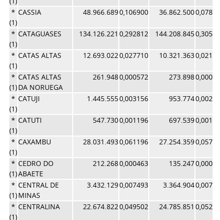
(1)
*
CASSIA
48.966.689
0,106900
36.862.500
0,0781
(1)
*
CATAGUASES
134.126.221
0,292812
144.208.845
0,3058
(1)
*
CATAS ALTAS
12.693.022
0,027710
10.321.363
0,0218
(1)
*
CATAS ALTAS
261.948
0,000572
273.898
0,0005
(1)
DA NORUEGA
*
CATUJI
1.445.555
0,003156
953.774
0,0020
(1)
*
CATUTI
547.730
0,001196
697.539
0,0014
(1)
*
CAXAMBU
28.031.493
0,061196
27.254.359
0,0578
(1)
*
CEDRO DO
212.268
0,000463
135.247
0,0002
(1)
ABAETE
*
CENTRAL DE
3.432.129
0,007493
3.364.904
0,0071
(1)
MINAS
*
CENTRALINA
22.674.822
0,049502
24.785.851
0,0525
(1)