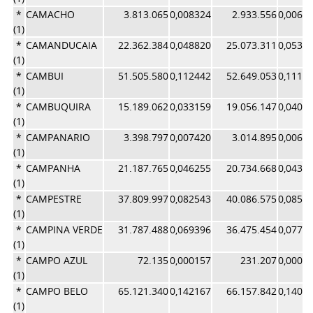
*
CAMACHO
3.813.065
0,008324
2.933.556
0,0062
(1)
*
CAMANDUCAIA
22.362.384
0,048820
25.073.311
0,0531
(1)
*
CAMBUI
51.505.580
0,112442
52.649.053
0,1116
(1)
*
CAMBUQUIRA
15.189.062
0,033159
19.056.147
0,0404
(1)
*
CAMPANARIO
3.398.797
0,007420
3.014.895
0,0063
(1)
*
CAMPANHA
21.187.765
0,046255
20.734.668
0,0439
(1)
*
CAMPESTRE
37.809.997
0,082543
40.086.575
0,0850
(1)
*
CAMPINA VERDE
31.787.488
0,069396
36.475.454
0,0773
(1)
*
CAMPO AZUL
72.135
0,000157
231.207
0,0004
(1)
*
CAMPO BELO
65.121.340
0,142167
66.157.842
0,1403
(1)