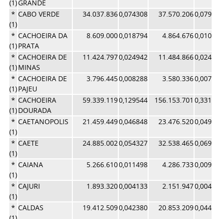
(1)
GRANDE
*
CABO VERDE
34.037.836
0,074308
37.570.206
0,0796
(1)
*
CACHOEIRA DA
8.609.000
0,018794
4.864.676
0,0103
(1)
PRATA
*
CACHOEIRA DE
11.424.797
0,024942
11.484.866
0,0243
(1)
MINAS
*
CACHOEIRA DE
3.796.445
0,008288
3.580.336
0,0075
(1)
PAJEU
*
CACHOEIRA
59.339.119
0,129544
156.153.701
0,3311
(1)
DOURADA
*
CAETANOPOLIS
21.459.449
0,046848
23.476.520
0,0497
(1)
*
CAETE
24.885.002
0,054327
32.538.465
0,0690
(1)
*
CAIANA
5.266.610
0,011498
4.286.733
0,0090
(1)
*
CAJURI
1.893.320
0,004133
2.151.947
0,0045
(1)
*
CALDAS
19.412.509
0,042380
20.853.209
0,0442
(1)