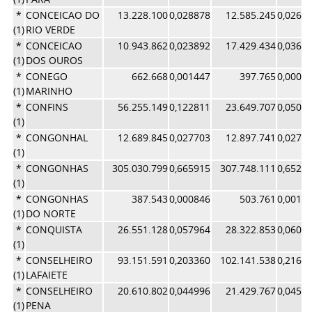
*
CONCEICAO DO
13.228.100
0,028878
12.585.245
0,0266
(1)
RIO VERDE
*
CONCEICAO
10.943.862
0,023892
17.429.434
0,0369
(1)
DOS OUROS
*
CONEGO
662.668
0,001447
397.765
0,0008
(1)
MARINHO
*
CONFINS
56.255.149
0,122811
23.649.707
0,0501
(1)
*
CONGONHAL
12.689.845
0,027703
12.897.741
0,0273
(1)
*
CONGONHAS
305.030.799
0,665915
307.748.111
0,6527
(1)
*
CONGONHAS
387.543
0,000846
503.761
0,0010
(1)
DO NORTE
*
CONQUISTA
26.551.128
0,057964
28.322.853
0,0600
(1)
*
CONSELHEIRO
93.151.591
0,203360
102.141.538
0,2166
(1)
LAFAIETE
*
CONSELHEIRO
20.610.802
0,044996
21.429.767
0,0454
(1)
PENA