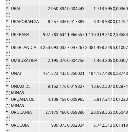
(1)
*
UBAI
2.050.834
0,004443
1.713.595
0,003605
(1)
*
UBAPORANGA
8.257.536
0,017889
8.328.980
0,017522
(1)
*
UBERABA
907.783.634
1,966557
1.110.319.310
2,335834
(1)
*
UBERLANDIA
3.253.093.032
7,047267
2.381.498.249
5,010076
(1)
*
UMBURATIBA
2.195.370
0,004756
1.463.205
0,003078
(1)
*
UNAI
161.573.433
0,350021
184.187.489
0,387484
(1)
*
UNIAO DE
9.152.176
0,019827
13.662.337
0,028742
(1)
MINAS
*
URUANA DE
4.138.458
0,008965
5.817.247
0,012238
(1)
MINAS
*
URUCANIA
27.179.460
0,058880
23.998.355
0,050487
(1)
*
URUCUIA
939.073
0,002034
6.742.313
0,014184
(1)