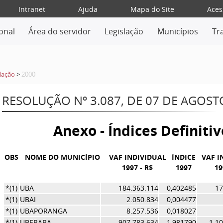
Intranet
Ajuda
Mapa do Site
Aces
ional
Área do servidor
Legislação
Municípios
Tr
lação
>
2000
RESOLUÇÃO Nº 3.087, DE 07 DE AGOST
Anexo - Índices Definiti
OBS
NOME DO MUNICÍPIO
VAF INDIVIDUAL
ÍNDICE
VAF I
1997 - R$
1997
19
*(1)
UBA
184.363.114
0,402485
17
*(1)
UBAI
2.050.834
0,004477
*(1)
UBAPORANGA
8.257.536
0,018027
*(1)
UBERABA
907.783.634
1,981790
1.1