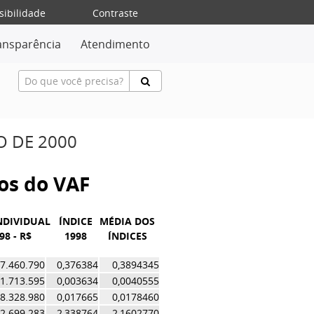
sibilidade
Contraste
ansparência
Atendimento
O DE 2000
vos do VAF
NDIVIDUAL
ÍNDICE
MÉDIA DOS
98 - R$
1998
ÍNDICES
7.460.790
0,376384
0,3894345
1.713.595
0,003634
0,0040555
8.328.980
0,017665
0,0178460
02.699.283
2,338764
2,1602770