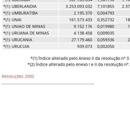
*(1)
UBERLANDIA
3.253.093.032
7,101855
2.3
*(1)
UMBURATIBA
2.195.370
0,004793
*(1)
UNAI
161.573.433
0,352732
18
*(1)
UNIAO DE MINAS
9.152.176
0,019980
1
*(1)
URUANA DE MINAS
4.138.458
0,009035
*(1)
URUCANIA
27.179.460
0,059336
2
*(1)
URUCUIA
939.073
0,002050
*(1) Índice alterado pelo Anexo II da resolução nº 3
*(2) Índice alterado pelo Anexo I e II da resolução nº
Resoluções 2000