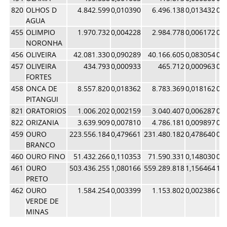
820
OLHOS D
4.842.599
0,010390
6.496.138
0,013432
0,
AGUA
455
OLIMPIO
1.970.732
0,004228
2.984.778
0,006172
0,
NORONHA
456
OLIVEIRA
42.081.330
0,090289
40.166.605
0,083054
0,
457
OLIVEIRA
434.793
0,000933
465.712
0,000963
0,
FORTES
458
ONCA DE
8.557.820
0,018362
8.783.369
0,018162
0,
PITANGUI
821
ORATORIOS
1.006.202
0,002159
3.040.407
0,006287
0,
822
ORIZANIA
3.639.909
0,007810
4.786.181
0,009897
0,
459
OURO
223.556.184
0,479661
231.480.182
0,478640
0,
BRANCO
460
OURO FINO
51.432.266
0,110353
71.590.331
0,148030
0,
461
OURO
503.436.255
1,080166
559.289.818
1,156464
1,
PRETO
462
OURO
1.584.254
0,003399
1.153.802
0,002386
0,
VERDE DE
MINAS