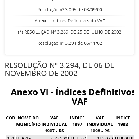
Resolução nº 3.095 de 08/09/00
Anexo - Índices Definitivos do VAF
(*) RESOLUÇÃO Nº 3.269, DE 25 DE JULHO DE 2002
Resolução nº 3.294 de 06/11/02
RESOLUÇÃO Nº 3.294, DE 06 DE
NOVEMBRO DE 2002
Anexo VI - Índices Definitivos
VAF
COD
NOME DO
VAF
ÍNDICE
VAF
ÍNDICE
M
MUNICÍPIO
INDIVIDUAL
1997
INDIVIDUAL
1998
1997 - R$
1998 - R$
Í
454
OLARIA
495.538
0,001063
415.873
0,000860
0,