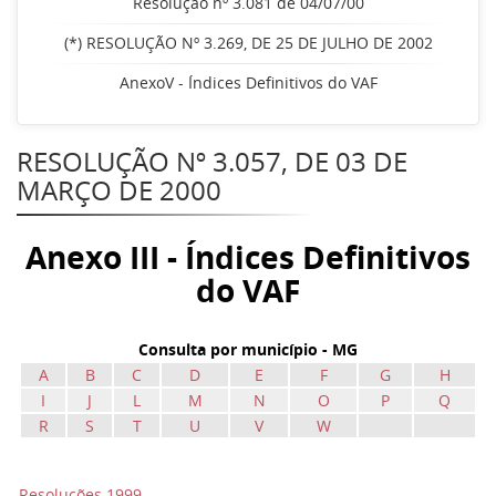
Resolução nº 3.081 de 04/07/00
(*) RESOLUÇÃO Nº 3.269, DE 25 DE JULHO DE 2002
AnexoV - Índices Definitivos do VAF
RESOLUÇÃO Nº 3.057, DE 03 DE
MARÇO DE 2000
Anexo III - Índices Definitivos
do VAF
Consulta por município - MG
A
B
C
D
E
F
G
H
I
J
L
M
N
O
P
Q
R
S
T
U
V
W
Resoluções 1999