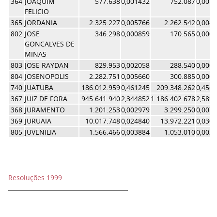
364
JOAQUIM
577.638
0,001432
752.087
0,001
FELICIO
365
JORDANIA
2.325.227
0,005766
2.262.542
0,004
802
JOSE
346.298
0,000859
170.565
0,000
GONCALVES DE
MINAS
803
JOSE RAYDAN
829.953
0,002058
288.540
0,000
804
JOSENOPOLIS
2.282.751
0,005660
300.885
0,000
740
JUATUBA
186.012.959
0,461245
209.348.262
0,456
367
JUIZ DE FORA
945.641.940
2,344852
1.186.402.678
2,589
368
JURAMENTO
1.201.253
0,002979
3.299.250
0,007
369
JURUAIA
10.017.748
0,024840
13.972.221
0,030
805
JUVENILIA
1.566.466
0,003884
1.053.010
0,002
Resoluções 1999