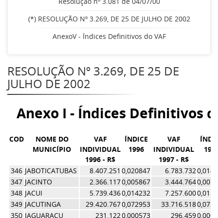
Resolução nº 3.081 de 04/07/00
(*) RESOLUÇÃO Nº 3.269, DE 25 DE JULHO DE 2002
AnexoV - Índices Definitivos do VAF
RESOLUÇÃO Nº 3.269, DE 25 DE
JULHO DE 2002
Anexo I - Índices Definitivos 
COD
NOME DO
VAF
ÍNDICE
VAF
ÍNDI
MUNICÍPIO
INDIVIDUAL
1996
INDIVIDUAL
199
1996 - R$
1997 - R$
346
JABOTICATUBAS
8.407.251
0,020847
6.783.732
0,014
347
JACINTO
2.366.117
0,005867
3.444.764
0,007
348
JACUI
5.739.436
0,014232
7.257.600
0,015
349
JACUTINGA
29.420.767
0,072953
33.716.518
0,073
350
JAGUARACU
231.122
0,000573
296.459
0,000