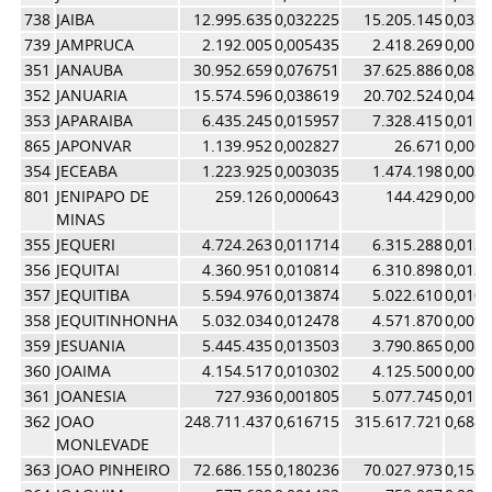
738
JAIBA
12.995.635
0,032225
15.205.145
0,033
739
JAMPRUCA
2.192.005
0,005435
2.418.269
0,005
351
JANAUBA
30.952.659
0,076751
37.625.886
0,082
352
JANUARIA
15.574.596
0,038619
20.702.524
0,045
353
JAPARAIBA
6.435.245
0,015957
7.328.415
0,015
865
JAPONVAR
1.139.952
0,002827
26.671
0,000
354
JECEABA
1.223.925
0,003035
1.474.198
0,003
801
JENIPAPO DE
259.126
0,000643
144.429
0,000
MINAS
355
JEQUERI
4.724.263
0,011714
6.315.288
0,013
356
JEQUITAI
4.360.951
0,010814
6.310.898
0,013
357
JEQUITIBA
5.594.976
0,013874
5.022.610
0,010
358
JEQUITINHONHA
5.032.034
0,012478
4.571.870
0,009
359
JESUANIA
5.445.435
0,013503
3.790.865
0,008
360
JOAIMA
4.154.517
0,010302
4.125.500
0,009
361
JOANESIA
727.936
0,001805
5.077.745
0,011
362
JOAO
248.711.437
0,616715
315.617.721
0,688
MONLEVADE
363
JOAO PINHEIRO
72.686.155
0,180236
70.027.973
0,152