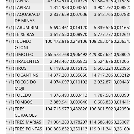
* (1)
TAPIRA
47.074.916
0,116729
51.884.323
0,113234
* (1)
TAPIRAI
1.314.933
0,003261
3.904.792
0,008522
* (1)
TAQUARACU
2.837.659
0,007036
3.612.765
0,007885
DE MINAS
* (1)
TARUMIRIM
5.694.461
0,014120
5.339.526
0,011653
* (1)
TEIXEIRAS
3.617.550
0,008970
5.777.777
0,012610
* (1)
TEOFILO
100.472.816
0,249136
108.293.046
0,236342
OTONI
* (1)
TIMOTEO
365.573.768
0,906492
429.807.621
0,938026
* (1)
TIRADENTES
2.348.467
0,005823
5.524.676
0,012057
* (1)
TIROS
6.119.638
0,015175
9.606.224
0,020965
* (1)
TOCANTINS
14.377.200
0,035650
14.717.306
0,032120
* (1)
TOCOS DO
4.074.097
0,010102
2.032.871
0,004437
MOJI
* (1)
TOLEDO
1.376.490
0,003413
1.787.584
0,003901
* (1)
TOMBOS
3.889.941
0,009646
6.606.839
0,014419
* (1)
TRES
194.715.977
0,482826
196.801.502
0,429506
CORACOES
* (1)
TRES MARIAS
71.904.283
0,178297
114.586.406
0,250077
* (1)
TRES PONTAS
100.866.832
0,250113
119.911.341
0,261698