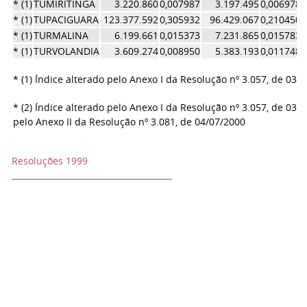
* (1)
TUMIRITINGA
3.220.860
0,007987
3.197.495
0,006978
* (1)
TUPACIGUARA
123.377.592
0,305932
96.429.067
0,210450
* (1)
TURMALINA
6.199.661
0,015373
7.231.865
0,015783
* (1)
TURVOLANDIA
3.609.274
0,008950
5.383.193
0,011748
* (1) Índice alterado pelo Anexo I da Resolução nº 3.057, de 03/
* (2) Índice alterado pelo Anexo I da Resolução nº 3.057, de 03/
pelo Anexo II da Resolução nº 3.081, de 04/07/2000
Resoluções 1999