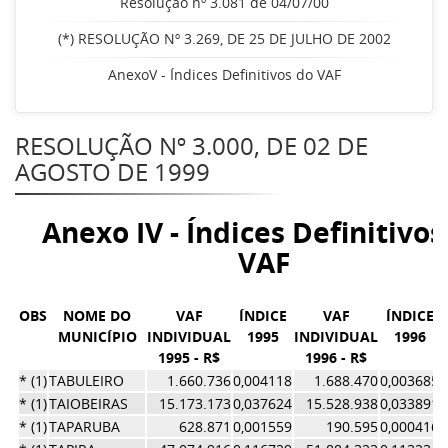
Resolução nº 3.081 de 04/07/00
(*) RESOLUÇÃO Nº 3.269, DE 25 DE JULHO DE 2002
AnexoV - Índices Definitivos do VAF
RESOLUÇÃO Nº 3.000, DE 02 DE
AGOSTO DE 1999
Anexo IV - Índices Definitivos
VAF
OBS
NOME DO
VAF
ÍNDICE
VAF
ÍNDICE
MUNICÍPIO
INDIVIDUAL
1995
INDIVIDUAL
1996
1995 - R$
1996 - R$
* (1)
TABULEIRO
1.660.736
0,004118
1.688.470
0,003685
* (1)
TAIOBEIRAS
15.173.173
0,037624
15.528.938
0,033891
* (1)
TAPARUBA
628.871
0,001559
190.595
0,000416